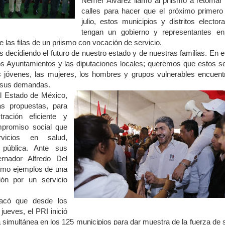
Nemer Alvarez llamó al priismo a retomar 
calles para hacer que el próximo primero
julio, estos municipios y distritos electora
tengan un gobierno y representantes en
 las filas de un priismo con vocación de servicio.
ecidiendo el futuro de nuestro estado y de nuestras familias. En e
los Ayuntamientos y las diputaciones locales; queremos que estos s
 jóvenes, las mujeres, los hombres y grupos vulnerables encuent
a sus demandas.
l Estado de México,
as propuestas, para
ración eficiente y
mpromiso social que
rvicios en salud,
 pública. Ante sus
ernador Alfredo Del
mo ejemplos de una
ión por un servicio
stacó que desde los
jueves, el PRI inició
imultánea en los 125 municipios para dar muestra de la fuerza de 