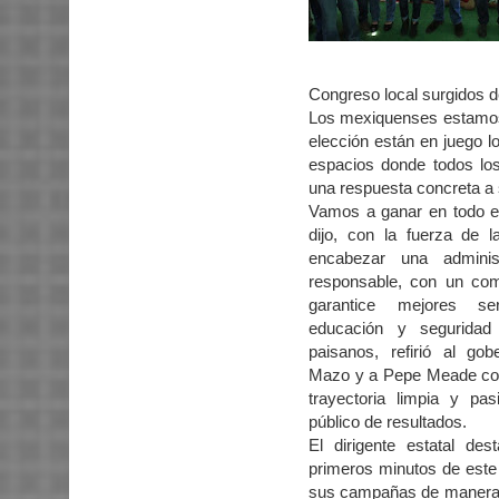
Congreso local surgidos de
Los mexiquenses estamos d
elección están en juego 
espacios donde todos los
una respuesta concreta 
Vamos a ganar en todo e
dijo, con la fuerza de l
encabezar una administ
responsable, con un co
garantice mejores se
educación y seguridad
paisanos, refirió al gob
Mazo y a Pepe Meade co
trayectoria limpia y pas
público de resultados.
El dirigente estatal de
primeros minutos de este 
sus campañas de manera s