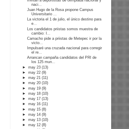
Invitan a deportistas de olimpiada nacional y
naci...
Juan Hugo de la Rosa propone Campus
Universitario ...
La victoria el 1 de julio, el único destino para
e...
Los candidatos priistas somos muestra de
cambio: I...
Camacho pide a priistas de Metepec ir por la
victo...
Impulsaré una cruzada nacional para corregir
el re...
Arrancan campaña candidatos del PRI de
los 125 mun...
►
may 23
(13)
►
may 22
(9)
►
may 21
(11)
►
may 20
(10)
►
may 19
(9)
►
may 18
(10)
►
may 17
(13)
►
may 16
(11)
►
may 15
(8)
►
may 14
(9)
►
may 13
(10)
►
may 12
(8)