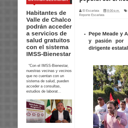
El Escarlata
8:00 p.m.
Habitantes de
Reporte Escarlata
Valle de Chalco
podrán acceder
a servicios de
Pepe Meade y Al
salud gratuitos
y pasión por u
con el sistema
dirigente estatal
IMSS-Bienestar
“Con el IMSS-Bienestar,
nuestras vecinas y vecinos
que no cuentan con un
sistema de salud, pueden
acceder a consultas,
estudios de laborat...