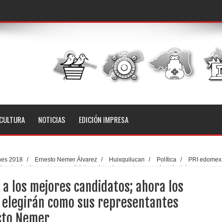
CULTURA
NOTICIAS
EDICIÓN IMPRESA
nes 2018
/
Ernesto Nemer Álvarez
/
Huixquilucan
/
Política
/
PRI edomex
eleccionó a los mejores candidatos; ahora los mexiquenses los elegirán como sus
sto Nemer
ó a los mejores candidatos; ahora los
 elegirán como sus representantes
sto Nemer