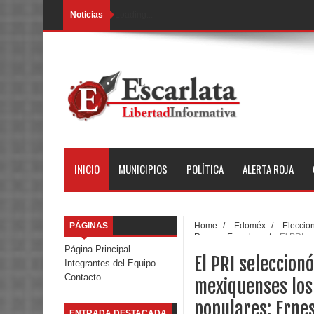
Noticias
Loading...
INICIO
MUNICIPIOS
POLÍTICA
ALERTA ROJA
PÁGINAS
Home
/
Edoméx
/
Eleccio
Reporte Escarlata
/
El PRI s
representantes populares: Erne
Página Principal
El PRI seleccion
Integrantes del Equipo
Contacto
mexiquenses los
populares: Erne
ENTRADA DESTACADA