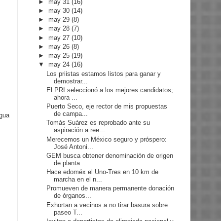
►
may 31
(16)
►
may 30
(14)
►
may 29
(8)
►
may 28
(7)
►
may 27
(10)
►
may 26
(8)
►
may 25
(19)
▼
may 24
(16)
Los priistas estamos listos para ganar y
demostrar...
El PRI seleccionó a los mejores candidatos;
ahora ...
Puerto Seco, eje rector de mis propuestas
de campa...
igua
Tomás Suárez es reprobado ante su
aspiración a ree...
Merecemos un México seguro y próspero:
José Antoni...
GEM busca obtener denominación de origen
de planta...
Hace edoméx el Uno-Tres en 10 km de
marcha en el n...
Promueven de manera permanente donación
de órganos...
Exhortan a vecinos a no tirar basura sobre
paseo T...