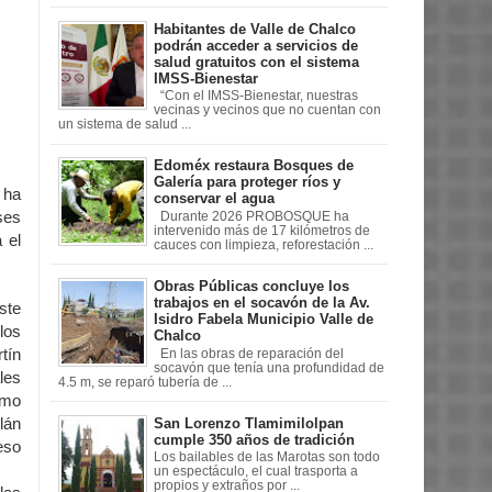
Habitantes de Valle de Chalco
podrán acceder a servicios de
salud gratuitos con el sistema
IMSS-Bienestar
“Con el IMSS-Bienestar, nuestras
vecinas y vecinos que no cuentan con
un sistema de salud ...
Edoméx restaura Bosques de
Galería para proteger ríos y
 ha
conservar el agua
ses
Durante 2026 PROBOSQUE ha
intervenido más de 17 kilómetros de
 el
cauces con limpieza, reforestación ...
Obras Públicas concluye los
trabajos en el socavón de la Av.
ste
Isidro Fabela Municipio Valle de
los
Chalco
tín
En las obras de reparación del
socavón que tenía una profundidad de
les
4.5 m, se reparó tubería de ...
omo
San Lorenzo Tlamimilolpan
lán
cumple 350 años de tradición
eso
Los bailables de las Marotas son todo
un espectáculo, el cual trasporta a
propios y extraños por ...