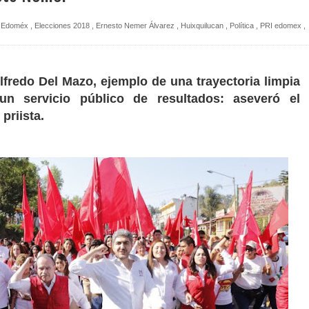
Edoméx
,
Elecciones 2018
,
Ernesto Nemer Álvarez
,
Huixquilucan
,
Política
,
PRI edomex
,
fredo Del Mazo, ejemplo de una trayectoria limpia
n servicio público de resultados: aseveró el
 priista.