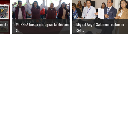
amente
MORENA busca impugnar la elección
Miguel Ángel Salomón recibió su
d...
con...