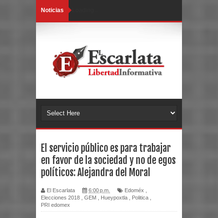
Noticias
Loading...
El servicio público es para trabajar
en favor de la sociedad y no de egos
políticos: Alejandra del Moral
El Escarlata
6:00 p.m.
Edoméx
,
Elecciones 2018
,
GEM
,
Hueypoxtla
,
Politica
,
PRI edomex