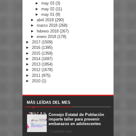
►
may 03
(3)
►
may 02
(11)
►
may 01
(9)
►
abril 2018
(290)
►
marzo 2018
(268)
►
febrero 2018
(267)
►
enero 2018
(178)
►
2017
(1509)
►
2016
(1395)
►
2015
(1358)
►
2014
(1697)
►
2013
(1854)
►
2012
(1678)
►
2011
(975)
►
2010
(1)
MÁS LEÍDAS DEL MES
Consejo Estatal de Población
imparte taller para prevenir
embarazos en adolescentes
Cuentan con ...