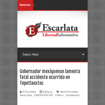
Noticias
Loading...
Gobernador mexiquense lamenta
fatal accidente ocurrido en
Tepetlaoxtoc
El Escarlata
8:00 p.m.
Alerta Escarlata
,
Alerta Roja
,
EMERGENCIAS
,
Política
,
Tepetlaoxtoc