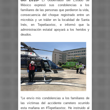
El Gobernador del Estado de
México expresó sus condolencias a los
familiares de las personas que perdieron la vida,
consecuencia del choque registrado entre un
microbús y un tráiler en la localidad de Santa
Inés, en Tepetlaoxtoc, e informó que la
administración estatal apoyará a los heridos y
deudos.
“Le envío mis condolencias a los familiares de
las víctimas del accidente carretero ocurrido
esta mañana en #Tepetlaoxtoc. He instruido al