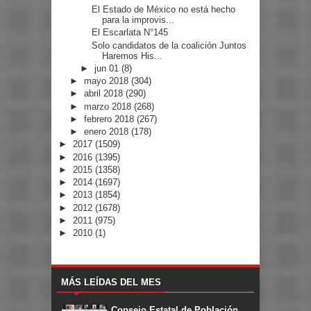
El Estado de México no está hecho
para la improvis...
El Escarlata N°145
Solo candidatos de la coalición Juntos
Haremos His...
►
jun 01
(8)
►
mayo 2018
(304)
►
abril 2018
(290)
►
marzo 2018
(268)
►
febrero 2018
(267)
►
enero 2018
(178)
►
2017
(1509)
►
2016
(1395)
►
2015
(1358)
►
2014
(1697)
►
2013
(1854)
►
2012
(1678)
►
2011
(975)
►
2010
(1)
MÁS LEÍDAS DEL MES
Consejo Estatal de Población