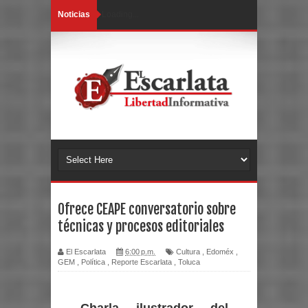
Noticias
Loading...
Ofrece CEAPE conversatorio sobre
técnicas y procesos editoriales
El Escarlata
6:00 p.m.
Cultura
,
Edoméx
,
GEM
,
Política
,
Reporte Escarlata
,
Toluca
Charla ilustrador del