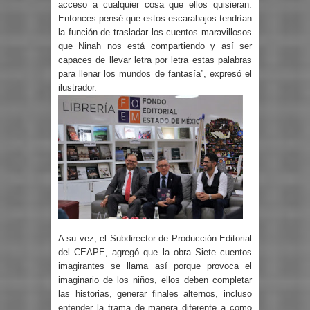
acceso a cualquier cosa que ellos quisieran.
Entonces pensé que estos escarabajos tendrían
la función de trasladar los cuentos maravillosos
que Ninah nos está compartiendo y así ser
capaces de llevar letra por letra estas palabras
para llenar los mundos de fantasía”, expresó el
ilustrador.
A su vez, el Subdirector de Producción Editorial
del CEAPE, agregó que la obra Siete cuentos
imagirantes se llama así porque provoca el
imaginario de los niños, ellos deben completar
las historias, generar finales alternos, incluso
entender la trama de manera diferente a como