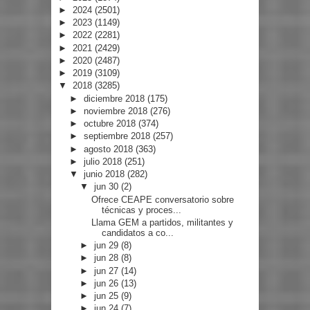
►
2024
(2501)
►
2023
(1149)
►
2022
(2281)
►
2021
(2429)
►
2020
(2487)
►
2019
(3109)
▼
2018
(3285)
►
diciembre 2018
(175)
►
noviembre 2018
(276)
►
octubre 2018
(374)
►
septiembre 2018
(257)
►
agosto 2018
(363)
►
julio 2018
(251)
▼
junio 2018
(282)
▼
jun 30
(2)
Ofrece CEAPE conversatorio sobre
técnicas y proces...
Llama GEM a partidos, militantes y
candidatos a co...
►
jun 29
(8)
►
jun 28
(8)
►
jun 27
(14)
►
jun 26
(13)
►
jun 25
(9)
►
jun 24
(7)