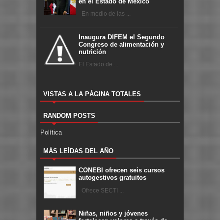
en el Estado de México
En medio de las ...
Inaugura DIFEM el Segundo
Congreso de alimentación y
nutrición
El Estado de ...
VISTAS A LA PÁGINA TOTALES
RANDOM POSTS
Política
MÁS LEÍDAS DEL AÑO
CONEBI ofrecen seis cursos
autogestivos gratuitos
Ofrece SECTI ...
Niñas, niños y jóvenes