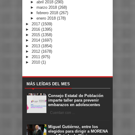
►
abril 2018
(290)
►
marzo 2018
(268)
►
febrero 2018
(267)
►
enero 2018
(178)
►
2017
(1509)
►
2016
(1395)
►
2015
(1358)
►
2014
(1697)
►
2013
(1854)
►
2012
(1678)
►
2011
(975)
►
2010
(1)
MÁS LEÍDAS DEL MES
Consejo Estatal de Población
imparte taller para prevenir
embarazos en adolescentes
Cuentan con ...
Miguel Gutiérrez, entre los
elegidos para dirigir a MORENA