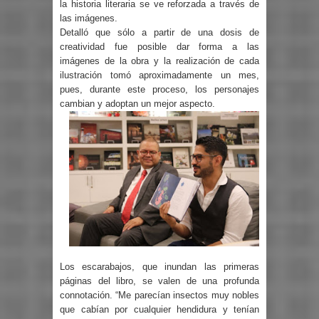
la historia literaria se ve reforzada a través de
las imágenes.
Detalló que sólo a partir de una dosis de
creatividad fue posible dar forma a las
imágenes de la obra y la realización de cada
ilustración tomó aproximadamente un mes,
pues, durante este proceso, los personajes
cambian y adoptan un mejor aspecto.
Los escarabajos, que inundan las primeras
páginas del libro, se valen de una profunda
connotación. “Me parecían insectos muy nobles
que cabían por cualquier hendidura y tenían