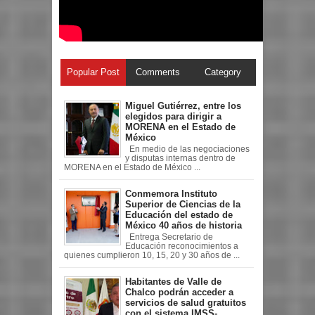
Popular Post
Comments
Category
Miguel Gutiérrez, entre los
elegidos para dirigir a
MORENA en el Estado de
México
En medio de las negociaciones
y disputas internas dentro de
MORENA en el Estado de México ...
Conmemora Instituto
Superior de Ciencias de la
Educación del estado de
México 40 años de historia
Entrega Secretario de
Educación reconocimientos a
quienes cumplieron 10, 15, 20 y 30 años de ...
Habitantes de Valle de
Chalco podrán acceder a
servicios de salud gratuitos
con el sistema IMSS-