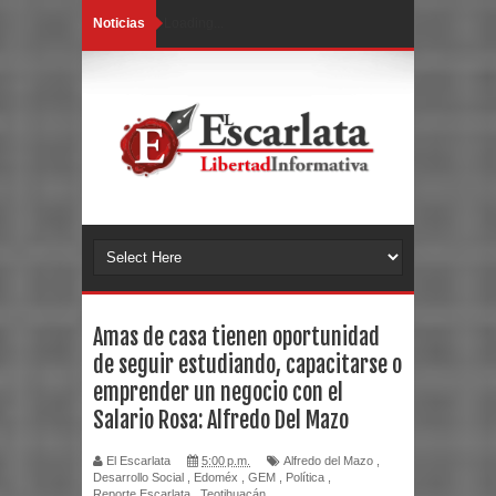
Noticias
Loading...
Amas de casa tienen oportunidad
de seguir estudiando, capacitarse o
emprender un negocio con el
Salario Rosa: Alfredo Del Mazo
El Escarlata
5:00 p.m.
Alfredo del Mazo
,
Desarrollo Social
,
Edoméx
,
GEM
,
Política
,
Reporte Escarlata
,
Teotihuacán