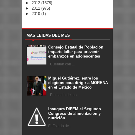
►
2012
(1678)
►
2011
(975)
►
2010
(1)
MÁS LEÍDAS DEL MES
Consejo Estatal de Población
imparte taller para prevenir
embarazos en adolescentes
Cuentan con ...
Miguel Gutiérrez, entre los
elegidos para dirigir a MORENA
en el Estado de México
En medio de las ...
Inaugura DIFEM el Segundo
Congreso de alimentación y
nutrición
El Estado de ...