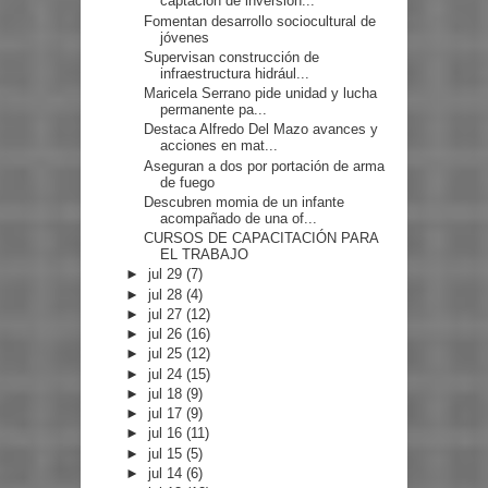
captación de inversión...
Fomentan desarrollo sociocultural de
jóvenes
Supervisan construcción de
infraestructura hidrául...
Maricela Serrano pide unidad y lucha
permanente pa...
Destaca Alfredo Del Mazo avances y
acciones en mat...
Aseguran a dos por portación de arma
de fuego
Descubren momia de un infante
acompañado de una of...
CURSOS DE CAPACITACIÓN PARA
EL TRABAJO
►
jul 29
(7)
►
jul 28
(4)
►
jul 27
(12)
►
jul 26
(16)
►
jul 25
(12)
►
jul 24
(15)
►
jul 18
(9)
►
jul 17
(9)
►
jul 16
(11)
►
jul 15
(5)
►
jul 14
(6)