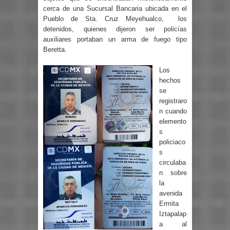
cerca de una Sucursal Bancaria ubicada en el
Pueblo de Sta. Cruz Meyehualco,
los
detenidos, quienes dijeron ser policías
auxiliares portaban un arma de fuego tipo
Beretta.
Los
hechos
se
registraro
n cuando
elemento
s
policiaco
s
circulaba
n sobre
la
avenida
Ermita
Iztapalap
a al