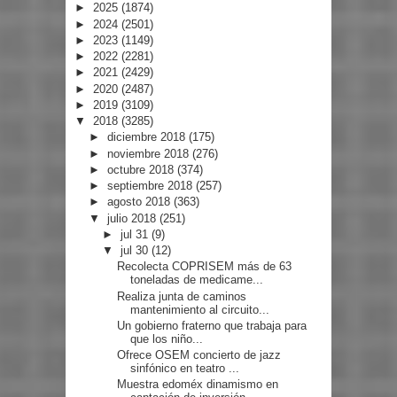
►
2025
(1874)
►
2024
(2501)
►
2023
(1149)
►
2022
(2281)
►
2021
(2429)
►
2020
(2487)
►
2019
(3109)
▼
2018
(3285)
►
diciembre 2018
(175)
►
noviembre 2018
(276)
►
octubre 2018
(374)
►
septiembre 2018
(257)
►
agosto 2018
(363)
▼
julio 2018
(251)
►
jul 31
(9)
▼
jul 30
(12)
Recolecta COPRISEM más de 63
toneladas de medicame...
Realiza junta de caminos
mantenimiento al circuito...
Un gobierno fraterno que trabaja para
que los niño...
Ofrece OSEM concierto de jazz
sinfónico en teatro ...
Muestra edoméx dinamismo en