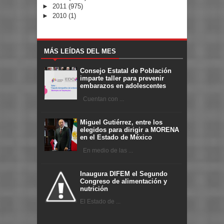
►
2011
(975)
►
2010
(1)
MÁS LEÍDAS DEL MES
Consejo Estatal de Población
imparte taller para prevenir
embarazos en adolescentes
Cuentan con ...
Miguel Gutiérrez, entre los
elegidos para dirigir a MORENA
en el Estado de México
En medio de las ...
Inaugura DIFEM el Segundo
Congreso de alimentación y
nutrición
El Estado de ...