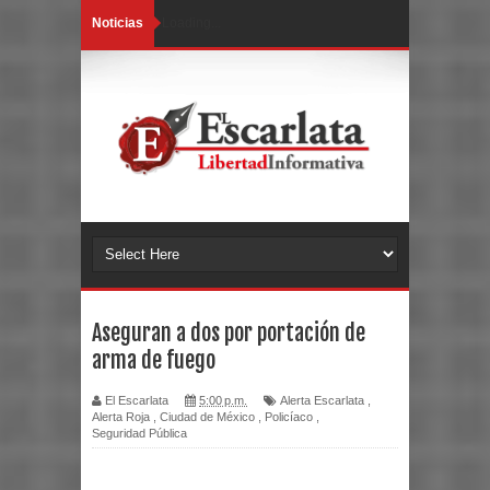
Noticias
Loading...
Aseguran a dos por portación de
arma de fuego
El Escarlata
5:00 p.m.
Alerta Escarlata
,
Alerta Roja
,
Ciudad de México
,
Policíaco
,
Seguridad Pública