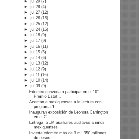
►
jul 29
(7)
►
jul 28
(4)
►
jul 27
(12)
►
jul 26
(16)
►
jul 25
(12)
►
jul 24
(15)
►
jul 18
(9)
►
jul 17
(9)
►
jul 16
(11)
►
jul 15
(5)
►
jul 14
(6)
►
jul 13
(12)
►
jul 12
(9)
►
jul 11
(16)
►
jul 10
(14)
▼
jul 09
(9)
Edoméx convoca a participar en el 10°
Premio Estat...
Acercan a mexiquenses a la lectura con
programa “L...
Inauguran exposición de Leonora Carrington
en el C...
Entrega ISEM auxiliares auditivos a niños
mexiquenses
Invierte edoméx más de 3 mil 350 millones
de pesos...