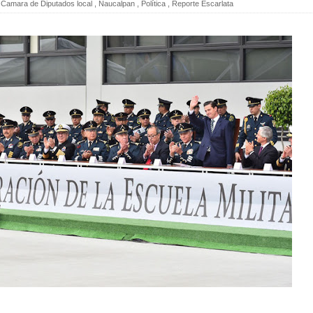
Camara de Diputados local
,
Naucalpan
,
Política
,
Reporte Escarlata