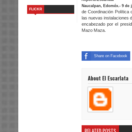
Naucalpan, Edoméx.- 9 de j
FLICKR
de Coordinación Política 
las nuevas instalaciones d
encabezado por el presid
Mazo Maza.
Share on Facebook
About El Escarlata
RELATED POSTS