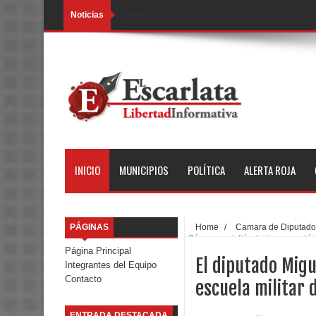
Noticias
Loading...
INICIO
MUNICIPIOS
POLÍTICA
ALERTA ROJA
PÁGINAS
Home
/
Camara de Diputados
Sámano asistió a la inauguración 
Página Principal
El diputado Migu
Integrantes del Equipo
Contacto
escuela militar 
ENTRADA DESTACADA