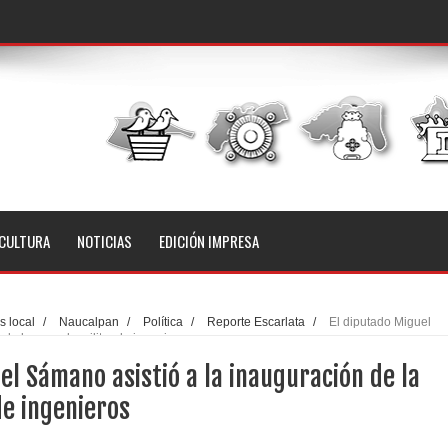
CULTURA
NOTICIAS
EDICIÓN IMPRESA
 local
/
Naucalpan
/
Política
/
Reporte Escarlata
/
El diputado Miguel
de la escuela militar de ingenieros
el Sámano asistió a la inauguración de la
de ingenieros