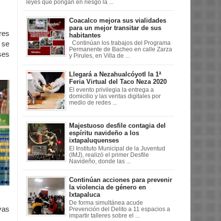
leyes que pongan en riesgo la ...
Coacalco mejora sus vialidades
para un mejor transitar de sus
res
habitantes
Continúan los trabajos del Programa
 se
Permanente de Bacheo en calle Zarza
ses
y Pirules, en Villa de ...
Llegará a Nezahualcóyotl la 1ª
Feria Virtual del Taco Neza 2020
El evento privilegia la entrega a
domicilio y las ventas digitales por
medio de redes ...
Majestuoso desfile contagia del
espíritu navideño a los
ixtapaluquenses
El Instituto Municipal de la Juventud
(IMJ), realizó el primer Desfile
Navideño, donde las ...
Continúan acciones para prevenir
la violencia de género en
Ixtapaluca
De forma simultánea acude
vas
Prevención del Delito a 11 espacios a
impartir talleres sobre el ...