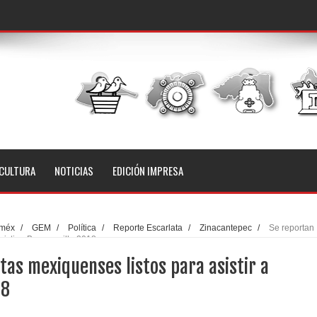
CULTURA
NOTICIAS
EDICIÓN IMPRESA
méx
/
GEM
/
Política
/
Reporte Escarlata
/
Zinacantepec
/
Se reportan
sistir a Barranquilla 2018
tas mexiquenses listos para asistir a
18