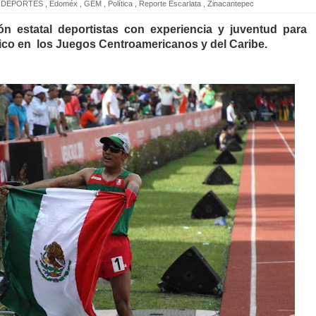
DEPORTES
,
Edoméx
,
GEM
,
Política
,
Reporte Escarlata
,
Zinacantepec
ón estatal deportistas con experiencia y juventud para
ico en los Juegos Centroamericanos y del Caribe.