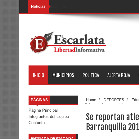
Noticias
Loading...
INICIO
MUNICIPIOS
POLÍTICA
ALERTA ROJA
PÁGINAS
Home
/
DEPORTES
/
Edo
atletas mexiquenses listos para a
Página Principal
Se reportan atle
Integrantes del Equipo
Contacto
Barranquilla 20
ENTRADA DESTACADA