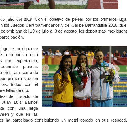
Con el objetivo de pelear por los primeros luga
de julio del 2018-
n los Juegos Centroamericanos y del Caribe Barranquilla 2018, que
d colombiana del 19 de julio al 3 de agosto, los deportistas mexiquen
participación.
tingente mexiquense
usta deportiva está
as con experiencia,
acumular preseas
eriores, así como de
 por primera vez en
cias, todos con el
 medallas de oro.
rtes del Estado de
 Juan Luis Barrios
nta con una larga
rtamen y que en las
nes ha participado consiguiendo un metal dorado en sus respecti