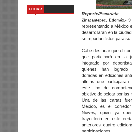
FLICKR
Reporte/Escarlata
Zinacantepec, Edoméx.- 9 
representando a México e
desarrollarán en la ciuda
se reportan listos para su 
Cabe destacar que el con
que participará en la j
integrado por deportist
quienes han logrado 
doradas en ediciones ant
atletas que participarán
este tipo de competen
objetivo de pelear por las
Una de las cartas fue
México, es el corredor
Nieves, quien ya cue
trayectoria en este ce
anteriores cuatro edicio
participaciones.