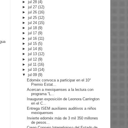
►
jul 28
(4)
►
jul 27
(12)
►
jul 26
(16)
►
jul 25
(12)
►
jul 24
(15)
►
jul 18
(9)
►
jul 17
(9)
►
jul 16
(11)
igua
►
jul 15
(5)
►
jul 14
(6)
►
jul 13
(12)
►
jul 12
(9)
►
jul 11
(16)
►
jul 10
(14)
▼
jul 09
(9)
Edoméx convoca a participar en el 10°
Premio Estat...
Acercan a mexiquenses a la lectura con
programa “L...
Inauguran exposición de Leonora Carrington
en el C...
Entrega ISEM auxiliares auditivos a niños
mexiquenses
Invierte edoméx más de 3 mil 350 millones
de pesos...
Crean Consejo Interreligioso del Estado de