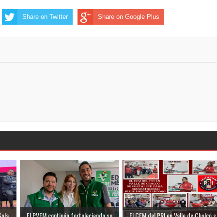
Share on Twitter
Share on Google Plus
ala ...
El PVEM continúa fortaleciendo su
El CEM del PRI en Valle de Chalco s.