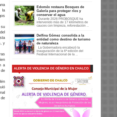
ana
Edoméx restaura Bosques de
 la
Galería para proteger ríos y
conservar el agua
gos
Durante 2026 PROBOSQUE ha
intervenido más de 17 kilómetros de
cauces con limpieza, reforestación ...
 su
del
Delfina Gómez consolida a la
sta
entidad como destino de turismo
, y
de naturaleza
La Gobernadora encabezó la
inauguración de la 6ª edición del
ras
Festival Internacional de la ...
ien
n a
ALERTA DE VIOLENCIA DE GÉNERO EN CHALCO
 de
lén
uió
nal
 de