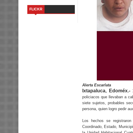
FLICKR
Alerta Escarlata
Ixtapaluca, Edoméx.- 
policiacos que llevaban a c
siete sujetos, probables se
persona, quien logro pedir aux
Los hechos se registraron
Coordinado, Estado, Municip
la Unidad Habitacional Cuat