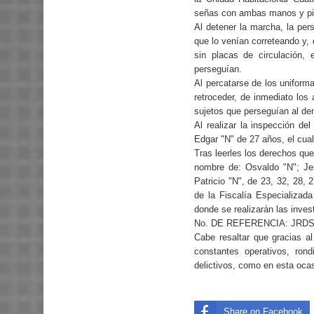
señas con ambas manos y pid
Al detener la marcha, la per
que lo venían correteando y,
sin placas de circulación,
perseguían.
Al percatarse de los uniform
retroceder, de inmediato los
sujetos que perseguían al de
Al realizar la inspección d
Edgar "N" de 27 años, el cual
Tras leerles los derechos que
nombre de: Osvaldo "N"; Jes
Patricio "N", de 23, 32, 28,
de la Fiscalía Especializad
donde se realizarán las inves
No. DE REFERENCIA: JRDS20
Cabe resaltar que gracias al
constantes operativos, ron
delictivos, como en esta oca
Share on Facebook