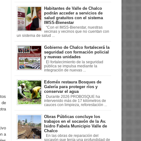
Habitantes de Valle de Chalco
podrán acceder a servicios de
salud gratuitos con el sistema
IMSS-Bienestar
“Con el IMSS-Bienestar, nuestras
vecinas y vecinos que no cuentan con
un sistema de salud ...
Gobierno de Chalco fortalecerá la
seguridad con formación policial
y nuevas unidades
El fortalecimiento de la seguridad
pública se impulsa mediante la
integración de nuevas ...
Edoméx restaura Bosques de
Galería para proteger ríos y
conservar el agua
tos
Durante 2026 PROBOSQUE ha
intervenido más de 17 kilómetros de
n de
cauces con limpieza, reforestación ...
otra
Obras Públicas concluye los
trabajos en el socavón de la Av.
Isidro Fabela Municipio Valle de
ivo
Chalco
ón a
En las obras de reparación del
socavón que tenía una profundidad de
oles