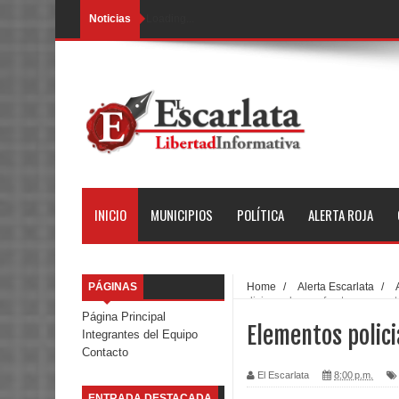
Noticias
Loading...
INICIO
MUNICIPIOS
POLÍTICA
ALERTA ROJA
PÁGINAS
Home
/
Alerta Escarlata
/
policiacos logran frustrar secuest
Página Principal
Elementos polici
Integrantes del Equipo
Contacto
El Escarlata
8:00 p.m.
ENTRADA DESTACADA