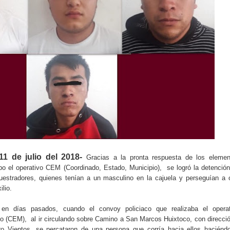
11 de julio del 2018-
Gracias a la pronta respuesta de los elemen
abo el operativo CEM (Coordinado, Estado, Municipio),
se logró la detenció
cuestradores, quienes tenían a un masculino en la cajuela y perseguían a 
ilio.
 en días pasados, cuando el convoy policiaco que realizaba el operat
io (CEM),
al ir circulando sobre Camino a San Marcos Huixtoco, con direcci
ro Vientos, se percataron de una persona que corría hacia ellos haciénd