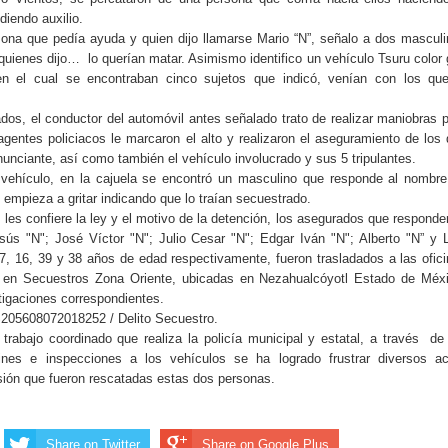
iendo auxilio.
sona que pedía ayuda y quien dijo llamarse Mario “N”, señalo a dos mascul
 quienes dijo…
lo querían matar. Asimismo identifico un vehículo Tsuru color 
 en el cual se encontraban cinco sujetos que indicó, venían con los que
ados, el conductor del automóvil antes señalado trato de realizar maniobras 
 agentes policiacos le marcaron el alto y realizaron el aseguramiento de los
nunciante, así como también el vehículo involucrado y sus 5 tripulantes.
el vehículo, en la cajuela se encontró un masculino que responde al nombr
 empieza a gritar indicando que lo traían secuestrado.
 les confiere la ley y el motivo de la detención, los asegurados que responde
ús "N"; José Víctor "N"; Julio Cesar "N"; Edgar Iván "N"; Alberto "N” y 
 27, 16, 39 y 38 años de edad respectivamente, fueron trasladados a las ofic
a en Secuestros Zona Oriente, ubicadas en Nezahualcóyotl Estado de Méx
tigaciones correspondientes.
5608072018252 / Delito Secuestro.
 trabajo coordinado que realiza la policía municipal y estatal, a través
de
dines e inspecciones a los vehículos se ha logrado frustrar diversos ac
sión que fueron rescatadas estas dos personas.
Share on Twitter
Share on Google Plus