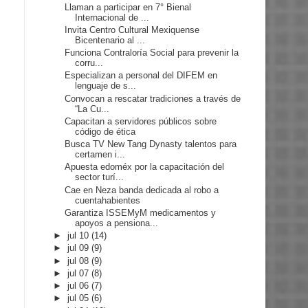
Llaman a participar en 7° Bienal
Internacional de ...
Invita Centro Cultural Mexiquense
Bicentenario al ...
Funciona Contraloría Social para prevenir la
corru...
Especializan a personal del DIFEM en
lenguaje de s...
Convocan a rescatar tradiciones a través de
“La Cu...
Capacitan a servidores públicos sobre
código de ética
Busca TV New Tang Dynasty talentos para
certamen i...
Apuesta edoméx por la capacitación del
sector turí...
Cae en Neza banda dedicada al robo a
cuentahabientes
Garantiza ISSEMyM medicamentos y
apoyos a pensiona...
►
jul 10
(14)
►
jul 09
(9)
►
jul 08
(9)
►
jul 07
(8)
►
jul 06
(7)
►
jul 05
(6)