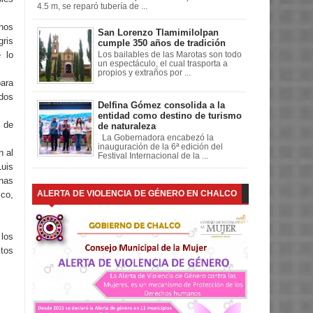
4.5 m, se reparó tubería de ...
inos
San Lorenzo Tlamimilolpan
gris
cumple 350 años de tradición
 lo
Los bailables de las Marotas son todo
un espectáculo, el cual trasporta a
propios y extraños por ...
para
 dos
Delfina Gómez consolida a la
entidad como destino de turismo
e de
de naturaleza
La Gobernadora encabezó la
inauguración de la 6ª edición del
n al
Festival Internacional de la ...
Luis
inas
ALERTA DE VIOLENCIA DE GÉNERO EN CHALCO
ico,
 los
tos