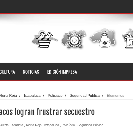
CULTURA
NOTICIAS
EDICIÓN IMPRESA
Alerta Roja
/
Ixtapaluca
/
Policíaco
/
Seguridad Pública
/
Elementos
ro
acos logran frustrar secuestro
Alerta Escarlata
,
Alerta Roja
,
Ixtapaluca
,
Policíaco
,
Seguridad Pública