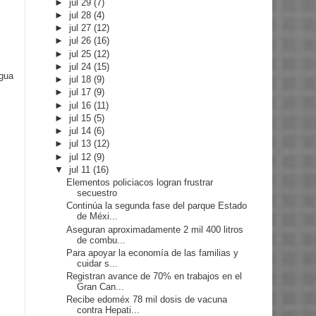
►
jul 29
(7)
►
jul 28
(4)
►
jul 27
(12)
►
jul 26
(16)
►
jul 25
(12)
►
jul 24
(15)
igua
►
jul 18
(9)
►
jul 17
(9)
►
jul 16
(11)
►
jul 15
(5)
►
jul 14
(6)
►
jul 13
(12)
►
jul 12
(9)
▼
jul 11
(16)
Elementos policiacos logran frustrar
secuestro
Continúa la segunda fase del parque Estado
de Méxi...
Aseguran aproximadamente 2 mil 400 litros
de combu...
Para apoyar la economía de las familias y
cuidar s...
Registran avance de 70% en trabajos en el
Gran Can...
Recibe edoméx 78 mil dosis de vacuna
contra Hepati...