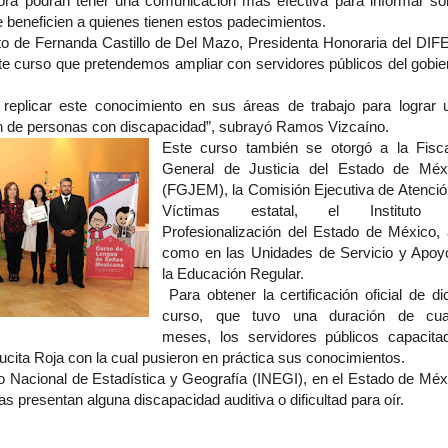
ora podrán tener una comunicación más efectiva para informar so
beneficien a quienes tienen estos padecimientos.
to de Fernanda Castillo de Del Mazo, Presidenta Honoraria del DIF
ste curso que pretendemos ampliar con servidores públicos del gobie
eplicar este conocimiento en sus áreas de trabajo para lograr 
ón de personas con discapacidad”, subrayó Ramos Vizcaíno.
Este curso también se otorgó a la Fisca
General de Justicia del Estado de Méx
(FGJEM), la Comisión Ejecutiva de Atenció
Víctimas estatal, el Instituto
Profesionalización del Estado de México, 
como en las Unidades de Servicio y Apoy
la Educación Regular.
Para obtener la certificación oficial de di
curso, que tuvo una duración de cua
meses, los servidores públicos capacita
ucita Roja con la cual pusieron en práctica sus conocimientos.
to Nacional de Estadística y Geografía (INEGI), en el Estado de Méx
 presentan alguna discapacidad auditiva o dificultad para oír.