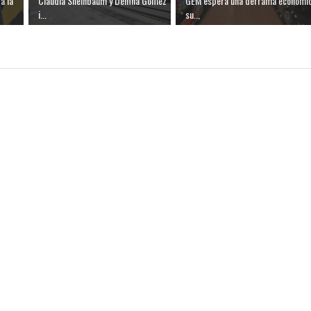
a la
Claudia Sheinbaum y Delfina Gómez
GEM espera una derrama económi
i...
su...