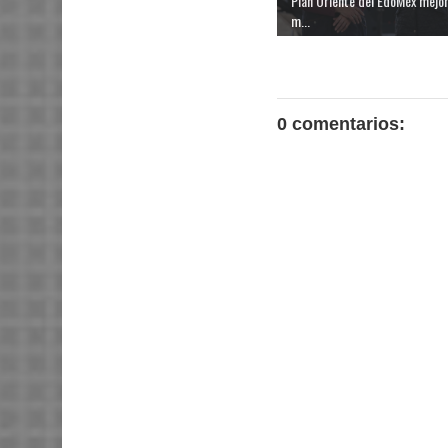
Plan Oriente del EdoMéx mejor
m...
0 comentarios: