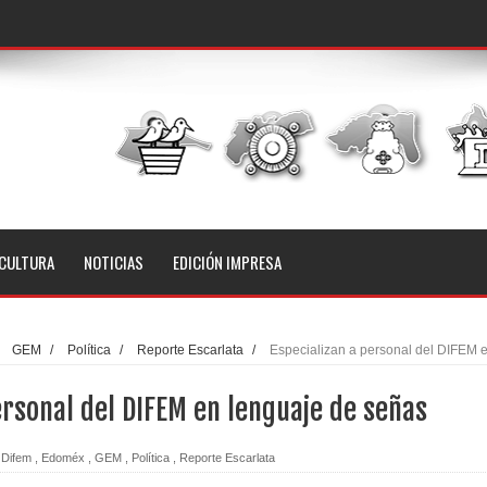
CULTURA
NOTICIAS
EDICIÓN IMPRESA
/
GEM
/
Política
/
Reporte Escarlata
/
Especializan a personal del DIFEM 
ersonal del DIFEM en lenguaje de señas
Difem
,
Edoméx
,
GEM
,
Política
,
Reporte Escarlata