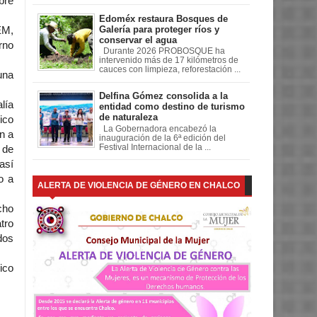
bre
Edoméx restaura Bosques de
Galería para proteger ríos y
EM,
conservar el agua
rno
Durante 2026 PROBOSQUE ha
intervenido más de 17 kilómetros de
cauces con limpieza, reforestación ...
una
Delfina Gómez consolida a la
lía
entidad como destino de turismo
de naturaleza
ico
La Gobernadora encabezó la
n a
inauguración de la 6ª edición del
Festival Internacional de la ...
 de
así
o a
ALERTA DE VIOLENCIA DE GÉNERO EN CHALCO
cho
tro
dos
ico