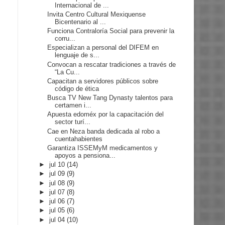
Internacional de ...
Invita Centro Cultural Mexiquense
Bicentenario al ...
Funciona Contraloría Social para prevenir la
corru...
Especializan a personal del DIFEM en
lenguaje de s...
Convocan a rescatar tradiciones a través de
“La Cu...
Capacitan a servidores públicos sobre
código de ética
Busca TV New Tang Dynasty talentos para
certamen i...
Apuesta edoméx por la capacitación del
sector turí...
Cae en Neza banda dedicada al robo a
cuentahabientes
Garantiza ISSEMyM medicamentos y
apoyos a pensiona...
►
jul 10
(14)
►
jul 09
(9)
►
jul 08
(9)
►
jul 07
(8)
►
jul 06
(7)
►
jul 05
(6)
►
jul 04
(10)