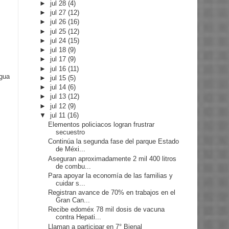
►
jul 28
(4)
►
jul 27
(12)
►
jul 26
(16)
►
jul 25
(12)
►
jul 24
(15)
►
jul 18
(9)
►
jul 17
(9)
►
jul 16
(11)
igua
►
jul 15
(5)
►
jul 14
(6)
►
jul 13
(12)
►
jul 12
(9)
▼
jul 11
(16)
Elementos policiacos logran frustrar
secuestro
Continúa la segunda fase del parque Estado
de Méxi...
Aseguran aproximadamente 2 mil 400 litros
de combu...
Para apoyar la economía de las familias y
cuidar s...
Registran avance de 70% en trabajos en el
Gran Can...
Recibe edoméx 78 mil dosis de vacuna
contra Hepati...
Llaman a participar en 7° Bienal