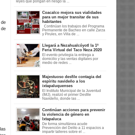
leyes que pongan en riesgo la ...
Coacalco mejora sus vialidades
para un mejor transitar de sus
habitantes
 de
Continúan los trabajos del Programa
 de
Permanente de Bacheo en calle Zarza
y Pirules, en Villa de ...
Llegará a Nezahualcóyotl la 1ª
Feria Virtual del Taco Neza 2020
El evento privilegia la entrega a
domicilio y las ventas digitales por
medio de redes ...
Majestuoso desfile contagia del
espíritu navideño a los
ixtapaluquenses
El Instituto Municipal de la Juventud
(IMJ), realizó el primer Desfile
Navideño, donde las ...
Continúan acciones para prevenir
la violencia de género en
Ixtapaluca
De forma simultánea acude
Prevención del Delito a 11 espacios a
las
impartir talleres sobre el ...