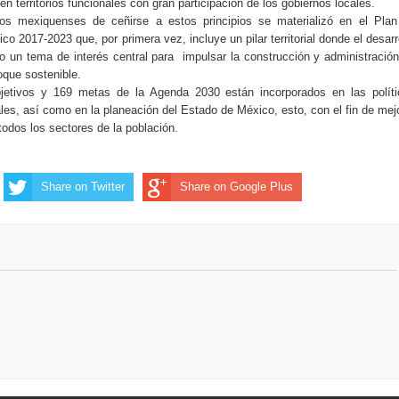
n territorios funcionales con gran participación de los gobiernos locales.
los mexiquenses de ceñirse a estos principios se materializó en el Pla
o 2017-2023 que, por primera vez, incluye un pilar territorial donde el desarr
 un tema de interés central para
impulsar la construcción y administració
que sostenible.
jetivos y 169 metas de la Agenda 2030 están incorporados en las políti
les, así como en la planeación del Estado de México, esto, con el fin de mej
todos los sectores de la población.
Share on Twitter
Share on Google Plus