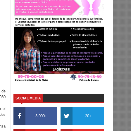
a de
2030
SOCIAL MEDIA
 el
des
3,000+
20+
anza