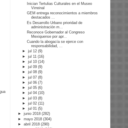
Inician Tertulias Culturales en el Museo
Virreinal
GEM entrega reconocimientos a miembros
destacados ...
Es Desarrollo Urbano prioridad de
administración m...
Reconoce Gobernador al Congreso
Mexiquense por apr...
Cuando la abogacía se ejerce con
responsabilidad, ...
►
jul 12
(9)
►
jul 11
(16)
►
jul 10
(14)
►
jul 09
(9)
►
jul 08
(9)
►
jul 07
(8)
►
jul 06
(7)
►
jul 05
(6)
igua
►
jul 04
(10)
►
jul 03
(8)
►
jul 02
(11)
►
jul 01
(5)
►
junio 2018
(282)
►
mayo 2018
(304)
►
abril 2018
(290)