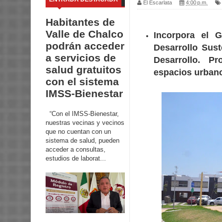
El Escarlata
4:00 p.m.
Habitantes de
Valle de Chalco
Incorpora el 
podrán acceder
Desarrollo Sus
a servicios de
Desarrollo. P
salud gratuitos
espacios urbano
con el sistema
IMSS-Bienestar
“Con el IMSS-Bienestar,
nuestras vecinas y vecinos
que no cuentan con un
sistema de salud, pueden
acceder a consultas,
estudios de laborat...