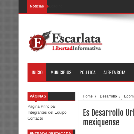
Noticias
Loading...
INICIO
MUNICIPIOS
POLÍTICA
ALERTA ROJA
PÁGINAS
Home
/
Desarrollo
/
Edom
prioridad de administración mex
Página Principal
Es Desarrollo Ur
Integrantes del Equipo
Contacto
mexiquense
ENTRADA DESTACADA