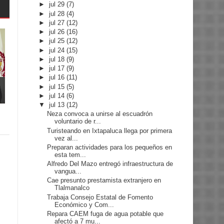
►
jul 29
(7)
►
jul 28
(4)
►
jul 27
(12)
►
jul 26
(16)
►
jul 25
(12)
►
jul 24
(15)
►
jul 18
(9)
►
jul 17
(9)
►
jul 16
(11)
►
jul 15
(5)
►
jul 14
(6)
▼
jul 13
(12)
Neza convoca a unirse al escuadrón
voluntario de r...
Turisteando en Ixtapaluca llega por primera
vez al...
Preparan actividades para los pequeños en
esta tem...
Alfredo Del Mazo entregó infraestructura de
vangua...
Cae presunto prestamista extranjero en
Tlalmanalco
Trabaja Consejo Estatal de Fomento
Económico y Com...
Repara CAEM fuga de agua potable que
afectó a 7 mu...