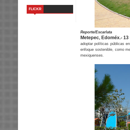
FLICKR
Reporte/Escarlata
Metepec, Edoméx.- 13 d
adoptar políticas públicas 
enfoque sostenible, como med
mexiquenses.