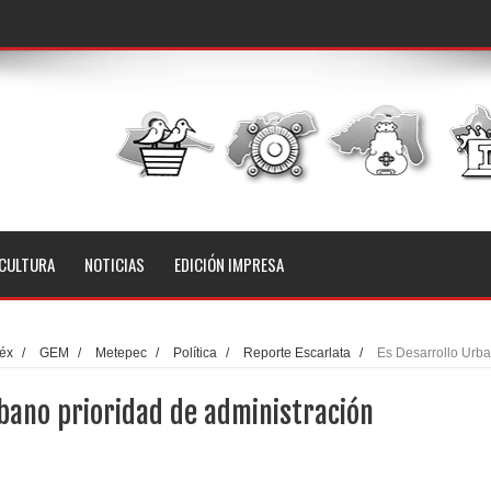
CULTURA
NOTICIAS
EDICIÓN IMPRESA
éx
/
GEM
/
Metepec
/
Política
/
Reporte Escarlata
/
Es Desarrollo Urb
iquense
bano prioridad de administración