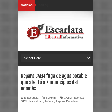
Noticias
Loading...
Repara CAEM fuga de agua potable
que afectó a 7 municipios del
edoméx
El Escarlata
4:00 p.m.
CAEM
,
Edoméx
,
GEM
,
Naucalpan
,
Política
,
Reporte Escarlata