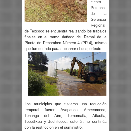
ciento.
Personal
de la
Gerencia
Regional
de Texcoco se encuentra realizando los trabajos
finales en el tramo dañado del Ramal de la
Planta de Rebombeo Número 4 (PR-4), mismo
que fue cortado para subsanar el desperfecto.
Los municipios que tuvieron una reducción
temporal fueron Ayapango, Amecameca,
Tenango del Aire, Temamatla, Atlautla,
Tepetlixpa y Juchitepec, este último continúa
con la restricción en el suministro.