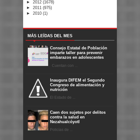
►
2012
(1678)
►
2011
(975)
►
2010
(1)
MÁS LEÍDAS DEL MES
Consejo Estatal de Población
imparte taller para prevenir
embarazos en adolescentes
Cuentan con ...
Inaugura DIFEM el Segundo
Congreso de alimentación y
nutrición
El Estado de ...
Caen dos sujetos por delitos
contra la salud en
Nezahualcóyotl
Policías de ...