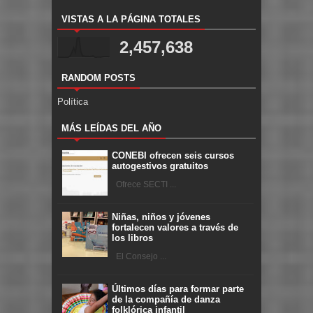
VISTAS A LA PÁGINA TOTALES
2,457,638
RANDOM POSTS
Política
MÁS LEÍDAS DEL AÑO
CONEBI ofrecen seis cursos
autogestivos gratuitos
Ofrece SECTI ...
Niñas, niños y jóvenes
fortalecen valores a través de
los libros
El Consejo ...
Últimos días para formar parte
de la compañía de danza
folklórica infantil