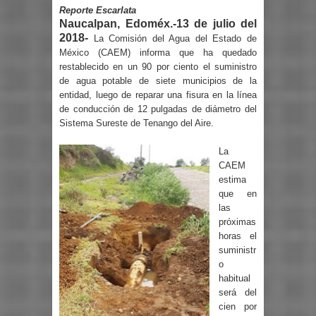
Reporte Escarlata
Naucalpan, Edoméx.-13 de julio del
2018-
La Comisión del Agua del Estado de
México (CAEM) informa que ha quedado
restablecido en un 90 por ciento el suministro
de agua potable de siete municipios de la
entidad, luego de reparar una fisura en la línea
de conducción de 12 pulgadas de diámetro del
Sistema Sureste de Tenango del Aire.
La
CAEM
estima
que en
las
próximas
horas el
suministr
o
habitual
será del
cien por