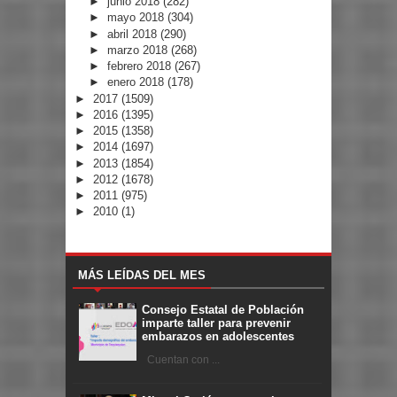
►
junio 2018
(282)
►
mayo 2018
(304)
►
abril 2018
(290)
►
marzo 2018
(268)
►
febrero 2018
(267)
►
enero 2018
(178)
►
2017
(1509)
►
2016
(1395)
►
2015
(1358)
►
2014
(1697)
►
2013
(1854)
►
2012
(1678)
►
2011
(975)
►
2010
(1)
MÁS LEÍDAS DEL MES
Consejo Estatal de Población
imparte taller para prevenir
embarazos en adolescentes
Cuentan con ...