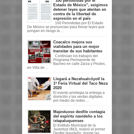
“100 periodistas por el
Estado de México”, exigimos
detener leyes que atentan en
contra de la libertad de
expresión en el país
100 Periodistas por El Estado
De México se pronuncian para frenar leyes que
pongan en riesgo la ...
Coacalco mejora sus
vialidades para un mejor
transitar de sus habitantes
Continúan los trabajos del
Programa Permanente de
Bacheo en calle Zarza y Pirules,
en Villa de ...
Llegará a Nezahualcóyotl la
1ª Feria Virtual del Taco Neza
2020
El evento privilegia la entrega a
domicilio y las ventas digitales
por medio de redes ...
Majestuoso desfile contagia
del espíritu navideño a los
ixtapaluquenses
El Instituto Municipal de la
Juventud (IMJ), realizó el primer
Desfile Navideño, donde las ...