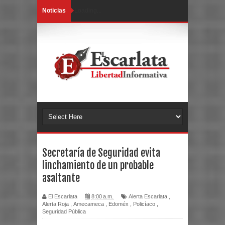
Noticias
Loading...
Secretaría de Seguridad evita
linchamiento de un probable
asaltante
El Escarlata
8:00 a.m.
Alerta Escarlata
,
Alerta Roja
,
Amecameca
,
Edoméx
,
Policíaco
,
Seguridad Pública