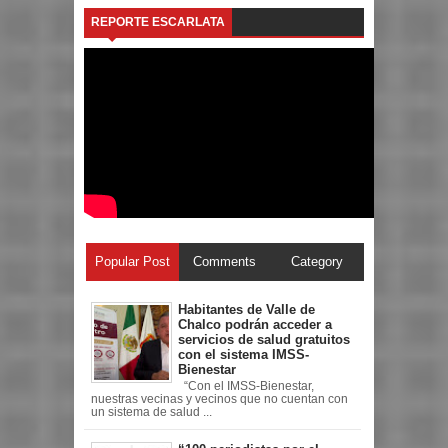
REPORTE ESCARLATA
Popular Post
Comments
Category
Habitantes de Valle de
Chalco podrán acceder a
servicios de salud gratuitos
con el sistema IMSS-
Bienestar
“Con el IMSS-Bienestar,
nuestras vecinas y vecinos que no cuentan con
un sistema de salud ...