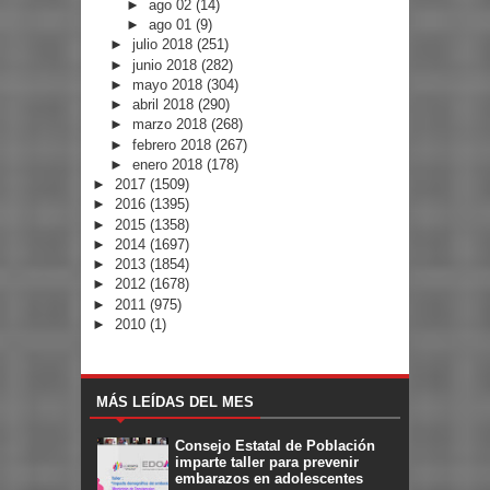
►
ago 02
(14)
►
ago 01
(9)
►
julio 2018
(251)
►
junio 2018
(282)
►
mayo 2018
(304)
►
abril 2018
(290)
►
marzo 2018
(268)
►
febrero 2018
(267)
►
enero 2018
(178)
►
2017
(1509)
►
2016
(1395)
►
2015
(1358)
►
2014
(1697)
►
2013
(1854)
►
2012
(1678)
►
2011
(975)
►
2010
(1)
MÁS LEÍDAS DEL MES
Consejo Estatal de Población
imparte taller para prevenir
embarazos en adolescentes