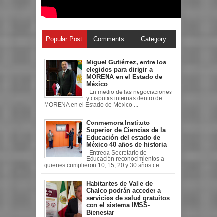
Popular Post
Comments
Category
Miguel Gutiérrez, entre los
elegidos para dirigir a
MORENA en el Estado de
México
En medio de las negociaciones
y disputas internas dentro de
MORENA en el Estado de México ...
Conmemora Instituto
Superior de Ciencias de la
Educación del estado de
México 40 años de historia
Entrega Secretario de
Educación reconocimientos a
quienes cumplieron 10, 15, 20 y 30 años de ...
Habitantes de Valle de
Chalco podrán acceder a
servicios de salud gratuitos
con el sistema IMSS-
Bienestar