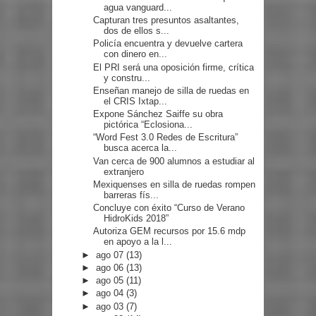
agua vanguard...
Capturan tres presuntos asaltantes,
dos de ellos s...
Policía encuentra y devuelve cartera
con dinero en...
El PRI será una oposición firme, crítica
y constru...
Enseñan manejo de silla de ruedas en
el CRIS Ixtap...
Expone Sánchez Saiffe su obra
pictórica “Eclosiona...
“Word Fest 3.0 Redes de Escritura”
busca acerca la...
Van cerca de 900 alumnos a estudiar al
extranjero
Mexiquenses en silla de ruedas rompen
barreras fís...
Concluye con éxito “Curso de Verano
HidroKids 2018”
Autoriza GEM recursos por 15.6 mdp
en apoyo a la l...
►
ago 07
(13)
►
ago 06
(13)
►
ago 05
(11)
►
ago 04
(3)
►
ago 03
(7)