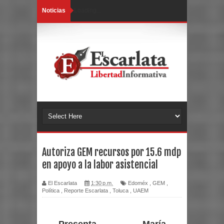
Noticias
Loading...
Autoriza GEM recursos por 15.6 mdp
en apoyo a la labor asistencial
El Escarlata
1:30 p.m.
Edoméx
,
GEM
,
Política
,
Reporte Escarlata
,
Toluca
,
UAEM
Presenta María