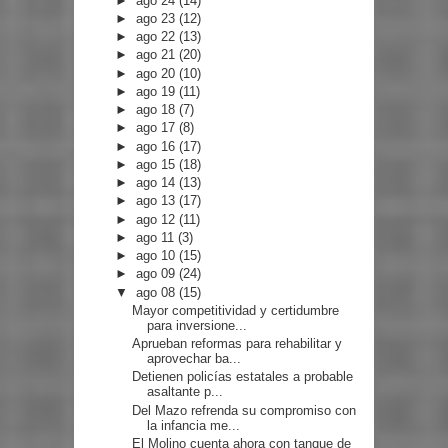
►
ago 24
(14)
►
ago 23
(12)
►
ago 22
(13)
►
ago 21
(20)
►
ago 20
(10)
►
ago 19
(11)
►
ago 18
(7)
►
ago 17
(8)
►
ago 16
(17)
►
ago 15
(18)
►
ago 14
(13)
►
ago 13
(17)
►
ago 12
(11)
►
ago 11
(3)
►
ago 10
(15)
►
ago 09
(24)
▼
ago 08
(15)
Mayor competitividad y certidumbre
para inversione...
Aprueban reformas para rehabilitar y
aprovechar ba...
Detienen policías estatales a probable
asaltante p...
Del Mazo refrenda su compromiso con
la infancia me...
El Molino cuenta ahora con tanque de