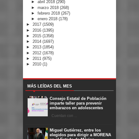
►
abril 2018
(290)
►
marzo 2018
(268)
►
febrero 2018
(267)
►
enero 2018
(178)
►
2017
(1509)
►
2016
(1395)
►
2015
(1358)
►
2014
(1697)
►
2013
(1854)
►
2012
(1678)
►
2011
(975)
►
2010
(1)
MÁS LEÍDAS DEL MES
Consejo Estatal de Población
imparte taller para prevenir
embarazos en adolescentes
Cuentan con ...
Miguel Gutiérrez, entre los
elegidos para dirigir a MORENA