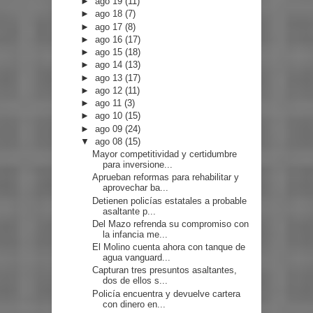
►
ago 19
(11)
►
ago 18
(7)
►
ago 17
(8)
►
ago 16
(17)
►
ago 15
(18)
►
ago 14
(13)
►
ago 13
(17)
►
ago 12
(11)
►
ago 11
(3)
►
ago 10
(15)
►
ago 09
(24)
▼
ago 08
(15)
Mayor competitividad y certidumbre
para inversione...
Aprueban reformas para rehabilitar y
aprovechar ba...
Detienen policías estatales a probable
asaltante p...
Del Mazo refrenda su compromiso con
la infancia me...
El Molino cuenta ahora con tanque de
agua vanguard...
Capturan tres presuntos asaltantes,
dos de ellos s...
Policía encuentra y devuelve cartera
con dinero en...