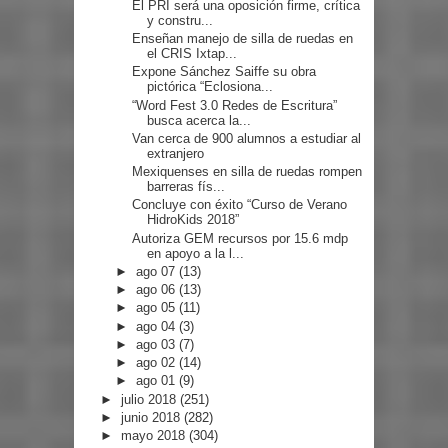
El PRI será una oposición firme, crítica
y constru...
Enseñan manejo de silla de ruedas en
el CRIS Ixtap...
Expone Sánchez Saiffe su obra
pictórica “Eclosiona...
“Word Fest 3.0 Redes de Escritura”
busca acerca la...
Van cerca de 900 alumnos a estudiar al
extranjero
Mexiquenses en silla de ruedas rompen
barreras fís...
Concluye con éxito “Curso de Verano
HidroKids 2018”
Autoriza GEM recursos por 15.6 mdp
en apoyo a la l...
►
ago 07
(13)
►
ago 06
(13)
►
ago 05
(11)
►
ago 04
(3)
►
ago 03
(7)
►
ago 02
(14)
►
ago 01
(9)
►
julio 2018
(251)
►
junio 2018
(282)
►
mayo 2018
(304)