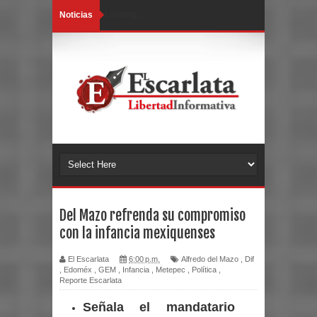
Noticias
Loading...
Del Mazo refrenda su compromiso
con la infancia mexiquenses
El Escarlata
6:00 p.m.
Alfredo del Mazo
,
Dif
,
Edoméx
,
GEM
,
Infancia
,
Metepec
,
Política
,
Reporte Escarlata
Señala el mandatario