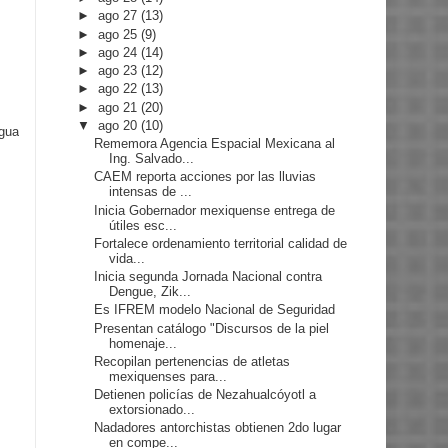
►
ago 27
(13)
►
ago 25
(9)
►
ago 24
(14)
►
ago 23
(12)
►
ago 22
(13)
►
ago 21
(20)
▼
ago 20
(10)
igua
Rememora Agencia Espacial Mexicana al
Ing. Salvado...
CAEM reporta acciones por las lluvias
intensas de ...
Inicia Gobernador mexiquense entrega de
útiles esc...
Fortalece ordenamiento territorial calidad de
vida...
Inicia segunda Jornada Nacional contra
Dengue, Zik...
Es IFREM modelo Nacional de Seguridad
Presentan catálogo "Discursos de la piel
homenaje...
Recopilan pertenencias de atletas
mexiquenses para...
Detienen policías de Nezahualcóyotl a
extorsionado...
Nadadores antorchistas obtienen 2do lugar
en compe...