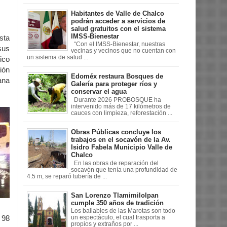
Habitantes de Valle de Chalco
podrán acceder a servicios de
salud gratuitos con el sistema
IMSS-Bienestar
sta
“Con el IMSS-Bienestar, nuestras
sus
vecinas y vecinos que no cuentan con
un sistema de salud ...
ico
ión
Edoméx restaura Bosques de
ana
Galería para proteger ríos y
conservar el agua
Durante 2026 PROBOSQUE ha
intervenido más de 17 kilómetros de
cauces con limpieza, reforestación ...
Obras Públicas concluye los
trabajos en el socavón de la Av.
Isidro Fabela Municipio Valle de
Chalco
En las obras de reparación del
socavón que tenía una profundidad de
4.5 m, se reparó tubería de ...
San Lorenzo Tlamimilolpan
cumple 350 años de tradición
Los bailables de las Marotas son todo
 98
un espectáculo, el cual trasporta a
propios y extraños por ...