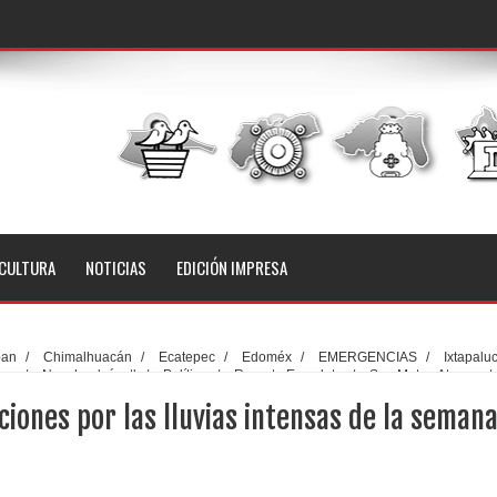
CULTURA
NOTICIAS
EDICIÓN IMPRESA
pan
/
Chimalhuacán
/
Ecatepec
/
Edoméx
/
EMERGENCIAS
/
Ixtapalu
pan
/
Nezahualcóyotl
/
Política
/
Reporte Escarlata
/
San Mateo Atenco
/
vias
/
Tultitlán
/
CAEM reporta acciones por las lluvias intensas de la semana
iones por las lluvias intensas de la seman