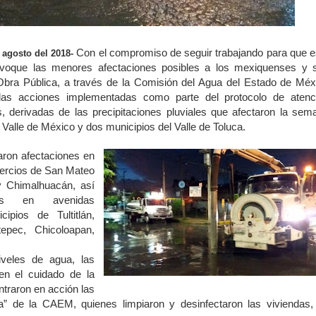
Con el compromiso de seguir trabajando para que e
 agosto del 2018-
ovoque las menores afectaciones posibles a los mexiquenses y 
 Obra Pública, a través de la Comisión del Agua del Estado de Méx
as acciones implementadas como parte del protocolo de atenc
s, derivadas de las precipitaciones pluviales que afectaron la sem
 Valle de México y dos municipios del Valle de Toluca.
aron afectaciones en
mercios de San Mateo
y Chimalhuacán, así
tos en avenidas
ipios de Tultitlán,
epec, Chicoloapan,
iveles de agua, las
en el cuidado de la
entraron en acción las
a” de la CAEM, quienes limpiaron y desinfectaron las viviendas,