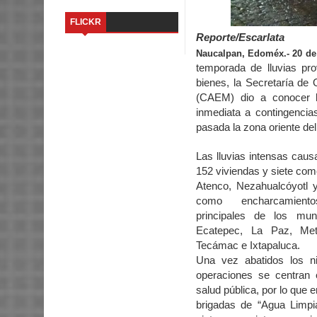
FLICKR
Reporte/Escarlata
Naucalpan, Edoméx.- 20 de
temporada de lluvias pr
bienes, la Secretaría de
(CAEM) dio a conocer l
inmediata a contingencia
pasada la zona oriente del
Las lluvias intensas caus
152 viviendas y siete co
Atenco, Nezahualcóyotl 
como encharcamien
principales de los munic
Ecatepec, La Paz, Met
Tecámac e Ixtapaluca.
Una vez abatidos los n
operaciones se centran 
salud pública, por lo que 
brigadas de “Agua Limpi