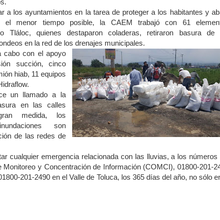
s.
r a los ayuntamientos en la tarea de proteger a los habitantes y aba
n el menor tiempo posible, la CAEM trabajó con 61 elemen
o Tláloc, quienes destaparon coladeras, retiraron basura de 
 sondeos en la red de los drenajes municipales.
a cabo con el apoyo
ión succión, cinco
ión hiab, 11 equipos
idraflow.
ace un llamado a la
asura en las calles
ran medida, los
nundaciones son
ción de las redes de
rtar cualquier emergencia relacionada con las lluvias, a los números 
e Monitoreo y Concentración de Información (COMCI), 01800-201-2
01800-201-2490 en el Valle de Toluca, los 365 días del año, no sólo en