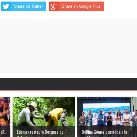
Share on Twitter
Share on Google Plus
dí...
Edoméx restaura Bosques de
Delfina Gómez consolida a la