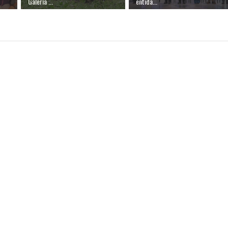
Galería ...
entida...