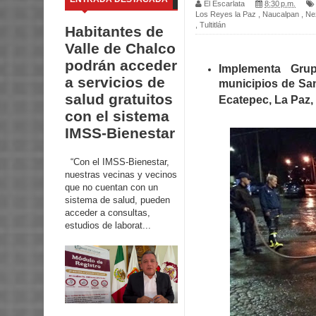
El Escarlata
8:30 p.m.
Los Reyes la Paz
,
Naucalpan
,
Ne
,
Tultitlán
Habitantes de
Valle de Chalco
podrán acceder
Implementa Gru
a servicios de
municipios de San
salud gratuitos
Ecatepec, La Paz,
con el sistema
IMSS-Bienestar
“Con el IMSS-Bienestar,
nuestras vecinas y vecinos
que no cuentan con un
sistema de salud, pueden
acceder a consultas,
estudios de laborat...