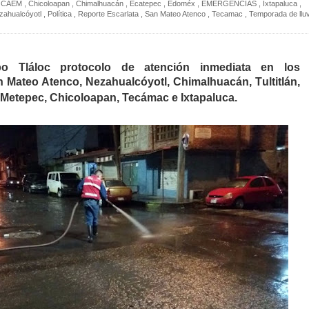
CAEM
,
Chicoloapan
,
Chimalhuacán
,
Ecatepec
,
Edoméx
,
EMERGENCIAS
,
Ixtapaluca
,
zahualcóyotl
,
Política
,
Reporte Escarlata
,
San Mateo Atenco
,
Tecamac
,
Temporada de llu
po Tláloc protocolo de atención inmediata en los
 Mateo Atenco, Nezahualcóyotl, Chimalhuacán, Tultitlán,
 Metepec, Chicoloapan, Tecámac e Ixtapaluca.