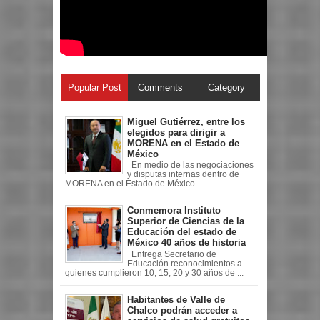
Popular Post
Comments
Category
Miguel Gutiérrez, entre los
elegidos para dirigir a
MORENA en el Estado de
México
En medio de las negociaciones
y disputas internas dentro de
MORENA en el Estado de México ...
Conmemora Instituto
Superior de Ciencias de la
Educación del estado de
México 40 años de historia
Entrega Secretario de
Educación reconocimientos a
quienes cumplieron 10, 15, 20 y 30 años de ...
Habitantes de Valle de
Chalco podrán acceder a