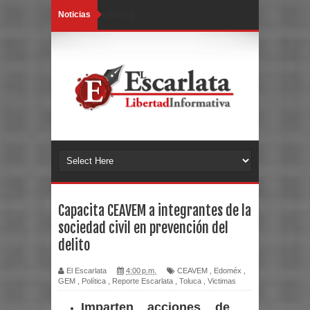
Noticias
Loading...
Capacita CEAVEM a integrantes de la
sociedad civil en prevención del
delito
El Escarlata
4:00 p.m.
CEAVEM
,
Edoméx
,
GEM
,
Política
,
Reporte Escarlata
,
Toluca
,
Victimas
Imparten acciones de