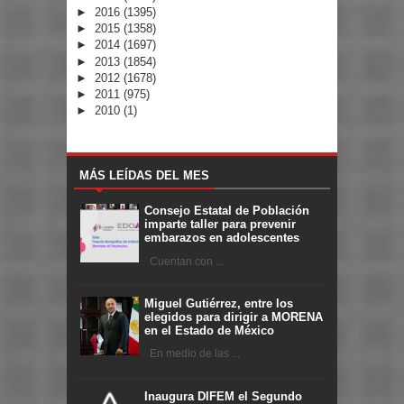
►
2016
(1395)
►
2015
(1358)
►
2014
(1697)
►
2013
(1854)
►
2012
(1678)
►
2011
(975)
►
2010
(1)
MÁS LEÍDAS DEL MES
Consejo Estatal de Población
imparte taller para prevenir
embarazos en adolescentes
Cuentan con ...
Miguel Gutiérrez, entre los
elegidos para dirigir a MORENA
en el Estado de México
En medio de las ...
Inaugura DIFEM el Segundo