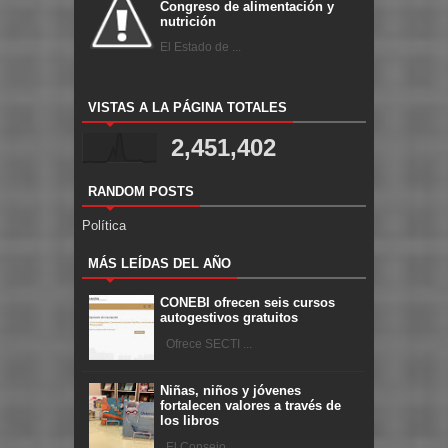
Congreso de alimentación y
nutrición
El Estado de ...
VISTAS A LA PÁGINA TOTALES
2,451,402
RANDOM POSTS
Política
MÁS LEÍDAS DEL AÑO
CONEBI ofrecen seis cursos
autogestivos gratuitos
Ofrece SECTI ...
Niñas, niños y jóvenes
fortalecen valores a través de
los libros
El Consejo ...