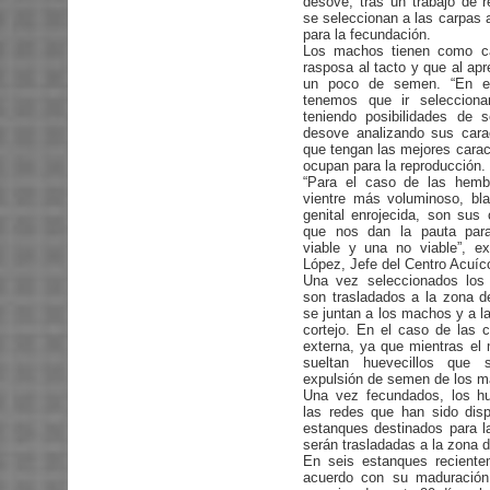
desove; tras un trabajo de 
se seleccionan a las carpas
para la fecundación.
Los machos tienen como car
rasposa al tacto y que al apr
un poco de semen. “En e
tenemos que ir seleccion
teniendo posibilidades de 
desove analizando sus carac
que tengan las mejores carac
ocupan para la reproducción.
“Para el caso de las hemb
vientre más voluminoso, bla
genital enrojecida, son sus 
que nos dan la pauta para
viable y una no viable”, ex
López, Jefe del Centro Acuíc
Una vez seleccionados los
son trasladados a la zona d
se juntan a los machos y a la
cortejo. En el caso de las 
externa, ya que mientras el 
sueltan huevecillos que 
expulsión de semen de los m
Una vez fecundados, los hu
las redes que han sido disp
estanques destinados para l
serán trasladadas a la zona 
En seis estanques reciente
acuerdo con su maduración