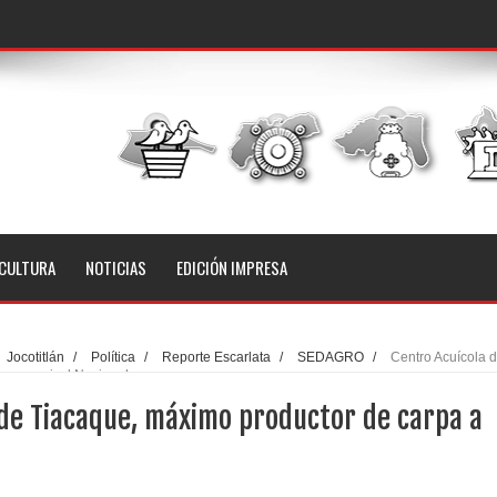
CULTURA
NOTICIAS
EDICIÓN IMPRESA
Jocotitlán
/
Política
/
Reporte Escarlata
/
SEDAGRO
/
Centro Acuícola 
arpa a nivel Nacional
 de Tiacaque, máximo productor de carpa a