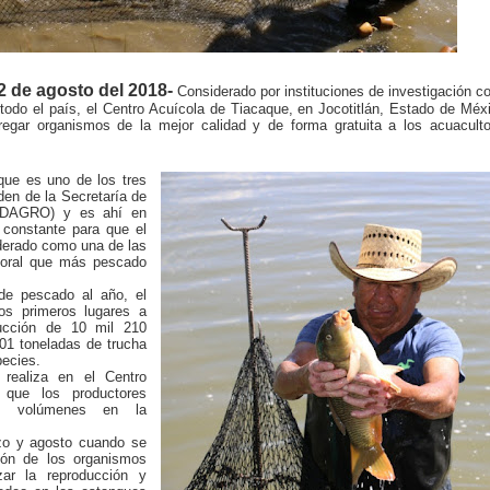
2 de agosto del 2018-
Considerado por instituciones de investigación 
todo el país, el Centro Acuícola de Tiacaque, en Jocotitlán, Estado de Méx
regar organismos de la mejor calidad y de forma gratuita a los acuacult
que es uno de los tres
en de la Secretaría de
SEDAGRO) y es ahí en
 constante para que el
derado como una de las
itoral que más pescado
de pescado al año, el
os primeros lugares a
ducción de 10 mil 210
01 toneladas de trucha
pecies.
 realiza en el Centro
que los productores
os volúmenes en la
zo y agosto cuando se
ción de los organismos
ar la reproducción y