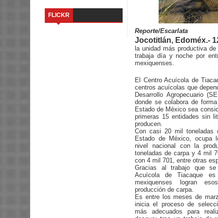
FLICKR
Reporte/Escarlata
Jocotitlán, Edoméx.- 1
la unidad más productiva de 
trabaja día y noche por ent
mexiquenses.
El Centro Acuícola de Tiaca
centros acuícolas que depend
Desarrollo Agropecuario (
donde se colabora de forma
Estado de México sea consi
primeras 15 entidades sin l
producen.
Con casi 20 mil toneladas 
Estado de México, ocupa l
nivel nacional con la pro
toneladas de carpa y 4 mil 7
con 4 mil 701, entre otras es
Gracias al trabajo que se
Acuícola de Tiacaque es 
mexiquenses logran es
producción de carpa.
Es entre los meses de mar
inicia el proceso de selec
más adecuados para realiz