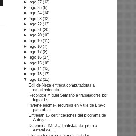
►
ago 27
(13)
►
ago 25
(9)
►
ago 24
(14)
►
ago 23
(12)
►
ago 22
(13)
►
ago 21
(20)
►
ago 20
(10)
►
ago 19
(11)
►
ago 18
(7)
►
ago 17
(8)
►
ago 16
(17)
►
ago 15
(18)
►
ago 14
(13)
►
ago 13
(17)
▼
ago 12
(11)
Edil de Neza entrega computadoras a
estudiantes de...
Reconoce Miguel Sámano a trabajadores por
lograr D...
Invierte edoméx recursos en Valle de Bravo
para ob...
Entregan 15 certificaciones del programa de
Autoge...
Determina IMEJ a finalistas del premio
estatal de ...
Eleva edoméx su competitividad y