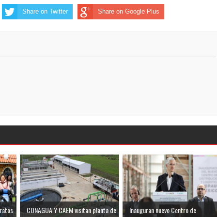
Share on Twitter
Share on Google Plus
ratos
CONAGUA Y CAEM visitan planta de
Inauguran nuevo Centro de