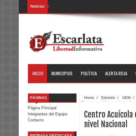
Noticias
Loading...
INICIO
MUNICIPIOS
POLÍTICA
ALERTA ROJA
PÁGINAS
Home
/
Edoméx
/
GEM
/
Tiacaque, máximo productor de c
Página Principal
Centro Acuícola
Integrantes del Equipo
Contacto
nivel Nacional
ENTRADA DESTACADA