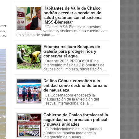
Habitantes de Valle de Chalco
podrán acceder a servicios de
salud gratuitos con el sistema
IMSS-Bienestar
como
“Con el IMSS-Bienestar, nuestras
ico,
vecinas y vecinos que no cuentan con
ores
un sistema de salud ...
Edoméx restaura Bosques de
Galería para proteger ríos y
conservar el agua
Durante 2026 PROBOSQUE ha
intervenido más de 17 kilómetros de
cauces con limpieza, reforestación ...
Delfina Gómez consolida a la
entidad como destino de turismo
de naturaleza
La Gobernadora encabezó la
inauguración de la 6ª edición del
Festival Internacional de la ...
Gobierno de Chalco fortalecerá la
seguridad con formación policial
y nuevas unidades
El fortalecimiento de la seguridad
pública se impulsa mediante la
integración de nuevas ...