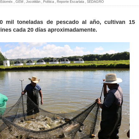
Edoméx
,
GEM
,
Jocotitlán
,
Política
,
Reporte Escarlata
,
SEDAGRO
0 mil toneladas de pescado al año, cultivan 15
vines cada 20 días aproximadamente.