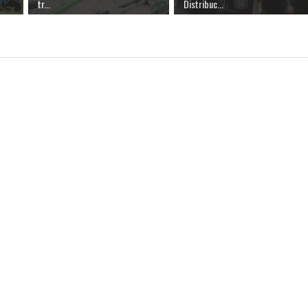
tr...
Distribuc...