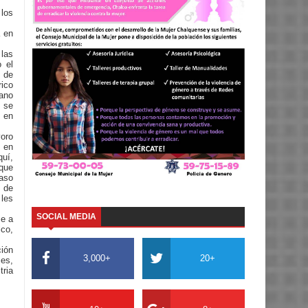
los
a en
las
 el
 de
rico
sano
 se
s en
oro
, en
quí,
que
caso
a de
 les
SOCIAL MEDIA
se a
lco,
ción
3,000+
20+
es,
ria