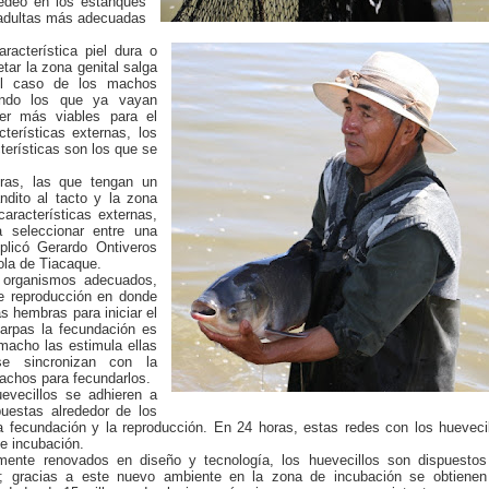
redeo en los estanques
 adultas más adecuadas
acterística piel dura o
etar la zona genital salga
l caso de los machos
ando los que ya vayan
ser más viables para el
terísticas externas, los
terísticas son los que se
ras, las que tengan un
ndito al tacto y la zona
características externas,
 seleccionar entre una
plicó Gerardo Ontiveros
ola de Tiacaque.
 organismos adecuados,
e reproducción en donde
s hembras para iniciar el
carpas la fecundación es
macho las estimula ellas
se sincronizan con la
achos para fecundarlos.
evecillos se adhieren a
uestas alrededor de los
a fecundación y la reproducción. En 24 horas, estas redes con los hueveci
de incubación.
mente renovados en diseño y tecnología, los huevecillos son dispuestos
; gracias a este nuevo ambiente en la zona de incubación se obtienen