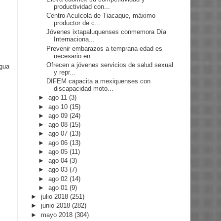
productividad con...
Centro Acuícola de Tiacaque, máximo
productor de c...
Jóvenes ixtapaluquenses conmemora Día
Internaciona...
Prevenir embarazos a temprana edad es
necesario en...
Ofrecen a jóvenes servicios de salud sexual
igua
y repr...
DIFEM capacita a mexiquenses con
discapacidad moto...
►
ago 11
(3)
►
ago 10
(15)
►
ago 09
(24)
►
ago 08
(15)
►
ago 07
(13)
►
ago 06
(13)
►
ago 05
(11)
►
ago 04
(3)
►
ago 03
(7)
►
ago 02
(14)
►
ago 01
(9)
►
julio 2018
(251)
►
junio 2018
(282)
►
mayo 2018
(304)