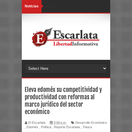
Noticias
Loading...
Eleva edoméx su competitividad y
productividad con reformas al
marco jurídico del sector
económico
El Escarlata
3:00 p.m.
Desarrollo Económico
,
Edoméx
,
Política
,
Reporte Escarlata
,
Toluca