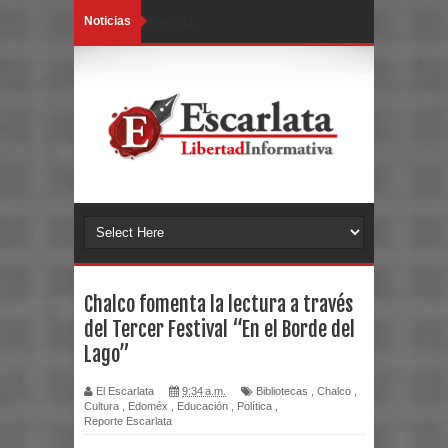
Noticias
Loading...
Chalco fomenta la lectura a través
del Tercer Festival “En el Borde del
Lago”
El Escarlata
9:34 a.m.
Bibliotecas
,
Chalco
,
Cultura
,
Edoméx
,
Educación
,
Política
,
Reporte Escarlata