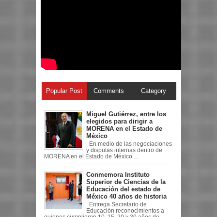
Popular Post
Comments
Category
Miguel Gutiérrez, entre los
elegidos para dirigir a
MORENA en el Estado de
México
En medio de las negociaciones
y disputas internas dentro de
MORENA en el Estado de México ...
Conmemora Instituto
Superior de Ciencias de la
Educación del estado de
México 40 años de historia
Entrega Secretario de
Educación reconocimientos a
quienes cumplieron 10, 15, 20 y 30 años de ...