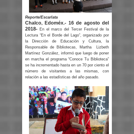
Reporte/Escarlata
Chalco, Edoméx.- 16 de agosto del
2018-
En el marco del Tercer Festival de la
Lectura “En el Borde del Lago”, organizado por
la Dirección de Educación y Cultura, la
Responsable de Bibliotecas, Martha
Lizbeth
Martínez González, informó que luego de poner
en marcha el programa “Conoce Tu Biblioteca”
se ha incrementado hasta en un 70 por ciento el
número de visitantes a las mismas, con
relación a las estadísticas del año pasado.