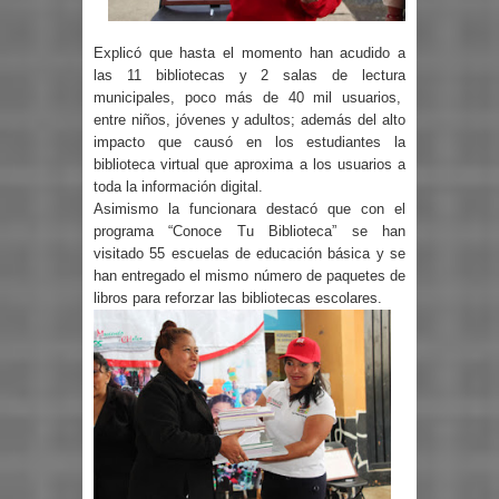
Explicó que hasta el momento han acudido a
las 11 bibliotecas y 2 salas de lectura
municipales, poco más de 40 mil usuarios,
entre niños, jóvenes y adultos; además del alto
impacto que causó en los estudiantes la
biblioteca virtual que aproxima a los usuarios a
toda la información digital.
Asimismo la funcionara destacó que con el
programa “Conoce Tu Biblioteca” se han
visitado 55 escuelas de educación básica y se
han entregado el mismo número de paquetes de
libros para reforzar las bibliotecas escolares.