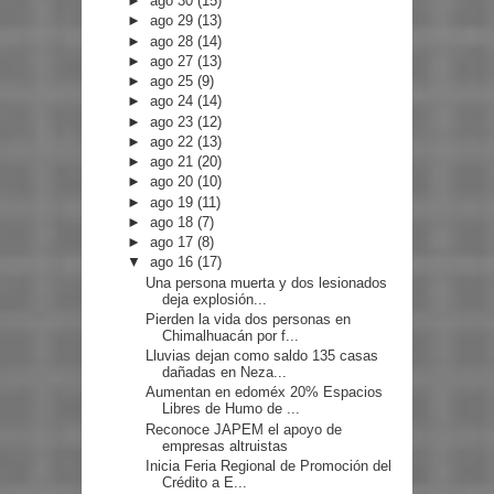
►
ago 30
(15)
►
ago 29
(13)
►
ago 28
(14)
►
ago 27
(13)
►
ago 25
(9)
►
ago 24
(14)
►
ago 23
(12)
►
ago 22
(13)
►
ago 21
(20)
►
ago 20
(10)
►
ago 19
(11)
►
ago 18
(7)
►
ago 17
(8)
▼
ago 16
(17)
Una persona muerta y dos lesionados
deja explosión...
Pierden la vida dos personas en
Chimalhuacán por f...
Lluvias dejan como saldo 135 casas
dañadas en Neza...
Aumentan en edoméx 20% Espacios
Libres de Humo de ...
Reconoce JAPEM el apoyo de
empresas altruistas
Inicia Feria Regional de Promoción del
Crédito a E...