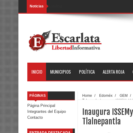
Noticias
Loading...
INICIO
MUNICIPIOS
POLÍTICA
ALERTA ROJA
PÁGINAS
Home
/
Edoméx
/
GEM
/
Toluca
/
Inaugura ISSEMyM la
Página Principal
Inaugura ISSEMyM
Integrantes del Equipo
Contacto
Tlalnepantla
ENTRADA DESTACADA