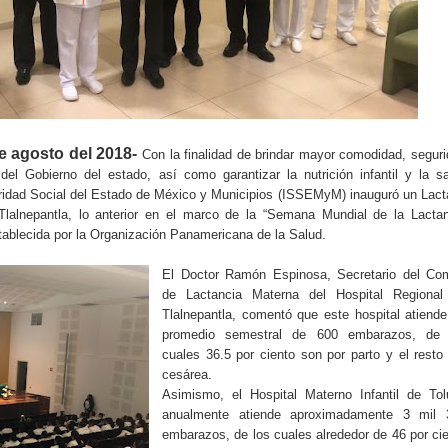
e agosto del 2018-
Con la finalidad de brindar mayor comodidad, segur
del Gobierno del estado, así como garantizar la nutrición infantil y la s
uridad Social del Estado de México y Municipios (ISSEMyM) inauguró un Lact
Tlalnepantla, lo anterior en el marco de la “Semana Mundial de la Lacta
stablecida por la Organización Panamericana de la Salud.
El Doctor Ramón Espinosa, Secretario del Com
de Lactancia Materna del Hospital Regional
Tlalnepantla, comentó que este hospital atiend
promedio semestral de 600 embarazos, de 
cuales 36.5 por ciento son por parto y el resto
cesárea.
Asimismo, el Hospital Materno Infantil de Tol
anualmente atiende aproximadamente 3 mil 
embarazos, de los cuales alrededor de 46 por ci