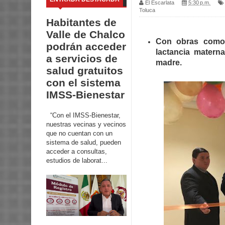
El Escarlata
5:30 p.m.
Toluca
Habitantes de
Valle de Chalco
Con obras como 
podrán acceder
lactancia materna
a servicios de
madre.
salud gratuitos
con el sistema
IMSS-Bienestar
“Con el IMSS-Bienestar,
nuestras vecinas y vecinos
que no cuentan con un
sistema de salud, pueden
acceder a consultas,
estudios de laborat...