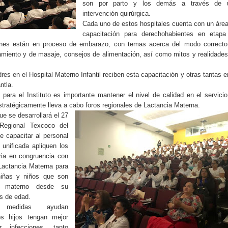
son por parto y los demás a través de 
intervención quirúrgica.
Cada uno de estos hospitales cuenta con un áre
capacitación para derechohabientes en etapa
enes están en proceso de embarazo, con temas acerca del modo correcto
amiento y de masaje, consejos de alimentación, así como mitos y realidade
s en el Hospital Materno Infantil reciben esta capacitación y otras tantas e
ntla.
ara el Instituto es importante mantener el nivel de calidad en el servici
estratégicamente lleva a cabo foros regionales de Lactancia Materna.
ue se desarrollará el 27
Regional Texcoco del
 capacitar al personal
unificada apliquen los
ria en congruencia con
 Lactancia Materna para
niñas y niños que son
o materno desde su
s de edad.
medidas ayudan
os hijos tengan mejor
 infecciones, tanto