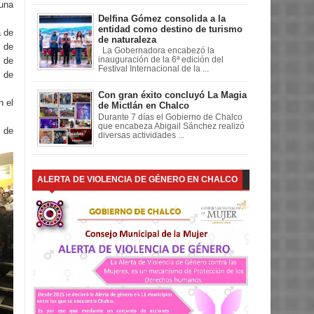
una
Delfina Gómez consolida a la
entidad como destino de turismo
a de
de naturaleza
 de
La Gobernadora encabezó la
 de
inauguración de la 6ª edición del
Festival Internacional de la ...
s de
Con gran éxito concluyó La Magia
n el
de Mictlán en Chalco
Durante 7 días el Gobierno de Chalco
que encabeza Abigail Sánchez realizó
o de
diversas actividades ...
ALERTA DE VIOLENCIA DE GÉNERO EN CHALCO