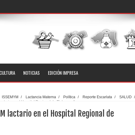
CULTURA
NOTICIAS
EDICIÓN IMPRESA
ISSEMYM
/
Lactancia Materna
/
Política
/
Reporte Escarlata
/
SALUD
/
ctario en el Hospital Regional de Tlalnepantla
 lactario en el Hospital Regional de