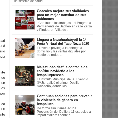
un sistema de salud ...
Coacalco mejora sus vialidades
para un mejor transitar de sus
habitantes
Continúan los trabajos del Programa
Permanente de Bacheo en calle Zarza
y Pirules, en Villa de ...
Llegará a Nezahualcóyotl la 1ª
idad
Feria Virtual del Taco Neza 2020
alud
El evento privilegia la entrega a
ario
domicilio y las ventas digitales por
medio de redes ...
ncia
Majestuoso desfile contagia del
espíritu navideño a los
ité
ixtapaluquenses
 de
El Instituto Municipal de la Juventud
e un
(IMJ), realizó el primer Desfile
Navideño, donde las ...
los
 por
Continúan acciones para prevenir
la violencia de género en
uca
Ixtapaluca
De forma simultánea acude
300
Prevención del Delito a 11 espacios a
ento
impartir talleres sobre el ...