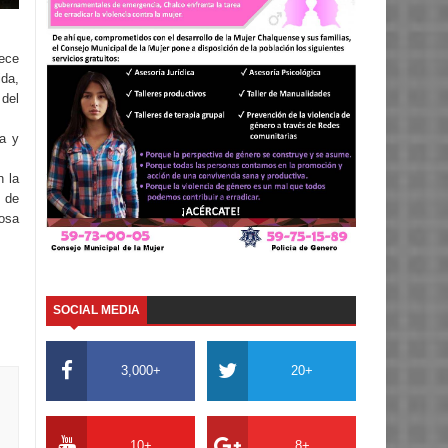
lece
ida,
del
a y
n la
 de
osa
SOCIAL MEDIA
3,000+
20+
10+
8+