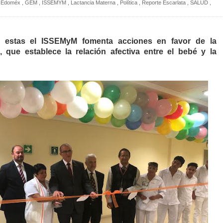
Edoméx
,
GEM
,
ISSEMYM
,
Lactancia Materna
,
Política
,
Reporte Escarlata
,
SALUD
,
estas el ISSEMyM fomenta acciones en favor de la
, que establece la relación afectiva entre el bebé y la