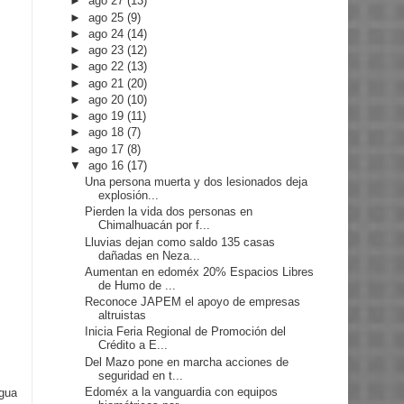
►
ago 27
(13)
►
ago 25
(9)
►
ago 24
(14)
►
ago 23
(12)
►
ago 22
(13)
►
ago 21
(20)
►
ago 20
(10)
►
ago 19
(11)
►
ago 18
(7)
►
ago 17
(8)
▼
ago 16
(17)
Una persona muerta y dos lesionados deja
explosión...
Pierden la vida dos personas en
Chimalhuacán por f...
Lluvias dejan como saldo 135 casas
dañadas en Neza...
Aumentan en edoméx 20% Espacios Libres
de Humo de ...
Reconoce JAPEM el apoyo de empresas
altruistas
Inicia Feria Regional de Promoción del
Crédito a E...
Del Mazo pone en marcha acciones de
seguridad en t...
Edoméx a la vanguardia con equipos
igua