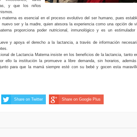
rias, y que los niños
mismos.
ia materna es esencial en el proceso evolutivo del ser humano, pues estab
el nuevo ser y la madre, quien atesora la experiencia como una opción de v
erna proporciona poder nutricional, inmunológico y es un estimulador 
eve y apoya el derecho a la lactancia, a través de información necesari
ntes.
ional de Lactancia Materna insiste en los beneficios de la lactancia, tanto e
 ello la institución la promueve a libre demanda, sin horarios, además
onjunto para que la mamá siempre esté con su bebé y gocen esta maravill
Share on Twitter
Share on Google Plus