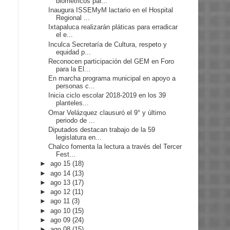
biométricos par...
Inaugura ISSEMyM lactario en el Hospital
Regional ...
Ixtapaluca realizarán pláticas para erradicar
el e...
Inculca Secretaría de Cultura, respeto y
equidad p...
Reconocen participación del GEM en Foro
para la El...
En marcha programa municipal en apoyo a
personas c...
Inicia ciclo escolar 2018-2019 en los 39
planteles...
Omar Velázquez clausuró el 9° y último
periodo de ...
Diputados destacan trabajo de la 59
legislatura en...
Chalco fomenta la lectura a través del Tercer
Fest...
►
ago 15
(18)
►
ago 14
(13)
►
ago 13
(17)
►
ago 12
(11)
►
ago 11
(3)
►
ago 10
(15)
►
ago 09
(24)
►
ago 08
(15)