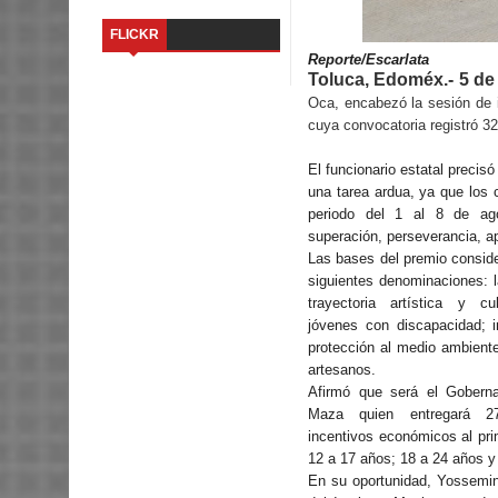
FLICKR
Reporte/Escarlata
Toluca, Edoméx.- 5 de
Oca, encabezó la sesión de i
cuya convocatoria registró 32
El funcionario estatal precisó
una tarea ardua, ya que los c
periodo del 1 al 8 de ag
superación, perseverancia, ap
Las bases del premio consider
siguientes denominaciones: l
trayectoria artística y cu
jóvenes con discapacidad; i
protección al medio ambient
artesanos.
Afirmó que será el Gobern
Maza quien entregará 2
incentivos económicos al pri
12 a 17 años; 18 a 24 años 
En su oportunidad, Yossemin