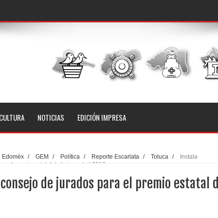
CULTURA
NOTICIAS
EDICIÓN IMPRESA
Edoméx
/
GEM
/
Política
/
Reporte Escarlata
/
Toluca
/
Instala
 el premio estatal de la juventud 2018
consejo de jurados para el premio estatal 