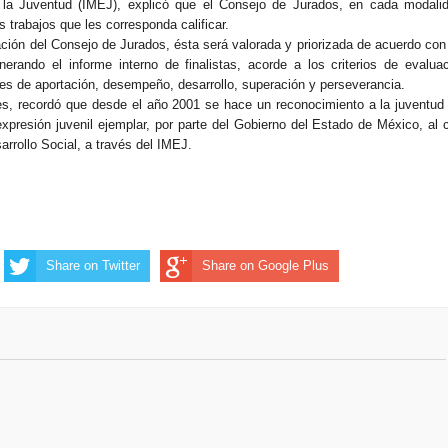
 la Juventud (IMEJ), explicó que el Consejo de Jurados, en cada modali
s trabajos que les corresponda calificar.
ción del Consejo de Jurados, ésta será valorada y priorizada de acuerdo con
nerando el informe interno de finalistas, acorde a los criterios de evalua
es de aportación, desempeño, desarrollo, superación y perseverancia.
tes, recordó que desde el año 2001 se hace un reconocimiento a la juventud
expresión juvenil ejemplar, por parte del Gobierno del Estado de México, al 
rrollo Social, a través del IMEJ.
Share on Twitter
Share on Google Plus