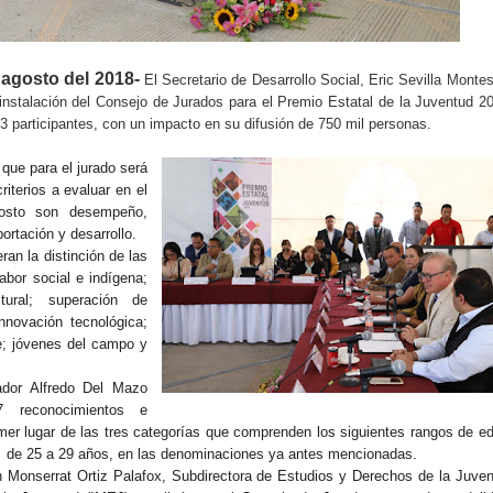
 agosto del 2018-
El Secretario de Desarrollo Social, Eric Sevilla Monte
nstalación del Consejo de Jurados para el Premio Estatal de la Juventud 2
3 participantes, con un impacto en su difusión de 750 mil personas.
 que para el jurado será
riterios a evaluar en el
osto son desempeño,
ortación y desarrollo.
an la distinción de las
abor social e indígena;
ltural; superación de
nnovación tecnológica;
e; jóvenes del campo y
ador Alfredo Del Mazo
7 reconocimientos e
mer lugar de las tres categorías que comprenden los siguientes rangos de e
y de 25 a 29 años, en las denominaciones ya antes mencionadas.
 Monserrat Ortiz Palafox, Subdirectora de Estudios y Derechos de la Juve