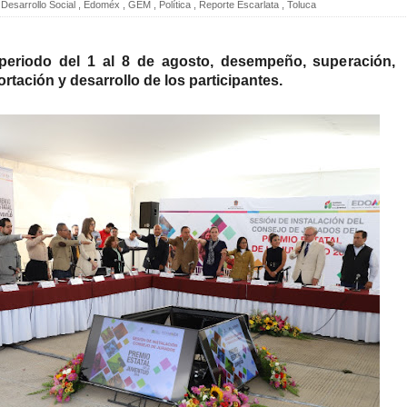
Desarrollo Social
,
Edoméx
,
GEM
,
Política
,
Reporte Escarlata
,
Toluca
 periodo del 1 al 8 de agosto, desempeño, superación,
rtación y desarrollo de los participantes.