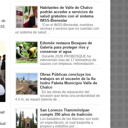
Habitantes de Valle de Chalco
podrán acceder a servicios de
salud gratuitos con el sistema
IMSS-Bienestar
s de
“Con el IMSS-Bienestar, nuestras
018,
vecinas y vecinos que no cuentan con
un sistema de salud ...
Edoméx restaura Bosques de
Galería para proteger ríos y
conservar el agua
Durante 2026 PROBOSQUE ha
intervenido más de 17 kilómetros de
cauces con limpieza, reforestación ...
Obras Públicas concluye los
trabajos en el socavón de la Av.
Isidro Fabela Municipio Valle de
Chalco
En las obras de reparación del
socavón que tenía una profundidad de
4.5 m, se reparó tubería de ...
San Lorenzo Tlamimilolpan
dad:
cumple 350 años de tradición
Los bailables de las Marotas son todo
un espectáculo, el cual trasporta a
ntud
propios y extraños por ...