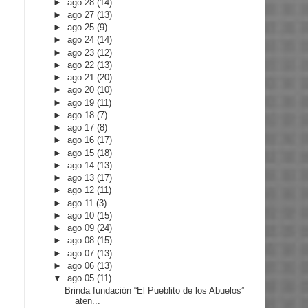
►
ago 28
(14)
►
ago 27
(13)
►
ago 25
(9)
►
ago 24
(14)
►
ago 23
(12)
►
ago 22
(13)
►
ago 21
(20)
►
ago 20
(10)
►
ago 19
(11)
►
ago 18
(7)
►
ago 17
(8)
►
ago 16
(17)
►
ago 15
(18)
►
ago 14
(13)
►
ago 13
(17)
►
ago 12
(11)
►
ago 11
(3)
►
ago 10
(15)
►
ago 09
(24)
►
ago 08
(15)
►
ago 07
(13)
►
ago 06
(13)
▼
ago 05
(11)
Brinda fundación “El Pueblito de los Abuelos”
aten...