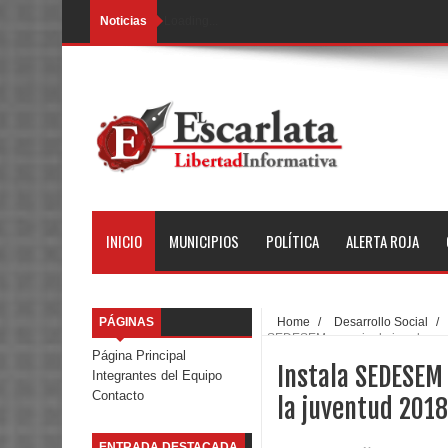
Noticias
Loading...
INICIO
MUNICIPIOS
POLÍTICA
ALERTA ROJA
PÁGINAS
Home
/
Desarrollo Social
/
SEDESEM consejo de jurados para
Página Principal
Instala SEDESEM 
Integrantes del Equipo
Contacto
la juventud 2018
ENTRADA DESTACADA