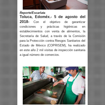
Reporte/Escarlata
Toluca, Edoméx.- 5 de agosto del
2018-
Con el objetivo de garantizar
condiciones y prácticas higiénicas en
establecimientos con venta de alimentos, la
Secretaría de Salud, a través de la Comisión
para la Protección contra Riesgos Sanitarios del
Estado de México (COPRISEM), ha realizado
en este año 2 mil visitas de inspección sanitaria
a igual número de comercios.