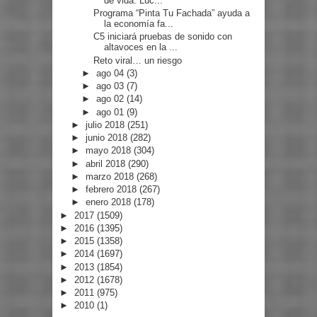
de vida: Luc...
Programa “Pinta Tu Fachada” ayuda a
la economía fa...
C5 iniciará pruebas de sonido con
altavoces en la ...
Reto viral… un riesgo
►
ago 04
(3)
►
ago 03
(7)
►
ago 02
(14)
►
ago 01
(9)
►
julio 2018
(251)
►
junio 2018
(282)
►
mayo 2018
(304)
►
abril 2018
(290)
►
marzo 2018
(268)
►
febrero 2018
(267)
►
enero 2018
(178)
►
2017
(1509)
►
2016
(1395)
►
2015
(1358)
►
2014
(1697)
►
2013
(1854)
►
2012
(1678)
►
2011
(975)
►
2010
(1)