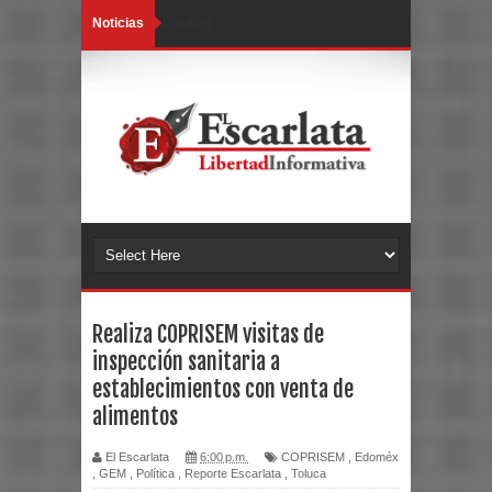
Noticias
Loading...
Realiza COPRISEM visitas de
inspección sanitaria a
establecimientos con venta de
alimentos
El Escarlata
6:00 p.m.
COPRISEM
,
Edoméx
,
GEM
,
Política
,
Reporte Escarlata
,
Toluca