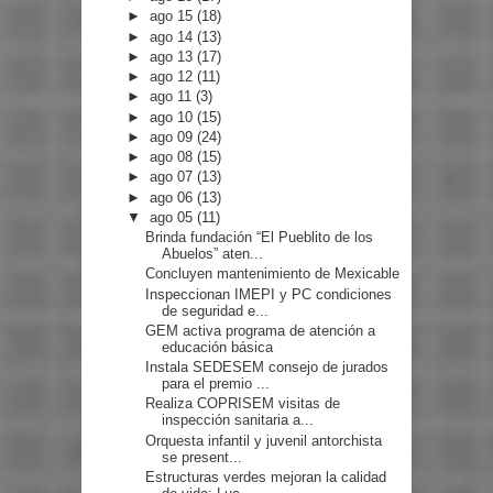
►
ago 15
(18)
►
ago 14
(13)
►
ago 13
(17)
►
ago 12
(11)
►
ago 11
(3)
►
ago 10
(15)
►
ago 09
(24)
►
ago 08
(15)
►
ago 07
(13)
►
ago 06
(13)
▼
ago 05
(11)
Brinda fundación “El Pueblito de los
Abuelos” aten...
Concluyen mantenimiento de Mexicable
Inspeccionan IMEPI y PC condiciones
de seguridad e...
GEM activa programa de atención a
educación básica
Instala SEDESEM consejo de jurados
para el premio ...
Realiza COPRISEM visitas de
inspección sanitaria a...
Orquesta infantil y juvenil antorchista
se present...
Estructuras verdes mejoran la calidad