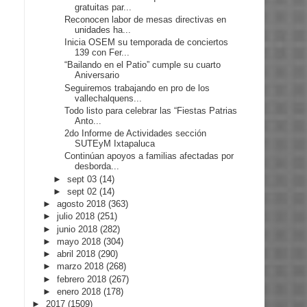
gratuitas par...
Reconocen labor de mesas directivas en
unidades ha...
Inicia OSEM su temporada de conciertos
139 con Fer...
“Bailando en el Patio” cumple su cuarto
Aniversario
Seguiremos trabajando en pro de los
vallechalquens...
Todo listo para celebrar las “Fiestas Patrias
Anto...
2do Informe de Actividades sección
SUTEyM Ixtapaluca
Continúan apoyos a familias afectadas por
desborda...
►
sept 03
(14)
►
sept 02
(14)
►
agosto 2018
(363)
►
julio 2018
(251)
►
junio 2018
(282)
►
mayo 2018
(304)
►
abril 2018
(290)
►
marzo 2018
(268)
►
febrero 2018
(267)
►
enero 2018
(178)
►
2017
(1509)