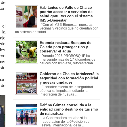
 de
Habitantes de Valle de Chalco
con
podrán acceder a servicios de
salud gratuitos con el sistema
IMSS-Bienestar
“Con el IMSS-Bienestar, nuestras
 el
vecinas y vecinos que no cuentan con
 la
un sistema de salud ...
aje
Edoméx restaura Bosques de
sin
Galería para proteger ríos y
les
conservar el agua
ron
Durante 2026 PROBOSQUE ha
intervenido más de 17 kilómetros de
nas
cauces con limpieza, reforestación ...
ste
Gobierno de Chalco fortalecerá la
seguridad con formación policial
han
y nuevas unidades
 de
El fortalecimiento de la seguridad
pública se impulsa mediante la
integración de nuevas ...
Delfina Gómez consolida a la
entidad como destino de turismo
de naturaleza
La Gobernadora encabezó la
inauguración de la 6ª edición del
Festival Internacional de la ...