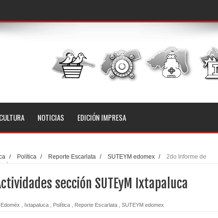
CULTURA
NOTICIAS
EDICIÓN IMPRESA
ca
/
Política
/
Reporte Escarlata
/
SUTEYM edomex
/
2do Informe de
apaluca
Actividades sección SUTEyM Ixtapaluca
Edoméx
,
Ixtapaluca
,
Política
,
Reporte Escarlata
,
SUTEYM edomex