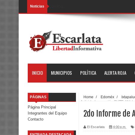
Noticias
Loading...
INICIO
MUNICIPIOS
POLÍTICA
ALERTA ROJA
PÁGINAS
Home
/
Edoméx
/
Ixtapalu
Actividades sección SUTEyM Ixt
Página Principal
2do Informe de 
Integrantes del Equipo
Contacto
El Escarlata
4:00 p.m.
ENTRADA DESTACADA