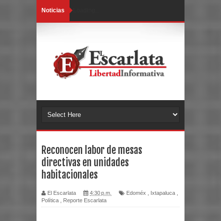
Noticias
Loading...
Reconocen labor de mesas
directivas en unidades
habitacionales
El Escarlata
4:30 p.m.
Edoméx
,
Ixtapaluca
,
Política
,
Reporte Escarlata