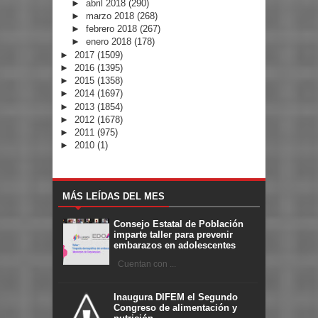
►
abril 2018
(290)
►
marzo 2018
(268)
►
febrero 2018
(267)
►
enero 2018
(178)
►
2017
(1509)
►
2016
(1395)
►
2015
(1358)
►
2014
(1697)
►
2013
(1854)
►
2012
(1678)
►
2011
(975)
►
2010
(1)
MÁS LEÍDAS DEL MES
Consejo Estatal de Población
imparte taller para prevenir
embarazos en adolescentes
Cuentan con ...
Inaugura DIFEM el Segundo
Congreso de alimentación y