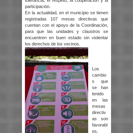
tolerancia, el respeto, la cooperación y la
participación.
En la actualidad, en el municipio se tienen
registradas 107 mesas directivas que
cuentan con el apoyo de la Coordinación,
para que las unidades y claustros se
encuentren en buen estado sin violentar
los derechos de los vecinos.
Los
cambio
s que
se han
tenido
en las
mesas
directiv
as son
favorabl
es,