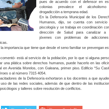
pues de acuerdo con el defensor en es
colonias prevalece el alcoholism
drogadicción a temprana edad.
En la Defensoría Municipal de los Derec
Humanos, dijo, se cuenta con servicio
piscología y se trabaja en coordinación con
dirección de Salud para canalizar a 
jóvenes con problemas de adiccione
icas.
 la importancia que tiene que desde el seno familiar se prevengan es
-comentó- está al servicio de la población, por lo que si alguna pers
ar una plática sobre derechos humanos, puede hacerlo en las ofici
l en Avenida Morelos, con Galeana, primer piso. Edificio “Su Casit
éroes o al número 7315 4054.
apacitadores de la Defensoría exhortaron a los docentes a que ayude
l uso de las redes sociales, además de que dentro de las institucio
sicólogos y talleres sobre resolución de conflictos.