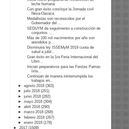
leche humana
Con gran éxito concluye la Jornada civil
Neza-Oaxaca
Medallistas son reconocidos por el
Gobernador del ...
SEDUYM da seguimiento a construcción de
conjuntos ...
Más de 100 mil nacimientos por año son
atendidos p...
Disminuirá ley ISSEMyM 2019 cuota de
salud a jubil...
Gran éxito en la 1ra Feria Internacional del
Libro...
Inician preparativos para las Fiestas Patrias
Ixta...
Continúan de manera ininterrumpida los
trabajos en...
►
agosto 2018
(363)
►
julio 2018
(251)
►
junio 2018
(282)
►
mayo 2018
(304)
►
abril 2018
(290)
►
marzo 2018
(268)
►
febrero 2018
(267)
►
enero 2018
(178)
►
2017
(1509)