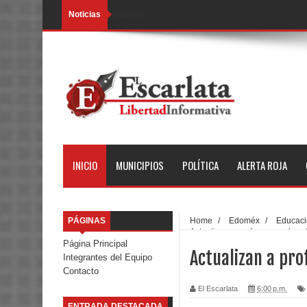
Noticias
Loading...
INICIO
MUNICIPIOS
POLÍTICA
ALERTA ROJA
PÁGINAS
Home
/
Edoméx
/
Educac
Actualizan a profesores sobre
Página Principal
Actualizan a pr
Integrantes del Equipo
Contacto
El Escarlata
6:00 p.m.
ENTRADA DESTACADA