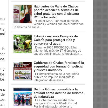
Habitantes de Valle de Chalco
podrán acceder a servicios de
salud gratuitos con el sistema
IMSS-Bienestar
cto
“Con el IMSS-Bienestar, nuestras
 se
vecinas y vecinos que no cuentan con
un sistema de salud ...
s y
nal
Edoméx restaura Bosques de
Galería para proteger ríos y
conservar el agua
Durante 2026 PROBOSQUE ha
 la
intervenido más de 17 kilómetros de
cer
cauces con limpieza, reforestación ...
hos
Gobierno de Chalco fortalecerá la
seguridad con formación policial
l y
y nuevas unidades
 los
El fortalecimiento de la seguridad
pública se impulsa mediante la
los
integración de nuevas ...
Delfina Gómez consolida a la
osa
entidad como destino de turismo
 de
de naturaleza
Los
La Gobernadora encabezó la
inauguración de la 6ª edición del
as,
Festival Internacional de la ...