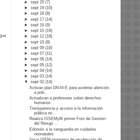
►
sept 20
(7)
►
sept 19
(10)
►
sept 18
(8)
►
sept 17
(14)
►
sept 16
(9)
►
sept 15
(19)
igua
►
sept 12
(18)
►
sept 10
(8)
►
sept 09
(10)
►
sept 07
(11)
►
sept 06
(14)
►
sept 05
(12)
►
sept 04
(14)
►
sept 03
(14)
▼
sept 02
(14)
Activan plan DN-III-E para acelerar atención
a pob...
Actualizan a profesores sobre derechos
humanos
Transparencia y acceso a la información
pública es...
Realiza ISSEMyM primer Foro de Gestión
del Riesgo ...
Edoméx a la vanguardia en cuidados
neonatales
Inicia ISEM programa de recolección de