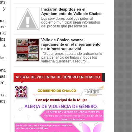
tas
o y
Iniciaron despidos en el
Ayuntamiento de Valle de Chalco
Los servidores públicos piden al
hos
gobierno municipal sean informados
 de
del proceso que presenta su ...
 la
los
Valle de Chalco avanza
rápidamente en el mejoramiento
s a
de infraestructura vial
"Seguiremos trabajando arduamente
tas
para beneficio de todas y todos los
vallechalquenses", aseguró ...
ona
nas
ALERTA DE VIOLENCIA DE GÉNERO EN CHALCO
a”,
n a
nes