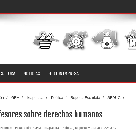
CULTURA
NOTICIAS
EDICIÓN IMPRESA
ión
/
GEM
/
Ixtapaluca
/
Política
/
Reporte Escarlata
/
SEDUC
/
 derechos humanos
ofesores sobre derechos humanos
Edoméx
,
Educación
,
GEM
,
Ixtapaluca
,
Política
,
Reporte Escarlata
,
SEDUC