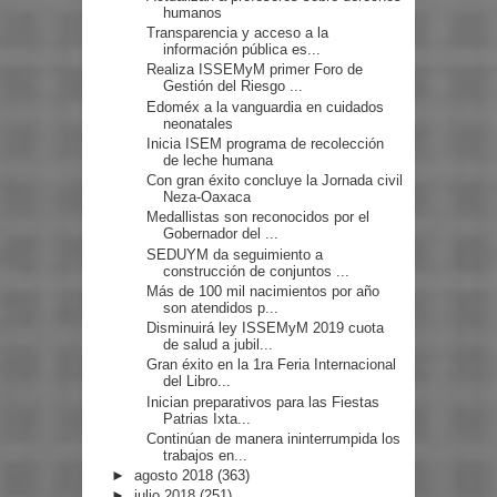
humanos
Transparencia y acceso a la
información pública es...
Realiza ISSEMyM primer Foro de
Gestión del Riesgo ...
Edoméx a la vanguardia en cuidados
neonatales
Inicia ISEM programa de recolección
de leche humana
Con gran éxito concluye la Jornada civil
Neza-Oaxaca
Medallistas son reconocidos por el
Gobernador del ...
SEDUYM da seguimiento a
construcción de conjuntos ...
Más de 100 mil nacimientos por año
son atendidos p...
Disminuirá ley ISSEMyM 2019 cuota
de salud a jubil...
Gran éxito en la 1ra Feria Internacional
del Libro...
Inician preparativos para las Fiestas
Patrias Ixta...
Continúan de manera ininterrumpida los
trabajos en...
►
agosto 2018
(363)
►
julio 2018
(251)