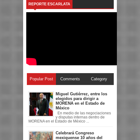
REPORTE ESCARLATA
Popular Post
Comments
Category
Miguel Gutiérrez, entre los
elegidos para dirigir a
MORENA en el Estado de
México
En medio de las negociaciones
y disputas internas dentro de
MORENA en el Estado de México ...
Celebrará Congreso
mexiquense 10 años del