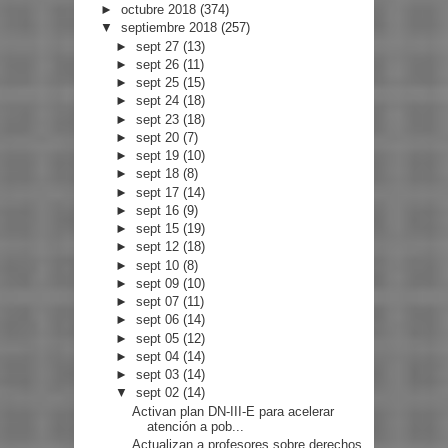
►
octubre 2018
(374)
▼
septiembre 2018
(257)
►
sept 27
(13)
►
sept 26
(11)
►
sept 25
(15)
►
sept 24
(18)
►
sept 23
(18)
►
sept 20
(7)
►
sept 19
(10)
►
sept 18
(8)
►
sept 17
(14)
►
sept 16
(9)
►
sept 15
(19)
►
sept 12
(18)
►
sept 10
(8)
►
sept 09
(10)
►
sept 07
(11)
►
sept 06
(14)
►
sept 05
(12)
►
sept 04
(14)
►
sept 03
(14)
▼
sept 02
(14)
Activan plan DN-III-E para acelerar
atención a pob...
Actualizan a profesores sobre derechos