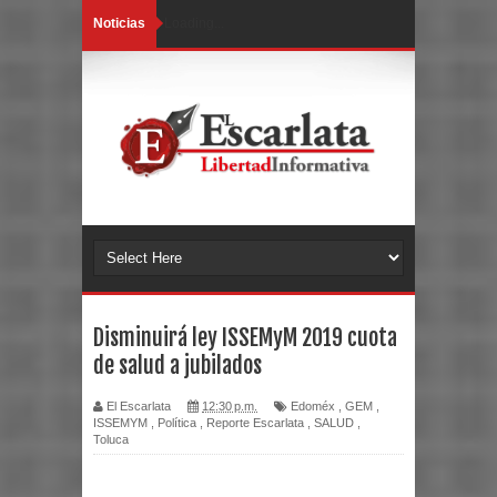
Noticias
Loading...
Disminuirá ley ISSEMyM 2019 cuota
de salud a jubilados
El Escarlata
12:30 p.m.
Edoméx
,
GEM
,
ISSEMYM
,
Política
,
Reporte Escarlata
,
SALUD
,
Toluca