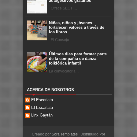
autogestivos gratuitos
Ofrece SECTI ...
Niñas, niños y jóvenes
fortalecen valores a través de
los libros
El Consejo ...
Últimos días para formar parte
de la compañía de danza
folklórica infantil
La convocatoria ...
ACERCA DE NOSOTROS
El Escarlata
El Escarlata
Linx Gaytán
Creado por
Sora Templates
| Distribuido Por