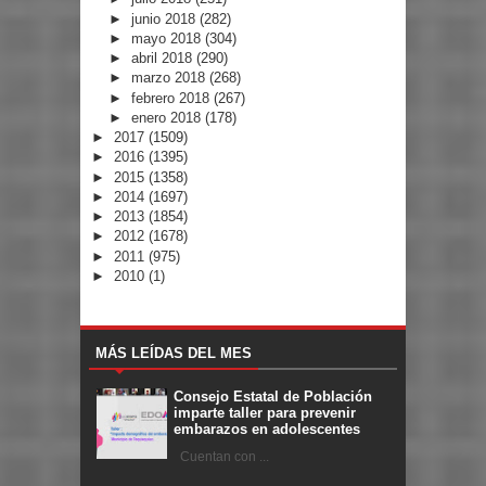
►
junio 2018
(282)
►
mayo 2018
(304)
►
abril 2018
(290)
►
marzo 2018
(268)
►
febrero 2018
(267)
►
enero 2018
(178)
►
2017
(1509)
►
2016
(1395)
►
2015
(1358)
►
2014
(1697)
►
2013
(1854)
►
2012
(1678)
►
2011
(975)
►
2010
(1)
MÁS LEÍDAS DEL MES
Consejo Estatal de Población
imparte taller para prevenir
embarazos en adolescentes
Cuentan con ...