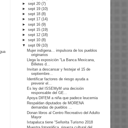
►
sept 20
(7)
►
sept 19
(10)
►
sept 18
(8)
►
sept 17
(14)
►
sept 16
(9)
►
sept 15
(19)
►
sept 12
(18)
►
sept 10
(8)
▼
sept 09
(10)
Mujer indígena… impulsora de los pueblos
igua
originarios
Llega la exposición “La Banca Mexicana,
Billetes d...
Invitan a descansar y festejar el 15 de
septiembre...
Identificar factores de riesgo ayuda a
prevenir el...
Es ley del ISSEMyM una decisión
responsable del GE...
Apoya DIFEM a niña que padece leucemia
Respaldan diputados de MORENA
demandas de pueblos ...
Donan libros al Centro Recreativo del Adulto
Mayor
Ixtapaluca tiene “Señorita Turismo 2018
Muestra fotográfica, riqueza cultural del