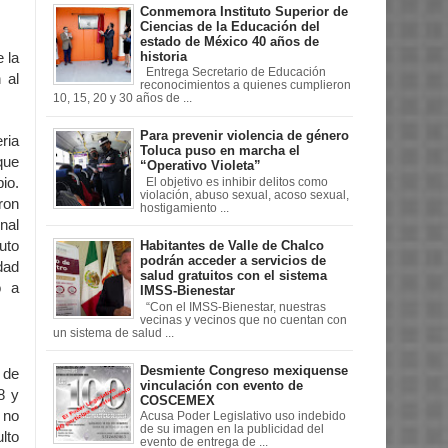
Conmemora Instituto Superior de
Ciencias de la Educación del
estado de México 40 años de
historia
 la
Entrega Secretario de Educación
 al
reconocimientos a quienes cumplieron
.
10, 15, 20 y 30 años de ...
Para prevenir violencia de género
ria
Toluca puso en marcha el
que
“Operativo Violeta”
io.
El objetivo es inhibir delitos como
violación, abuso sexual, acoso sexual,
ron
hostigamiento ...
nal
uto
Habitantes de Valle de Chalco
podrán acceder a servicios de
dad
salud gratuitos con el sistema
ó a
IMSS-Bienestar
“Con el IMSS-Bienestar, nuestras
vecinas y vecinos que no cuentan con
un sistema de salud ...
Desmiente Congreso mexiquense
 de
vinculación con evento de
8 y
COSCEMEX
 no
Acusa Poder Legislativo uso indebido
de su imagen en la publicidad del
lto
evento de entrega de ...