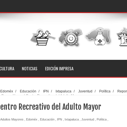
CULTURA
NOTICIAS
EDICIÓN IMPRESA
Edoméx
/
Educación
/
IPN
/
Ixtapaluca
/
Juventud
/
Política
/
Repor
Donan libros al Centro Recreativo del Adulto Mayor
Centro Recreativo del Adulto Mayor
Adultos Mayores
,
Edoméx
,
Educación
,
IPN
,
Ixtapaluca
,
Juventud
,
Política
,