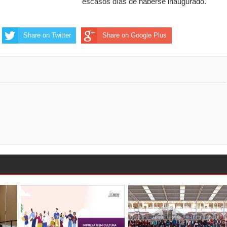
escasos días de haberse inaugurado.
Share on Twitter
Share on Google Plus