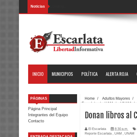
Noticias
Loading...
INICIO
MUNICIPIOS
POLÍTICA
ALERTA ROJA
PÁGINAS
Home
/
Adultos Mayores
/
Escarlata
/
UAM
/
UNAM
/
Página Principal
Donan libros al 
Integrantes del Equipo
Contacto
El Escarlata
8:30 a.m.
Reporte Escarlata
,
UAM
,
UNAM
ENTRADA DESTACADA