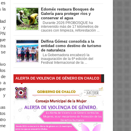
 es
 la
Edoméx restaura Bosques de
Galería para proteger ríos y
conservar el agua
dad
Durante 2026 PROBOSQUE ha
intervenido más de 17 kilómetros de
a y
cauces con limpieza, reforestación ...
IPN
que
Delfina Gómez consolida a la
tra
entidad como destino de turismo
de naturaleza
 se
La Gobernadora encabezó la
inauguración de la 6ª edición del
Festival Internacional de la ...
ivo
los
de
ALERTA DE VIOLENCIA DE GÉNERO EN CHALCO
o a
que
o y
sas
tos
tro
ene