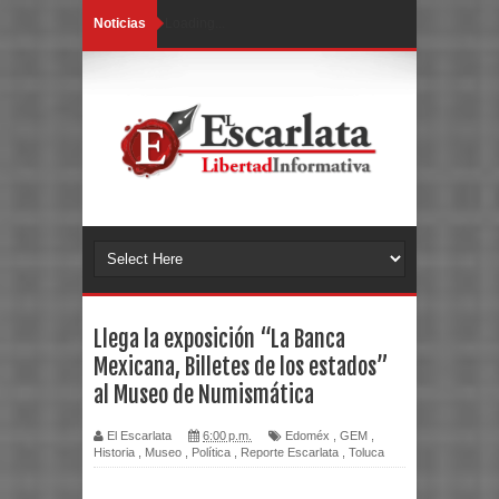
Noticias
Loading...
Llega la exposición “La Banca
Mexicana, Billetes de los estados”
al Museo de Numismática
El Escarlata
6:00 p.m.
Edoméx
,
GEM
,
Historia
,
Museo
,
Política
,
Reporte Escarlata
,
Toluca