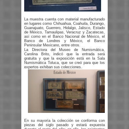
La muestra cuenta con material manufacturado
en lugares como Chihuahua, Coahuila, Durango,
Guanajuato, Guerrero, Hidalgo, Jalisco, Estado
de México, Tamaulipas, Veracruz y Zacatecas,
así como en el Banco Nacional de México, el
Banco de Londres y México, el Banco
Peninsular Mexicano, entre otros.
La Directora del Museo de Numismática,
Carolina Brito, indicó que la entrada será
gratuita y que la exposición está en la Sala
Numismática Toluca, que se creó para que los
expertos exhiban sus colecciones.
En su mayoría la colección se conforma con
piezas del siglo pasado y estará expuesta