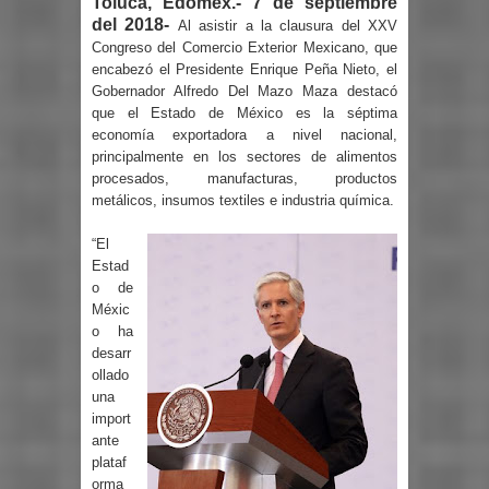
Toluca, Edoméx.- 7 de septiembre
del 2018-
Al asistir a la clausura del XXV
Congreso del Comercio Exterior Mexicano, que
encabezó el Presidente Enrique Peña Nieto, el
Gobernador Alfredo Del Mazo Maza destacó
que el Estado de México es la séptima
economía exportadora a nivel nacional,
principalmente en los sectores de alimentos
procesados, manufacturas, productos
metálicos, insumos textiles e industria química.
“El
Estad
o de
Méxic
o ha
desarr
ollado
una
import
ante
plataf
orma