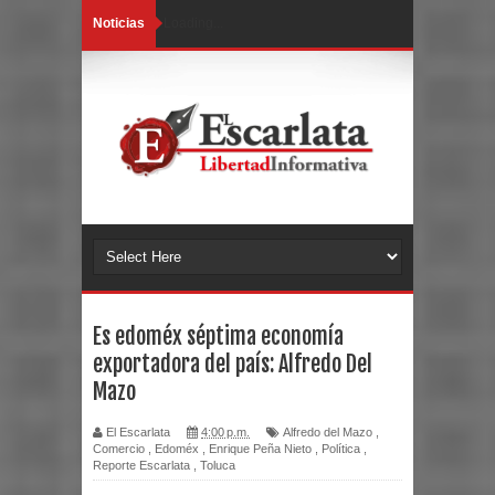
Noticias
Loading...
Es edoméx séptima economía
exportadora del país: Alfredo Del
Mazo
El Escarlata
4:00 p.m.
Alfredo del Mazo
,
Comercio
,
Edoméx
,
Enrique Peña Nieto
,
Política
,
Reporte Escarlata
,
Toluca