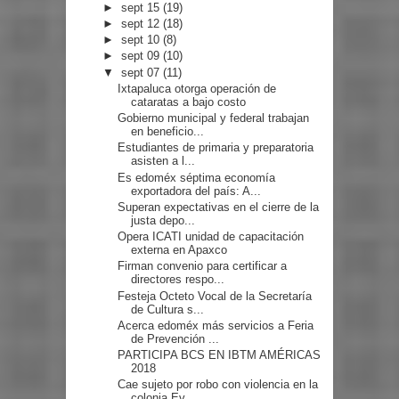
►
sept 15
(19)
►
sept 12
(18)
►
sept 10
(8)
►
sept 09
(10)
▼
sept 07
(11)
Ixtapaluca otorga operación de
cataratas a bajo costo
Gobierno municipal y federal trabajan
en beneficio...
Estudiantes de primaria y preparatoria
asisten a l...
Es edoméx séptima economía
exportadora del país: A...
Superan expectativas en el cierre de la
justa depo...
Opera ICATI unidad de capacitación
externa en Apaxco
Firman convenio para certificar a
directores respo...
Festeja Octeto Vocal de la Secretaría
de Cultura s...
Acerca edoméx más servicios a Feria
de Prevención ...
PARTICIPA BCS EN IBTM AMÉRICAS
2018
Cae sujeto por robo con violencia en la
colonia Ev...