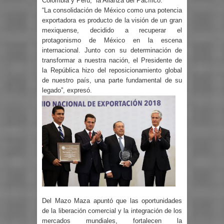
Colombia y Perú,
la Alianza del Pacífico.
“La consolidación de México como una potencia
exportadora es producto de la visión de un gran
mexiquense, decidido a recuperar el
protagonismo de México en la escena
internacional. Junto con su determinación de
transformar a nuestra nación, el Presidente de
la República hizo del reposicionamiento global
de nuestro país, una parte fundamental de su
legado”, expresó.
Del Mazo Maza apuntó que las oportunidades
de la liberación comercial y la integración de los
mercados mundiales, fortalecen la