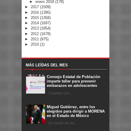
►
enero 2018
(178)
►
2017
(1509)
►
2016
(1395)
►
2015
(1358)
►
2014
(1697)
►
2013
(1854)
►
2012
(1678)
►
2011
(975)
►
2010
(1)
MÁS LEÍDAS DEL MES
Consejo Estatal de Población
imparte taller para prevenir
embarazos en adolescentes
Cuentan con ...
Miguel Gutiérrez, entre los
elegidos para dirigir a MORENA
en el Estado de México
En medio de las ...