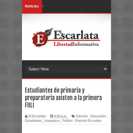
Noticias
Loading...
Estudiantes de primaria y
preparatoria asisten a la primera
FIILI
El Escarlata
4:00 p.m.
Edoméx
,
Educación
,
Estudiantes
,
Ixtapaluca
,
Política
,
Reporte Escarlata