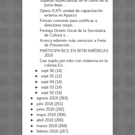
Superan expectativas en el cierre de la
justa depo...
Opera ICATI unidad de capacitación
externa en Apaxco
Firman convenio para certificar a
directores respo...
Festeja Octeto Vocal de la Secretaría
de Cultura s...
Acerca edoméx más servicios a Feria
de Prevención ...
PARTICIPA BCS EN IBTM AMÉRICAS
2018
Cae sujeto por robo con violencia en la
colonia Ev...
►
sept 06
(14)
►
sept 05
(12)
►
sept 04
(14)
►
sept 03
(14)
►
sept 02
(14)
►
agosto 2018
(363)
►
julio 2018
(251)
►
junio 2018
(282)
►
mayo 2018
(304)
►
abril 2018
(290)
►
marzo 2018
(268)
►
febrero 2018
(267)