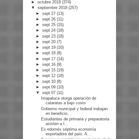
►
octubre 2018
(374)
▼
septiembre 2018
(257)
►
sept 27
(13)
►
sept 26
(11)
►
sept 25
(15)
►
sept 24
(18)
►
sept 23
(18)
►
sept 20
(7)
►
sept 19
(10)
►
sept 18
(8)
►
sept 17
(14)
►
sept 16
(9)
►
sept 15
(19)
►
sept 12
(18)
►
sept 10
(8)
►
sept 09
(10)
▼
sept 07
(11)
Ixtapaluca otorga operación de
cataratas a bajo costo
Gobierno municipal y federal trabajan
en beneficio...
Estudiantes de primaria y preparatoria
asisten a l...
Es edoméx séptima economía
exportadora del país: A...