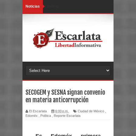
Noticias
Loading...
SECOGEM y SESNA signan convenio
en materia anticorrupción
El Escarlata
6:00 p.m.
Ciudad de México
,
Edoméx
,
Política
,
Reporte Escarlata
Es Edoméx primera