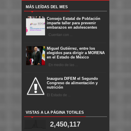
MÁS LEÍDAS DEL MES
Consejo Estatal de Población
imparte taller para prevenir
embarazos en adolescentes
Cuentan con ...
Miguel Gutiérrez, entre los
elegidos para dirigir a MORENA
en el Estado de México
En medio de las ...
Inaugura DIFEM el Segundo
Congreso de alimentación y
nutrición
El Estado de ...
VISTAS A LA PÁGINA TOTALES
2,450,117