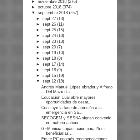
►
noviembre 2018
(276)
►
octubre 2018
(374)
▼
septiembre 2018
(257)
►
sept 27
(13)
►
sept 26
(11)
►
sept 25
(15)
►
sept 24
(18)
►
sept 23
(18)
►
sept 20
(7)
►
sept 19
(10)
►
sept 18
(8)
►
sept 17
(14)
►
sept 16
(9)
►
sept 15
(19)
▼
sept 12
(18)
Andrés Manuel López obrador y Alfredo
Del Mazo dia...
Educación Dual abre mayores
oportunidades de desar...
Concluye la fase de atención a la
emergencia en Sa...
SECOGEM y SESNA signan convenio
en materia anticor...
GEM inicia capacitación para 25 mil
beneficiarias ...
Emite PC edoméx recomendaciones