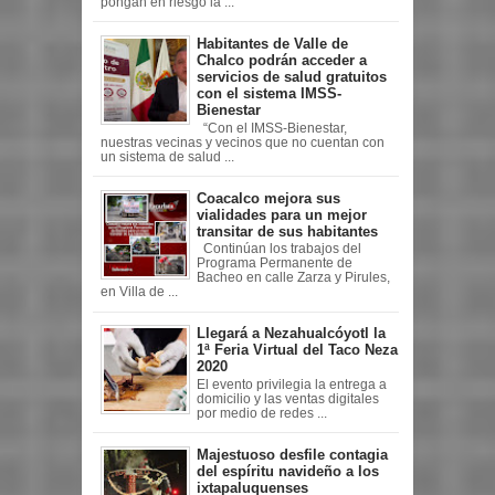
pongan en riesgo la ...
Habitantes de Valle de
Chalco podrán acceder a
servicios de salud gratuitos
con el sistema IMSS-
Bienestar
“Con el IMSS-Bienestar,
nuestras vecinas y vecinos que no cuentan con
un sistema de salud ...
Coacalco mejora sus
vialidades para un mejor
transitar de sus habitantes
Continúan los trabajos del
Programa Permanente de
Bacheo en calle Zarza y Pirules,
en Villa de ...
Llegará a Nezahualcóyotl la
1ª Feria Virtual del Taco Neza
2020
El evento privilegia la entrega a
domicilio y las ventas digitales
por medio de redes ...
Majestuoso desfile contagia
del espíritu navideño a los
ixtapaluquenses