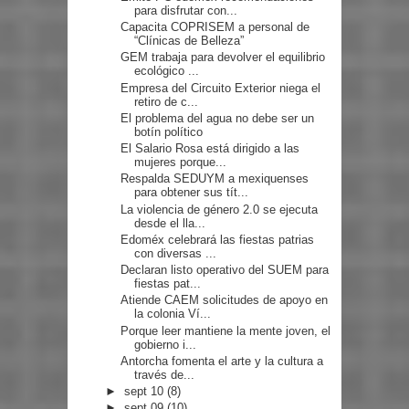
para disfrutar con...
Capacita COPRISEM a personal de
“Clínicas de Belleza”
GEM trabaja para devolver el equilibrio
ecológico ...
Empresa del Circuito Exterior niega el
retiro de c...
El problema del agua no debe ser un
botín político
El Salario Rosa está dirigido a las
mujeres porque...
Respalda SEDUYM a mexiquenses
para obtener sus tít...
La violencia de género 2.0 se ejecuta
desde el lla...
Edoméx celebrará las fiestas patrias
con diversas ...
Declaran listo operativo del SUEM para
fiestas pat...
Atiende CAEM solicitudes de apoyo en
la colonia Ví...
Porque leer mantiene la mente joven, el
gobierno i...
Antorcha fomenta el arte y la cultura a
través de...
►
sept 10
(8)
►
sept 09
(10)