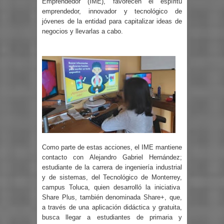
Emprendedor (IME), favorecen el espíritu
emprendedor, innovador y tecnológico de
jóvenes de la entidad para capitalizar ideas de
negocios y llevarlas a cabo.
Como parte de estas acciones, el IME mantiene
contacto con Alejandro Gabriel Hernández;
estudiante de la carrera de ingeniería industrial
y de sistemas, del Tecnológico de Monterrey,
campus Toluca, quien desarrolló la iniciativa
Share Plus, también denominada Share+, que,
a través de una aplicación didáctica y gratuita,
busca llegar a estudiantes de primaria y