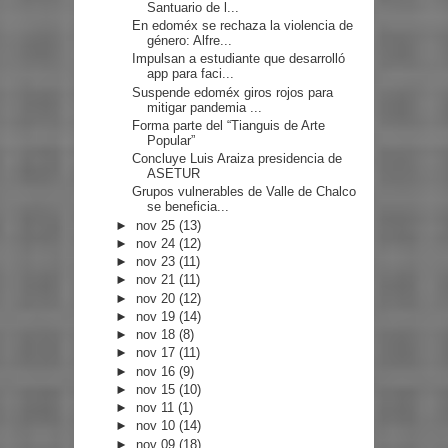
Santuario de l...
En edoméx se rechaza la violencia de
género: Alfre...
Impulsan a estudiante que desarrolló
app para faci...
Suspende edoméx giros rojos para
mitigar pandemia ...
Forma parte del “Tianguis de Arte
Popular”
Concluye Luis Araiza presidencia de
ASETUR
Grupos vulnerables de Valle de Chalco
se beneficia...
►
nov 25
(13)
►
nov 24
(12)
►
nov 23
(11)
►
nov 21
(11)
►
nov 20
(12)
►
nov 19
(14)
►
nov 18
(8)
►
nov 17
(11)
►
nov 16
(9)
►
nov 15
(10)
►
nov 11
(1)
►
nov 10
(14)
►
nov 09
(18)