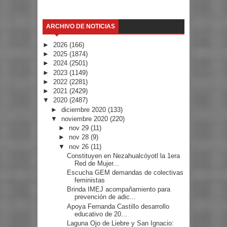
ARCHIVO DE NOTICIAS
►
2026
(166)
►
2025
(1874)
►
2024
(2501)
►
2023
(1149)
►
2022
(2281)
►
2021
(2429)
▼
2020
(2487)
►
diciembre 2020
(133)
▼
noviembre 2020
(220)
►
nov 29
(11)
►
nov 28
(9)
▼
nov 26
(11)
Constituyen en Nezahualcóyotl la 1era
Red de Mujer...
Escucha GEM demandas de colectivas
feministas
Brinda IMEJ acompañamiento para
prevención de adic...
Apoya Fernanda Castillo desarrollo
educativo de 20...
Laguna Ojo de Liebre y San Ignacio: