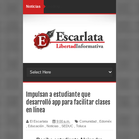
Noticias
Loading...
Impulsan a estudiante que
desarrolló app para facilitar clases
en línea
El Escarlata
9:00 a.m.
Comunidad
,
Edoméx
,
Educación
,
Noticias
,
SEDUC
,
Toluca