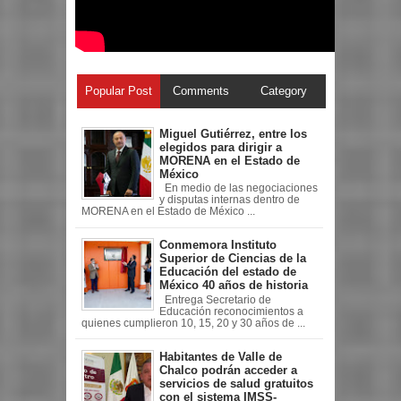
Popular Post
Comments
Category
Miguel Gutiérrez, entre los
elegidos para dirigir a
MORENA en el Estado de
México
En medio de las negociaciones
y disputas internas dentro de
MORENA en el Estado de México ...
Conmemora Instituto
Superior de Ciencias de la
Educación del estado de
México 40 años de historia
Entrega Secretario de
Educación reconocimientos a
quienes cumplieron 10, 15, 20 y 30 años de ...
Habitantes de Valle de
Chalco podrán acceder a
servicios de salud gratuitos
con el sistema IMSS-