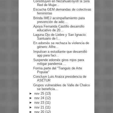
Constituyen en Nezahualcóyotl la 1era
Red de Mujer...
Escucha GEM demandas de colectivas
feministas
Brinda IMEJ acompañamiento para
prevención de adic...
Apoya Fernanda Castillo desarrollo
educativo de 20...
Laguna Ojo de Liebre y San Ignacio:
Santuario de l...
En edoméx se rechaza la violencia de
género: Alfre...
Impulsan a estudiante que desarrolló
app para faci...
Suspende edoméx giros rojos para
mitigar pandemia ...
Forma parte del “Tianguis de Arte
Popular”
Concluye Luis Araiza presidencia de
ASETUR
Grupos vulnerables de Valle de Chalco
se beneficia...
►
nov 25
(13)
►
nov 24
(12)
►
nov 23
(11)
►
nov 21
(11)
►
nov 20
(12)