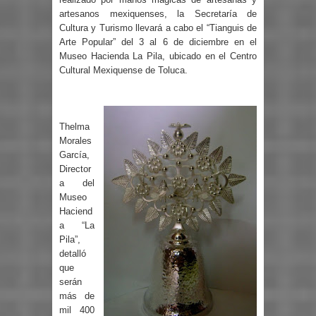
artesanos mexiquenses, la Secretaría de
Cultura y Turismo llevará a cabo el “Tianguis de
Arte Popular” del 3 al 6 de diciembre en el
Museo Hacienda La Pila, ubicado en el Centro
Cultural Mexiquense de Toluca.
Thelma
Morales
García,
Director
a del
Museo
Haciend
a “La
Pila”,
detalló
que
serán
más de
mil 400