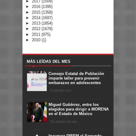
►
2017
(1509)
►
2016
(1395)
►
2015
(1358)
►
2014
(1697)
►
2013
(1854)
►
2012
(1678)
►
2011
(975)
►
2010
(1)
MÁS LEÍDAS DEL MES
Consejo Estatal de Población
imparte taller para prevenir
embarazos en adolescentes
Cuentan con ...
Miguel Gutiérrez, entre los
elegidos para dirigir a MORENA
en el Estado de México
En medio de las ...
Inaugura DIFEM el Segundo