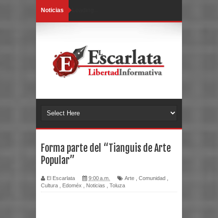
Noticias
Loading...
Forma parte del “Tianguis de Arte
Popular”
El Escarlata
9:00 a.m.
Arte
,
Comunidad
,
Cultura
,
Edoméx
,
Noticias
,
Toluza