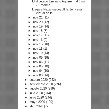
El diputado Emiliano Aguirre rindió su
2° Informe ...
Llega a Nezahualcóyotl la 1er Feria
Virtual de la ...
►
nov 21
(11)
►
nov 20
(12)
►
nov 19
(14)
►
nov 18
(8)
►
nov 17
(11)
►
nov 16
(9)
►
nov 15
(10)
►
nov 11
(1)
►
nov 10
(14)
►
nov 09
(18)
►
nov 06
(11)
►
nov 05
(10)
►
nov 04
(10)
►
nov 03
(14)
►
octubre 2020
(242)
►
septiembre 2020
(276)
►
agosto 2020
(299)
►
julio 2020
(314)
►
junio 2020
(244)
►
mayo 2020
(109)
►
abril 2020
(77)