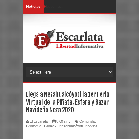
Noticias
Loading...
Llega a Nezahualcóyotl la 1er Feria
Virtual de la Piñata, Esfera y Bazar
Navideño Neza 2020
El Escarlata
8:00 a.m.
Comunidad
,
Economía
,
Edoméx
,
Nezahualcóyotl
,
Noticias