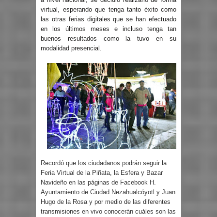
virtual, esperando que tenga tanto éxito como
las otras ferias digitales que se han efectuado
en los últimos meses e incluso tenga tan
buenos resultados como la tuvo en su
modalidad presencial.
Recordó que los ciudadanos podrán seguir la
Feria Virtual de la Piñata, la Esfera y Bazar
Navideño en las páginas de Facebook H.
Ayuntamiento de Ciudad Nezahualcóyotl y Juan
Hugo de la Rosa y por medio de las diferentes
transmisiones en vivo conocerán cuáles son las