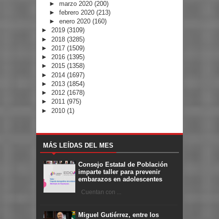
►
marzo 2020
(200)
►
febrero 2020
(213)
►
enero 2020
(160)
►
2019
(3109)
►
2018
(3285)
►
2017
(1509)
►
2016
(1395)
►
2015
(1358)
►
2014
(1697)
►
2013
(1854)
►
2012
(1678)
►
2011
(975)
►
2010
(1)
MÁS LEÍDAS DEL MES
Consejo Estatal de Población
imparte taller para prevenir
embarazos en adolescentes
Cuentan con ...
Miguel Gutiérrez, entre los