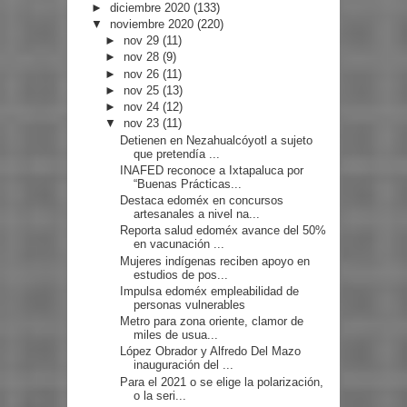
►
diciembre 2020
(133)
▼
noviembre 2020
(220)
►
nov 29
(11)
►
nov 28
(9)
►
nov 26
(11)
►
nov 25
(13)
►
nov 24
(12)
▼
nov 23
(11)
Detienen en Nezahualcóyotl a sujeto
que pretendía ...
INAFED reconoce a Ixtapaluca por
“Buenas Prácticas...
Destaca edoméx en concursos
artesanales a nivel na...
Reporta salud edoméx avance del 50%
en vacunación ...
Mujeres indígenas reciben apoyo en
estudios de pos...
Impulsa edoméx empleabilidad de
personas vulnerables
Metro para zona oriente, clamor de
miles de usua...
López Obrador y Alfredo Del Mazo
inauguración del ...
Para el 2021 o se elige la polarización,
o la seri...