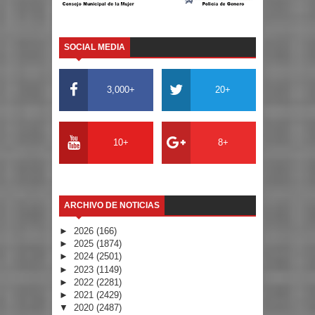
SOCIAL MEDIA
3,000+
20+
10+
8+
ARCHIVO DE NOTICIAS
►
2026
(166)
►
2025
(1874)
►
2024
(2501)
►
2023
(1149)
►
2022
(2281)
►
2021
(2429)
▼
2020
(2487)