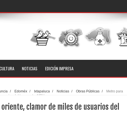
CULTURA
NOTICIAS
EDICIÓN IMPRESA
uncia
/
Edoméx
/
Ixtapaluca
/
Noticias
/
Obras Públicas
/
Metro para
 usuarios del transporte: MSH
oriente, clamor de miles de usuarios del