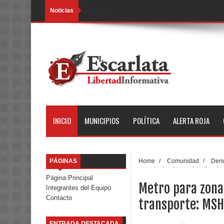
Noticias
Loading...
INICIO
MUNICIPIOS
POLÍTICA
ALERTA ROJA
PÁGINAS
Home
/
Comunidad
/
Den
zona oriente, clamor de miles de
Página Principal
Metro para zona 
Integrantes del Equipo
Contacto
transporte: MSH
ENTRADA DESTACADA