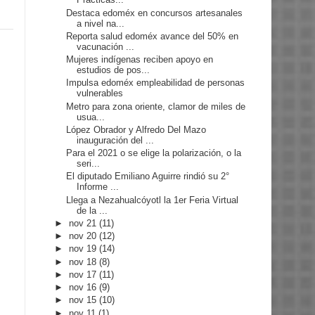
Destaca edoméx en concursos artesanales
a nivel na...
Reporta salud edoméx avance del 50% en
vacunación ...
Mujeres indígenas reciben apoyo en
estudios de pos...
Impulsa edoméx empleabilidad de personas
vulnerables
Metro para zona oriente, clamor de miles de
usua...
López Obrador y Alfredo Del Mazo
inauguración del ...
Para el 2021 o se elige la polarización, o la
seri...
El diputado Emiliano Aguirre rindió su 2°
Informe ...
Llega a Nezahualcóyotl la 1er Feria Virtual
de la ...
►
nov 21
(11)
►
nov 20
(12)
►
nov 19
(14)
►
nov 18
(8)
►
nov 17
(11)
►
nov 16
(9)
►
nov 15
(10)
►
nov 11
(1)