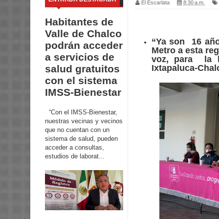
El Escarlata
8:30 a.m.
Habitantes de
Valle de Chalco
“Ya son 16 años
podrán acceder
Metro a esta reg
a servicios de
voz, para la 
Ixtapaluca-Chalc
salud gratuitos
con el sistema
IMSS-Bienestar
“Con el IMSS-Bienestar,
nuestras vecinas y vecinos
que no cuentan con un
sistema de salud, pueden
acceder a consultas,
estudios de laborat...