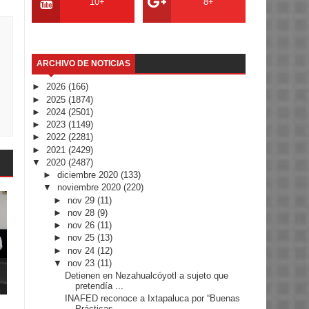
10+
8+
ARCHIVO DE NOTICIAS
►
2026
(166)
►
2025
(1874)
►
2024
(2501)
►
2023
(1149)
►
2022
(2281)
►
2021
(2429)
▼
2020
(2487)
►
diciembre 2020
(133)
▼
noviembre 2020
(220)
►
nov 29
(11)
►
nov 28
(9)
►
nov 26
(11)
►
nov 25
(13)
►
nov 24
(12)
▼
nov 23
(11)
Detienen en Nezahualcóyotl a sujeto que
pretendía ...
INAFED reconoce a Ixtapaluca por “Buenas
Prácticas...