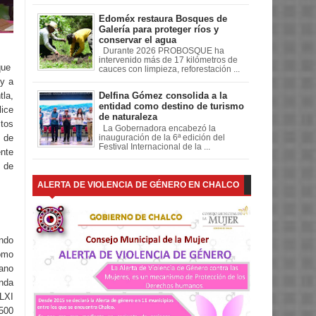
Edoméx restaura Bosques de
Galería para proteger ríos y
conservar el agua
Durante 2026 PROBOSQUE ha
intervenido más de 17 kilómetros de
que
cauces con limpieza, reforestación ...
 y a
la,
Delfina Gómez consolida a la
entidad como destino de turismo
lice
de naturaleza
tos
La Gobernadora encabezó la
 de
inauguración de la 6ª edición del
Festival Internacional de la ...
ente
 de
ALERTA DE VIOLENCIA DE GÉNERO EN CHALCO
ando
omo
rano
nda
LXI
,500