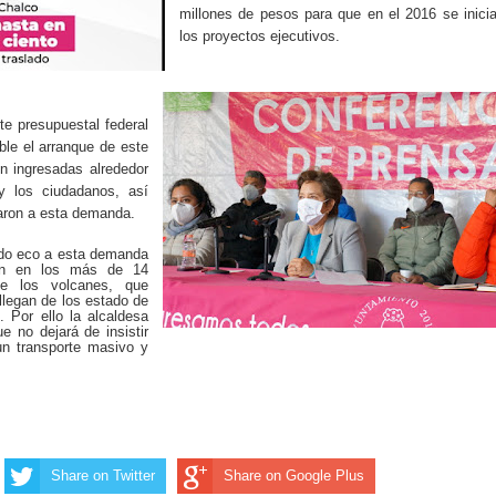
millones de pesos para que en el 2016 se inici
los proyectos ejecutivos.
te presupuestal federal
le el arranque de este
n ingresadas alrededor
y los ciudadanos, así
aron a esta demanda.
ado eco a esta demanda
en en los más de 14
de los volcanes, que
llegan de los estado de
 Por ello la alcaldesa
 no dejará de insistir
un transporte masivo y
Share on Twitter
Share on Google Plus