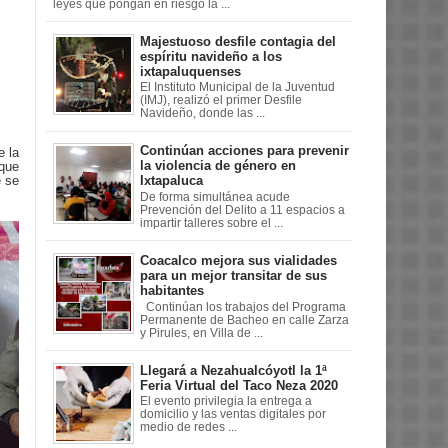
leyes que pongan en riesgo la ...
Majestuoso desfile contagia del
espíritu navideño a los
ixtapaluquenses
El Instituto Municipal de la Juventud
(IMJ), realizó el primer Desfile
Navideño, donde las ...
Continúan acciones para prevenir
e la
la violencia de género en
 que
e se
Ixtapaluca
De forma simultánea acude
Prevención del Delito a 11 espacios a
impartir talleres sobre el ...
Coacalco mejora sus vialidades
para un mejor transitar de sus
habitantes
Continúan los trabajos del Programa
Permanente de Bacheo en calle Zarza
y Pirules, en Villa de ...
Llegará a Nezahualcóyotl la 1ª
Feria Virtual del Taco Neza 2020
El evento privilegia la entrega a
domicilio y las ventas digitales por
medio de redes ...