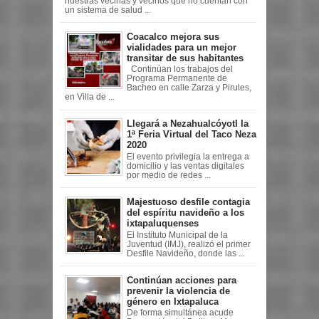
nuestras vecinas y vecinos que no cuentan con
un sistema de salud ...
Coacalco mejora sus
vialidades para un mejor
transitar de sus habitantes
Continúan los trabajos del
Programa Permanente de
Bacheo en calle Zarza y Pirules,
en Villa de ...
Llegará a Nezahualcóyotl la
1ª Feria Virtual del Taco Neza
2020
El evento privilegia la entrega a
domicilio y las ventas digitales
por medio de redes ...
Majestuoso desfile contagia
del espíritu navideño a los
ixtapaluquenses
El Instituto Municipal de la
Juventud (IMJ), realizó el primer
Desfile Navideño, donde las ...
Continúan acciones para
prevenir la violencia de
género en Ixtapaluca
De forma simultánea acude