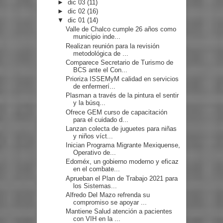
►
dic 03
(11)
►
dic 02
(16)
▼
dic 01
(14)
Valle de Chalco cumple 26 años como
municipio inde...
Realizan reunión para la revisión
metodológica de ...
Comparece Secretario de Turismo de
BCS ante el Con...
Prioriza ISSEMyM calidad en servicios
de enfermerí...
Plasman a través de la pintura el sentir
y la búsq...
Ofrece GEM curso de capacitación
para el cuidado d...
Lanzan colecta de juguetes para niñas
y niños víct...
Inician Programa Migrante Mexiquense,
Operativo de...
Edoméx, un gobierno moderno y eficaz
en el combate...
Aprueban el Plan de Trabajo 2021 para
los Sistemas...
Alfredo Del Mazo refrenda su
compromiso se apoyar ...
Mantiene Salud atención a pacientes
con VIH en la ...