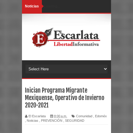
Noticias
Loading...
Inician Programa Migrante
Mexiquense, Operativo de Invierno
2020-2021
El Escarlata
8:00 a.m.
Comunidad
,
Edoméx
,
Noticias
,
PREVENCIÓN
,
SEGURIDAD