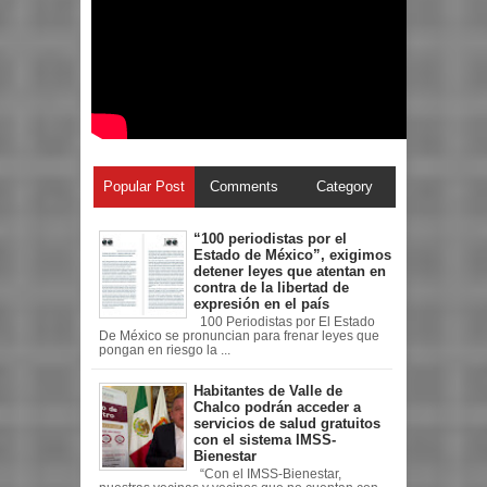
Popular Post
Comments
Category
“100 periodistas por el
Estado de México”, exigimos
detener leyes que atentan en
contra de la libertad de
expresión en el país
100 Periodistas por El Estado
De México se pronuncian para frenar leyes que
pongan en riesgo la ...
Habitantes de Valle de
Chalco podrán acceder a
servicios de salud gratuitos
con el sistema IMSS-
Bienestar
“Con el IMSS-Bienestar,