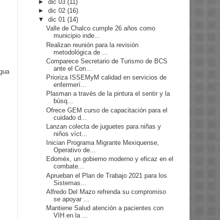
►
dic 03
(11)
►
dic 02
(16)
▼
dic 01
(14)
Valle de Chalco cumple 26 años como
municipio inde...
Realizan reunión para la revisión
metodológica de ...
Comparece Secretario de Turismo de BCS
ante el Con...
igua
Prioriza ISSEMyM calidad en servicios de
enfermerí...
Plasman a través de la pintura el sentir y la
búsq...
Ofrece GEM curso de capacitación para el
cuidado d...
Lanzan colecta de juguetes para niñas y
niños víct...
Inician Programa Migrante Mexiquense,
Operativo de...
Edoméx, un gobierno moderno y eficaz en el
combate...
Aprueban el Plan de Trabajo 2021 para los
Sistemas...
Alfredo Del Mazo refrenda su compromiso
se apoyar ...
Mantiene Salud atención a pacientes con
VIH en la ...