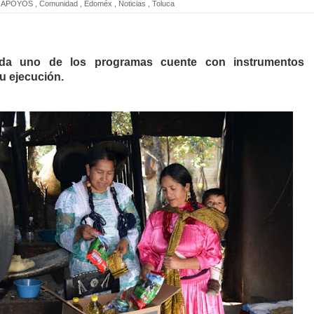
APOYOS
,
Comunidad
,
Edoméx
,
Noticias
,
Toluca
ada uno de los programas cuente con instrumentos
u ejecución.