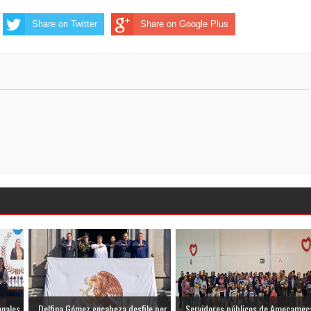
Share on Twitter
Share on Google Plus
onales
Delfina Gómez encabeza desfile por
Servidores públicos de Amecamec