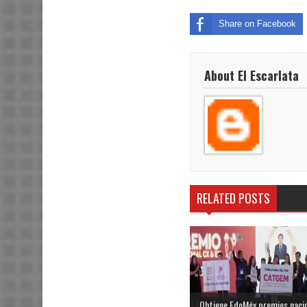
Share on Facebook
About El Escarlata
RELATED POSTS
Obtiene EdoMéx premios naci