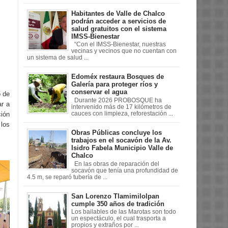
Habitantes de Valle de Chalco
podrán acceder a servicios de
salud gratuitos con el sistema
IMSS-Bienestar
“Con el IMSS-Bienestar, nuestras
vecinas y vecinos que no cuentan con
un sistema de salud ...
Edoméx restaura Bosques de
Galería para proteger ríos y
conservar el agua
o de
Durante 2026 PROBOSQUE ha
ar a
intervenido más de 17 kilómetros de
cauces con limpieza, reforestación ...
ción
 los
Obras Públicas concluye los
trabajos en el socavón de la Av.
Isidro Fabela Municipio Valle de
Chalco
En las obras de reparación del
socavón que tenía una profundidad de
4.5 m, se reparó tubería de ...
San Lorenzo Tlamimilolpan
cumple 350 años de tradición
Los bailables de las Marotas son todo
un espectáculo, el cual trasporta a
propios y extraños por ...