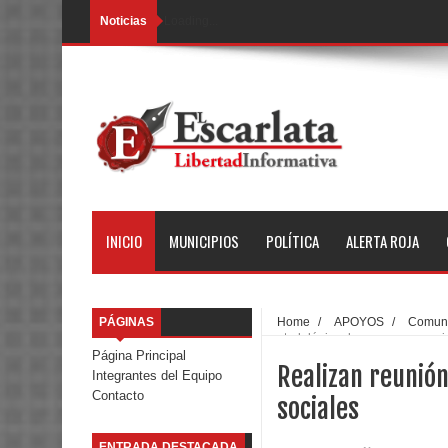
Noticias
Loading...
INICIO
MUNICIPIOS
POLÍTICA
ALERTA ROJA
PÁGINAS
Home
/
APOYOS
/
Comun
metodológica de programas soci
Página Principal
Realizan reunió
Integrantes del Equipo
Contacto
sociales
ENTRADA DESTACADA