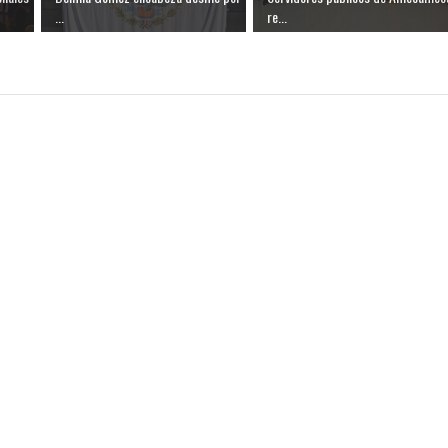
...
re...