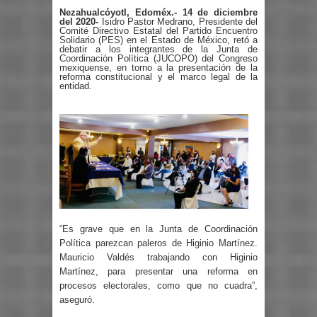
Nezahualcóyotl, Edoméx.- 14 de diciembre
del 2020-
Isidro Pastor Medrano, Presidente del
Comité Directivo Estatal del Partido Encuentro
Solidario (PES) en el Estado de México, retó a
debatir a los integrantes de la Junta de
Coordinación Política (JUCOPO) del Congreso
mexiquense, en torno a la presentación de la
reforma constitucional y el marco legal de la
entidad.
“Es grave que en la Junta de Coordinación
Política parezcan paleros de Higinio Martínez.
Mauricio Valdés trabajando con Higinio
Martínez, para presentar una reforma en
procesos electorales, como que no cuadra”,
aseguró.