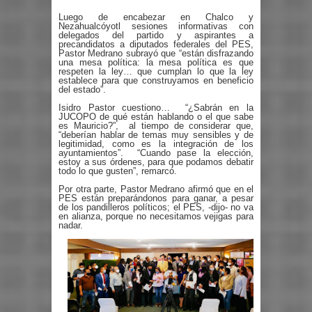
Luego de encabezar en Chalco y
Nezahualcóyotl sesiones informativas con
delegados del partido y aspirantes a
precandidatos a diputados federales del PES,
Pastor Medrano subrayó que “están disfrazando
una mesa política: la mesa política es que
respeten la ley… que cumplan lo que la ley
establece para que construyamos en beneficio
del estado”.
Isidro Pastor cuestiono…
“¿Sabrán en la
JUCOPO de qué están hablando o el que sabe
es Mauricio?”,
al tiempo de considerar que,
“deberían hablar de temas muy sensibles y de
legitimidad, como es la integración de los
ayuntamientos”.
“Cuando pase la elección,
estoy a sus órdenes, para que podamos debatir
todo lo que gusten”, remarcó.
Por otra parte, Pastor Medrano afirmó que en el
PES están preparándonos para ganar, a pesar
de los pandilleros políticos; el PES, -dijo- no va
en alianza, porque no necesitamos vejigas para
nadar.