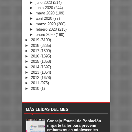
►
julio 2020
(314)
►
junio 2020
(244)
►
mayo 2020
(109)
►
abril 2020
(77)
►
marzo 2020
(200)
►
febrero 2020
(213)
►
enero 2020
(160)
►
2019
(3109)
►
2018
(3285)
►
2017
(1509)
►
2016
(1395)
►
2015
(1358)
►
2014
(1697)
►
2013
(1854)
►
2012
(1678)
►
2011
(975)
►
2010
(1)
MÁS LEÍDAS DEL MES
Consejo Estatal de Población
imparte taller para prevenir
embarazos en adolescentes