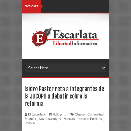
Noticias
Loading...
Isidro Pastor reta a integrantes de
la JUCOPO a debatir sobre la
reforma
El Escarlata
6:05 p.m.
Chalco
,
Comunidad
,
Edoméx
,
Nezahualcóyotl
,
Noticias
,
Partidos Políticos
,
Política