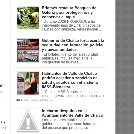
Edoméx restaura Bosques de
Galería para proteger ríos y
conservar el agua
Durante 2026 PROBOSQUE ha
intervenido más de 17 kilómetros de
cauces con limpieza, reforestación ...
Gobierno de Chalco fortalecerá la
seguridad con formación policial
y nuevas unidades
El fortalecimiento de la seguridad
pública se impulsa mediante la
integración de nuevas ...
Habitantes de Valle de Chalco
podrán acceder a servicios de
salud gratuitos con el sistema
rte,
IMSS-Bienestar
les,
“Con el IMSS-Bienestar, nuestras
vecinas y vecinos que no cuentan con
a.
un sistema de salud ...
Iniciaron despidos en el
Ayuntamiento de Valle de Chalco
Los servidores públicos piden al
a y
gobierno municipal sean informados
a en
del proceso que presenta su ...
 las