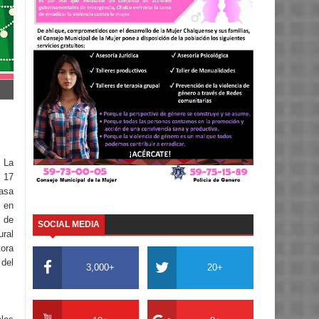
e La
l 17
asa
, en
 de
SOCIAL MEDIA
ural
ora
del
3,000+
20+