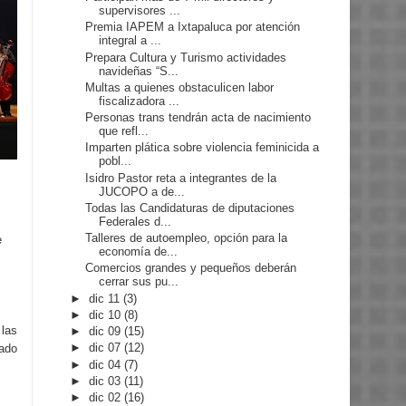
supervisores ...
Premia IAPEM a Ixtapaluca por atención
integral a ...
Prepara Cultura y Turismo actividades
navideñas “S...
Multas a quienes obstaculicen labor
fiscalizadora ...
Personas trans tendrán acta de nacimiento
que refl...
Imparten plática sobre violencia feminicida a
pobl...
Isidro Pastor reta a integrantes de la
JUCOPO a de...
Todas las Candidaturas de diputaciones
Federales d...
Talleres de autoempleo, opción para la
e
economía de...
Comercios grandes y pequeños deberán
cerrar sus pu...
►
dic 11
(3)
►
dic 10
(8)
 las
►
dic 09
(15)
►
dic 07
(12)
tado
►
dic 04
(7)
►
dic 03
(11)
►
dic 02
(16)