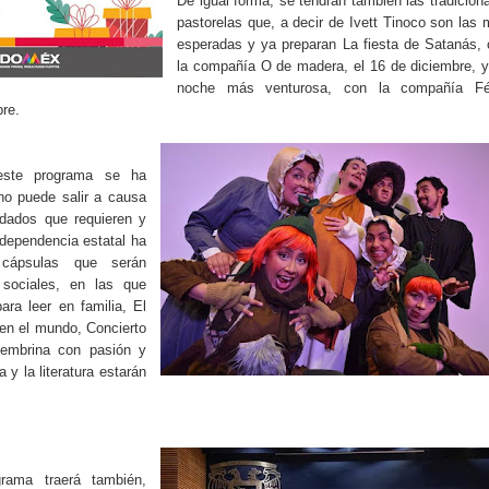
De igual forma, se tendrán también las tradicion
pastorelas que, a decir de Ivett Tinoco son las
esperadas y ya preparan La fiesta de Satanás,
la compañía O de madera, el 16 de diciembre, 
noche más venturosa, con la compañía Fé
re.
este programa se ha
no puede salir a causa
idados que requieren y
a dependencia estatal ha
 cápsulas que serán
 sociales, en las que
ra leer en familia, El
en el mundo, Concierto
cembrina con pasión y
 y la literatura estarán
rama traerá también,