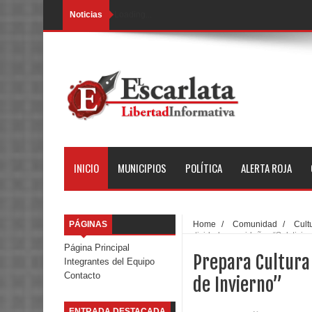
Noticias
Loading...
INICIO
MUNICIPIOS
POLÍTICA
ALERTA ROJA
PÁGINAS
Home
/
Comunidad
/
Cult
actividades navideñas “Solsticio 
Página Principal
Prepara Cultura 
Integrantes del Equipo
Contacto
de Invierno”
ENTRADA DESTACADA