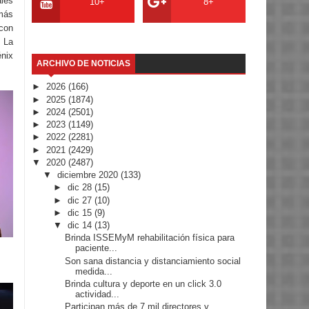
ales
10+
8+
 más
 con
y La
nix
ARCHIVO DE NOTICIAS
►
2026
(166)
►
2025
(1874)
►
2024
(2501)
►
2023
(1149)
►
2022
(2281)
►
2021
(2429)
▼
2020
(2487)
▼
diciembre 2020
(133)
►
dic 28
(15)
►
dic 27
(10)
►
dic 15
(9)
▼
dic 14
(13)
Brinda ISSEMyM rehabilitación física para
paciente...
Son sana distancia y distanciamiento social
medida...
Brinda cultura y deporte en un click 3.0
actividad...
Participan más de 7 mil directores y