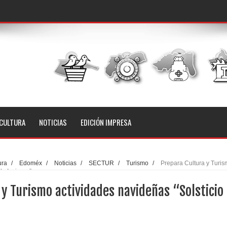
CULTURA
NOTICIAS
EDICIÓN IMPRESA
ura
/
Edoméx
/
Noticias
/
SECTUR
/
Turismo
/
Prepara Cultura y Turi
de Invierno”
y Turismo actividades navideñas “Solsticio