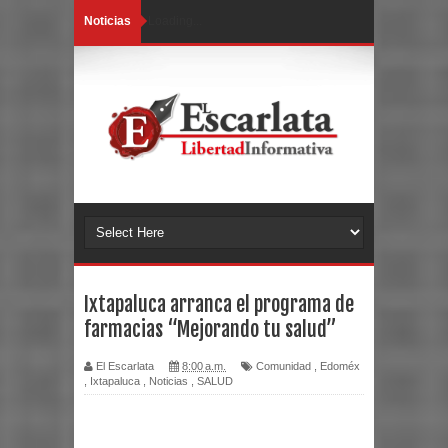
Noticias
Loading...
Ixtapaluca arranca el programa de
farmacias “Mejorando tu salud”
El Escarlata
8:00 a.m.
Comunidad
,
Edoméx
,
Ixtapaluca
,
Noticias
,
SALUD