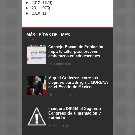
►
2012
(1678)
►
2011
(975)
►
2010
(1)
MÁS LEÍDAS DEL MES
Consejo Estatal de Población
imparte taller para prevenir
embarazos en adolescentes
Cuentan con ...
Miguel Gutiérrez, entre los
elegidos para dirigir a MORENA
en el Estado de México
En medio de las ...
Inaugura DIFEM el Segundo
Congreso de alimentación y
nutrición
El Estado de ...