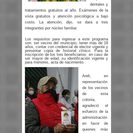
dentales y
tratamientos gratuitos al año. Exámenes de la
vista gratuitos y atención psicológica a bajo
costo. La atención, dijo, se dará a tres
integrantes por núcleo familiar.
Los requisitos para ingresar a este programa
son: ser vecino del municipio, tener más de 18
años, contar con credencial de elector vigente y
presentar copia de historial clínico. Para la
inscripción de los tres beneficiarios: en caso de
ser mayor de edad, su identificación vigente y
para menores, acta de nacimiento.
Areli, en
representación
de los vecinos
de esta
colonia,
agradeció el
esfuerzo de la
administración
en favor de
quienes más