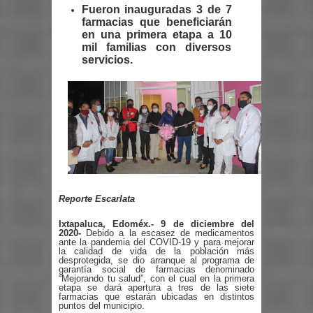
Fueron inauguradas 3 de 7
farmacias que beneficiarán
en una primera etapa a 10
mil familias con diversos
servicios.
Reporte Escarlata
Ixtapaluca, Edoméx.- 9 de diciembre del
2020-
Debido a la escasez de medicamentos
ante la pandemia del COVID-19 y para mejorar
la calidad de vida de la población más
desprotegida, se dio arranque al programa de
garantía social de farmacias denominado
“Mejorando tu salud”, con el cual en la primera
etapa se dará apertura a tres de las siete
farmacias que estarán ubicadas en distintos
puntos del municipio.