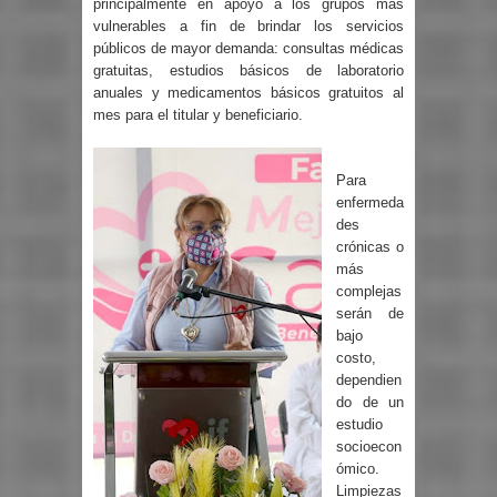
principalmente en apoyo a los grupos más
vulnerables a fin de brindar los servicios
públicos de mayor demanda: consultas médicas
gratuitas, estudios básicos de laboratorio
anuales y medicamentos básicos gratuitos al
mes para el titular y beneficiario.
Para
enfermeda
des
crónicas o
más
complejas
serán de
bajo
costo,
dependien
do de un
estudio
socioecon
ómico.
Limpiezas