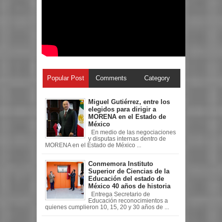
Popular Post
Comments
Category
Miguel Gutiérrez, entre los
elegidos para dirigir a
MORENA en el Estado de
México
En medio de las negociaciones
y disputas internas dentro de
MORENA en el Estado de México ...
Conmemora Instituto
Superior de Ciencias de la
Educación del estado de
México 40 años de historia
Entrega Secretario de
Educación reconocimientos a
quienes cumplieron 10, 15, 20 y 30 años de ...