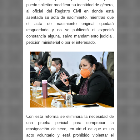
pueda solicitar modificar su identidad de género,
al oficial del Registro Civil en donde está
asentada su acta de nacimiento, mientras que
el acta de nacimiento original quedará
resguardada y no se publicará ni expedirá
constancia alguna, salvo mandamiento judicial,
petición ministerial o por el interesado.
Con esta reforma se eliminará la necesidad de
una prueba pericial para comprobar la
reasignación de sexo, en virtud de que es un
acto voluntario y está prohibido violentar el