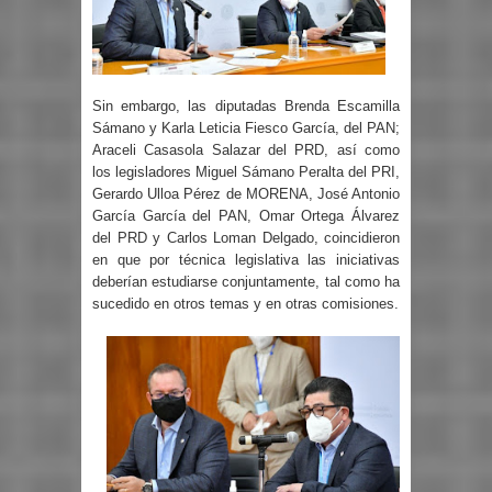
Sin embargo, las diputadas Brenda Escamilla
Sámano y Karla Leticia Fiesco García, del PAN;
Araceli Casasola Salazar del PRD, así como
los legisladores Miguel Sámano Peralta del PRI,
Gerardo Ulloa Pérez de MORENA, José Antonio
García García del PAN, Omar Ortega Álvarez
del PRD y Carlos Loman Delgado, coincidieron
en que por técnica legislativa las iniciativas
deberían estudiarse conjuntamente, tal como ha
sucedido en otros temas y en otras comisiones.