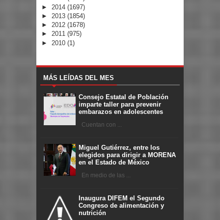
►
2014
(1697)
►
2013
(1854)
►
2012
(1678)
►
2011
(975)
►
2010
(1)
MÁS LEÍDAS DEL MES
Consejo Estatal de Población
imparte taller para prevenir
embarazos en adolescentes
Cuentan con ...
Miguel Gutiérrez, entre los
elegidos para dirigir a MORENA
en el Estado de México
En medio de las ...
Inaugura DIFEM el Segundo
Congreso de alimentación y
nutrición