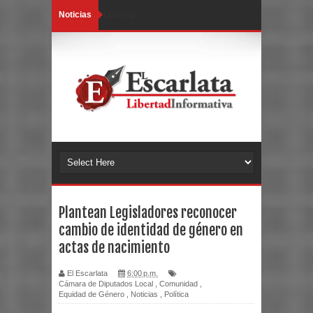
Noticias
Loading...
Plantean Legisladores reconocer
cambio de identidad de género en
actas de nacimiento
El Escarlata
6:00 p.m.
Cámara de Diputados Local
,
Comunidad
,
Equidad de Género
,
Noticias
,
Política