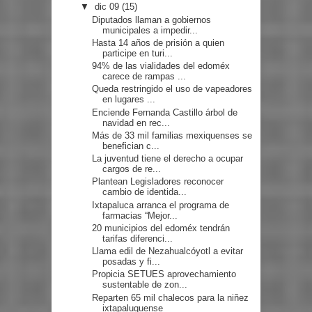
▼
dic 09
(15)
Diputados llaman a gobiernos
municipales a impedir...
Hasta 14 años de prisión a quien
participe en turi...
94% de las vialidades del edoméx
carece de rampas ...
Queda restringido el uso de vapeadores
en lugares ...
Enciende Fernanda Castillo árbol de
navidad en rec...
Más de 33 mil familias mexiquenses se
benefician c...
La juventud tiene el derecho a ocupar
cargos de re...
Plantean Legisladores reconocer
cambio de identida...
Ixtapaluca arranca el programa de
farmacias “Mejor...
20 municipios del edoméx tendrán
tarifas diferenci...
Llama edil de Nezahualcóyotl a evitar
posadas y fi...
Propicia SETUES aprovechamiento
sustentable de zon...
Reparten 65 mil chalecos para la niñez
ixtapaluquense