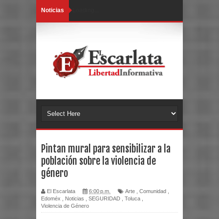
Noticias
Loading...
Pintan mural para sensibilizar a la
población sobre la violencia de
género
El Escarlata
6:00 p.m.
Arte
,
Comunidad
,
Edoméx
,
Noticias
,
SEGURIDAD
,
Toluca
,
Violencia de Género