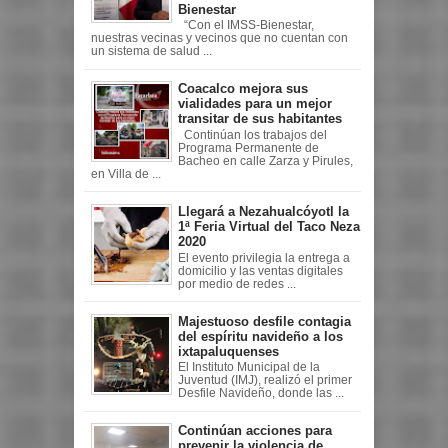
Bienestar
“Con el IMSS-Bienestar,
nuestras vecinas y vecinos que no cuentan con
un sistema de salud ...
Coacalco mejora sus
vialidades para un mejor
transitar de sus habitantes
Continúan los trabajos del
Programa Permanente de
Bacheo en calle Zarza y Pirules,
en Villa de ...
Llegará a Nezahualcóyotl la
1ª Feria Virtual del Taco Neza
2020
El evento privilegia la entrega a
domicilio y las ventas digitales
por medio de redes ...
Majestuoso desfile contagia
del espíritu navideño a los
ixtapaluquenses
El Instituto Municipal de la
Juventud (IMJ), realizó el primer
Desfile Navideño, donde las ...
Continúan acciones para
prevenir la violencia de