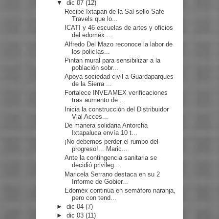
▼
dic 07
(12)
Recibe Ixtapan de la Sal sello Safe
Travels que lo...
ICATI y 46 escuelas de artes y oficios
del edoméx ...
Alfredo Del Mazo reconoce la labor de
los policías...
Pintan mural para sensibilizar a la
población sobr...
Apoya sociedad civil a Guardaparques
de la Sierra ...
Fortalece INVEAMEX verificaciones
tras aumento de ...
Inicia la construcción del Distribuidor
Vial Acces...
De manera solidaria Antorcha
Ixtapaluca envía 10 t...
¡No debemos perder el rumbo del
progreso!... Maric...
Ante la contingencia sanitaria se
decidió privileg...
Maricela Serrano destaca en su 2
Informe de Gobier...
Edoméx continúa en semáforo naranja,
pero con tend...
►
dic 04
(7)
►
dic 03
(11)