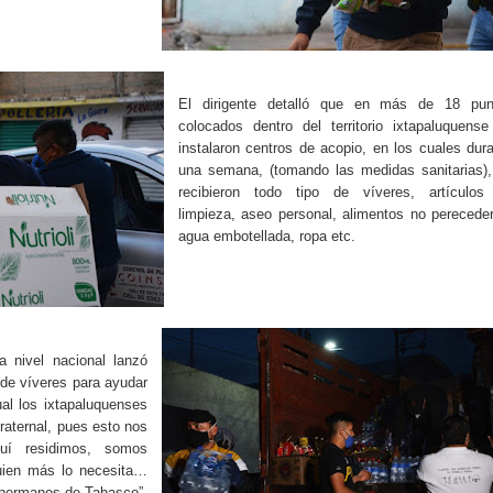
El dirigente detalló que en más de 18 pun
colocados dentro del territorio ixtapaluquens
instalaron centros de acopio, en los cuales dur
una semana, (tomando las medidas sanitarias),
recibieron todo tipo de víveres, artículos
limpieza, aseo personal, alimentos no perecede
agua embotellada, ropa etc.
a nivel nacional lanzó
de víveres para ayudar
al los ixtapaluquenses
aternal, pues esto nos
uí residimos, somos
quien más lo necesita…
 hermanos de Tabasco”,