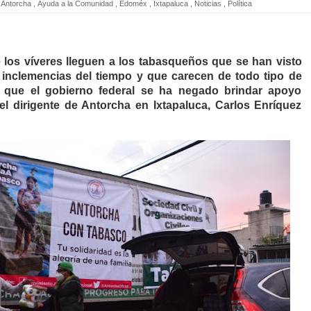
Antorcha
,
Ayuda a la Comunidad
,
Edoméx
,
Ixtapaluca
,
Noticias
,
Política
e los víveres lleguen a los tabasqueños que se han visto
 inclemencias del tiempo y que carecen de todo tipo de
 que el gobierno federal se ha negado brindar apoyo
l dirigente de Antorcha en Ixtapaluca, Carlos Enríquez