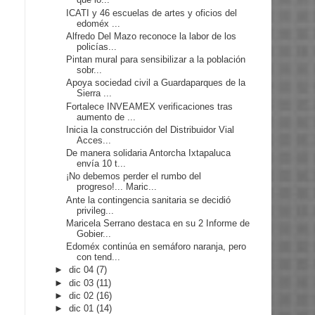
ICATI y 46 escuelas de artes y oficios del
edoméx ...
Alfredo Del Mazo reconoce la labor de los
policías...
Pintan mural para sensibilizar a la población
sobr...
Apoya sociedad civil a Guardaparques de la
Sierra ...
Fortalece INVEAMEX verificaciones tras
aumento de ...
Inicia la construcción del Distribuidor Vial
Acces...
De manera solidaria Antorcha Ixtapaluca
envía 10 t...
¡No debemos perder el rumbo del
progreso!... Maric...
Ante la contingencia sanitaria se decidió
privileg...
Maricela Serrano destaca en su 2 Informe de
Gobier...
Edoméx continúa en semáforo naranja, pero
con tend...
►
dic 04
(7)
►
dic 03
(11)
►
dic 02
(16)
►
dic 01
(14)