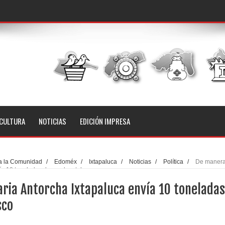
CULTURA
NOTICIAS
EDICIÓN IMPRESA
a la Comunidad
/
Edoméx
/
Ixtapaluca
/
Noticias
/
Política
/
De maner
vía 10 toneladas de ayuda a tabasco
ria Antorcha Ixtapaluca envía 10 toneladas
sco