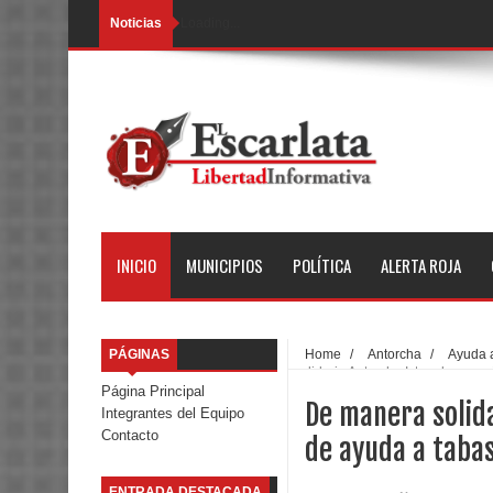
Noticias
Loading...
INICIO
MUNICIPIOS
POLÍTICA
ALERTA ROJA
PÁGINAS
Home
/
Antorcha
/
Ayuda 
solidaria Antorcha Ixtapaluca en
Página Principal
De manera solida
Integrantes del Equipo
Contacto
de ayuda a taba
ENTRADA DESTACADA