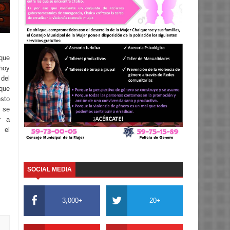
 que
hoy
del
que
esto
 se
r a
 el
SOCIAL MEDIA
3,000+
20+