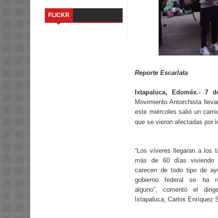
FLICKR
Reporte Escarlata
Ixtapaluca, Edoméx.- 7 d
Movimiento Antorchista llev
este miércoles salió un cam
que se vieron afectadas por 
“
Los víveres llegaran a los 
más de 60 días viviendo 
carecen de todo tipo de a
gobierno federal se ha n
alguno”, comentó el diri
Ixtapaluca, Carlos Enríquez 