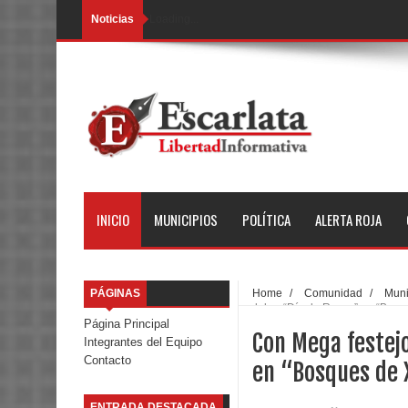
Noticias
Loading...
INICIO
MUNICIPIOS
POLÍTICA
ALERTA ROJA
PÁGINAS
Home
/
Comunidad
/
Muni
celebra “Día de Reyes” en “Bosq
Página Principal
Con Mega festej
Integrantes del Equipo
Contacto
en “Bosques de 
ENTRADA DESTACADA