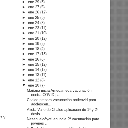
►
ene 29
(5)
►
ene 27
(6)
►
ene 26
(12)
►
ene 25
(9)
►
ene 24
(8)
►
ene 23
(11)
►
ene 21
(10)
►
ene 20
(12)
►
ene 19
(8)
►
ene 18
(4)
►
ene 17
(13)
►
ene 16
(6)
►
ene 15
(12)
►
ene 14
(12)
►
ene 13
(11)
►
ene 12
(8)
▼
ene 10
(7)
Mañana inicia Amecameca vacunación
contra COVID pa...
Chalco prepara vacunación anticovid para
adolescen...
Alista Valle de Chalco aplicación de 1ª y 2ª
dosis...
es y
Nezahualcóyotl anuncia 2ª vacunación para
jóvenes ...