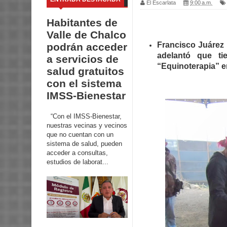
El Escarlata
9:00 a.m.
Habitantes de
Valle de Chalco
Francisco Juárez 
podrán acceder
adelantó que ti
a servicios de
“
Equinoterapia” e
salud gratuitos
con el sistema
IMSS-Bienestar
“Con el IMSS-Bienestar,
nuestras vecinas y vecinos
que no cuentan con un
sistema de salud, pueden
acceder a consultas,
estudios de laborat...