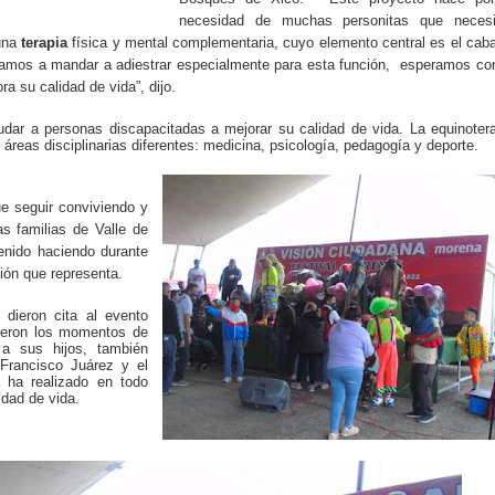
necesidad de muchas personitas que necesi
 una
terapia
física y mental complementaria, cuyo elemento central es el caba
vamos a mandar a adiestrar especialmente para esta función, esperamos co
ra su calidad de vida”, dijo.
udar a personas discapacitadas a mejorar su calidad de vida. La equinoter
áreas disciplinarias diferentes: medicina, psicología, pedagogía y deporte.
e seguir conviviendo y
as familias de Valle de
enido haciendo durante
ión que representa.
 dieron cita al evento
ieron los momentos de
 a sus hijos, también
 Francisco Juárez y el
 ha realizado en todo
idad de vida.