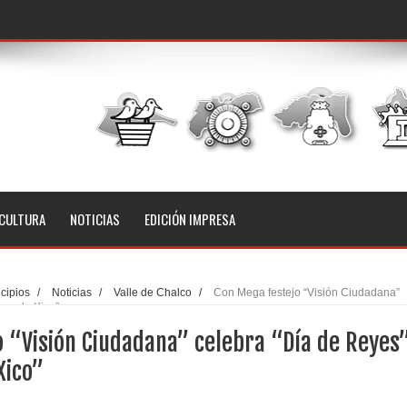
CULTURA
NOTICIAS
EDICIÓN IMPRESA
cipios
/
Noticias
/
Valle de Chalco
/
Con Mega festejo “Visión Ciudadana”
ues de Xico”
o “Visión Ciudadana” celebra “Día de Reyes
Xico”