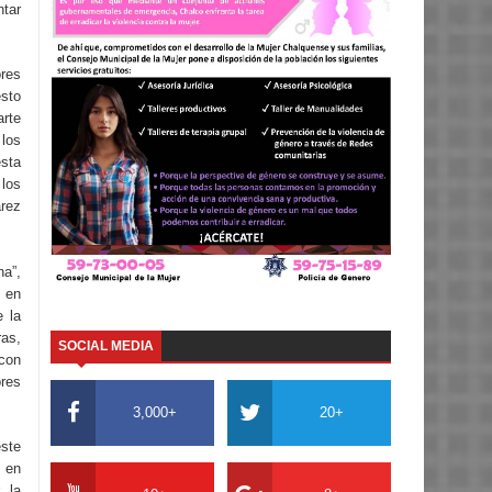
ntar
ores
sto
arte
los
esta
los
árez
na”,
 en
e la
as,
SOCIAL MEDIA
con
ores
3,000+
20+
ste
en
 la