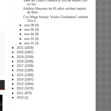
Valle de Chalco celebra el Día de Reyes con
un fes...
Adultos Mayores de 65 años reciben tarjeta
de Bien...
Con Mega festejo “Visión Ciudadana” celebra
“Día d...
►
ene 08
(4)
►
ene 05
(4)
►
ene 04
(9)
►
ene 02
(4)
►
ene 01
(3)
►
2021
(2429)
►
2020
(2487)
►
2019
(3109)
►
2018
(3285)
►
2017
(1509)
►
2016
(1395)
►
2015
(1358)
►
2014
(1697)
►
2013
(1854)
►
2012
(1678)
►
2011
(975)
►
2010
(1)