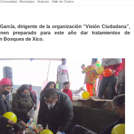
Comunidad
,
Municipios
,
Noticias
,
Valle de Chalco
García, dirigente de la organización “Visión Ciudadana”,
enen preparado para este año dar tratamientos de
n Bosques de Xico.