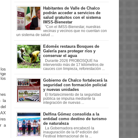
Habitantes de Valle de Chalco
podrán acceder a servicios de
salud gratuitos con el sistema
IMSS-Bienestar
“Con el IMSS-Bienestar, nuestras
vecinas y vecinos que no cuentan con
un sistema de salud ...
Edoméx restaura Bosques de
Galería para proteger ríos y
conservar el agua
Durante 2026 PROBOSQUE ha
intervenido más de 17 kilómetros de
cauces con limpieza, reforestación ...
 los
rige
 los
Gobierno de Chalco fortalecerá la
seguridad con formación policial
y nuevas unidades
 mes
El fortalecimiento de la seguridad
pública se impulsa mediante la
 la
integración de nuevas ...
del
MAX
Delfina Gómez consolida a la
entidad como destino de turismo
res
de naturaleza
r a
La Gobernadora encabezó la
inauguración de la 6ª edición del
Festival Internacional de la ...