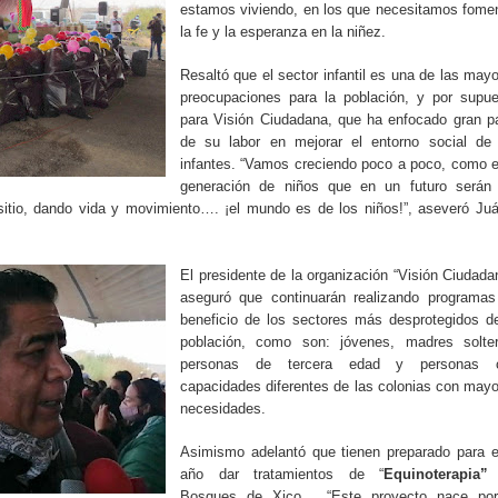
estamos viviendo, en los que necesitamos fome
la fe y la esperanza en la niñez.
Resaltó que el sector infantil es una de las may
preocupaciones para la población, y por supue
para Visión Ciudadana, que ha enfocado gran p
de su labor en mejorar el entorno social de 
infantes. “Vamos creciendo poco a poco, como 
generación de niños que en un futuro serán 
 sitio, dando vida y movimiento…. ¡el mundo es de los niños!”, aseveró Ju
El presidente de la organización “Visión Ciudada
aseguró que continuarán realizando programas
beneficio de los sectores más desprotegidos d
población, como son: jóvenes, madres solter
personas de tercera edad y personas 
capacidades diferentes de las colonias con may
necesidades.
Asimismo adelantó que tienen preparado para e
año dar tratamientos de “
Equinoterapia”
Bosques de Xico. “Este proyecto nace por