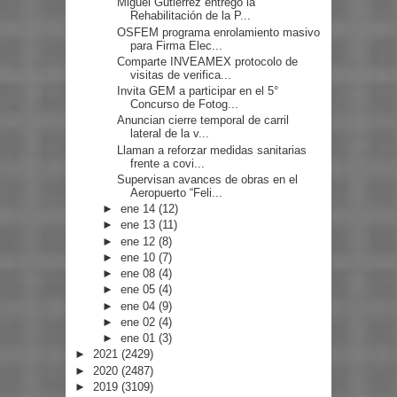
Miguel Gutiérrez entregó la
Rehabilitación de la P...
OSFEM programa enrolamiento masivo
para Firma Elec...
Comparte INVEAMEX protocolo de
visitas de verifica...
Invita GEM a participar en el 5°
Concurso de Fotog...
Anuncian cierre temporal de carril
lateral de la v...
Llaman a reforzar medidas sanitarias
frente a covi...
Supervisan avances de obras en el
Aeropuerto “Feli...
►
ene 14
(12)
►
ene 13
(11)
►
ene 12
(8)
►
ene 10
(7)
►
ene 08
(4)
►
ene 05
(4)
►
ene 04
(9)
►
ene 02
(4)
►
ene 01
(3)
►
2021
(2429)
►
2020
(2487)
►
2019
(3109)