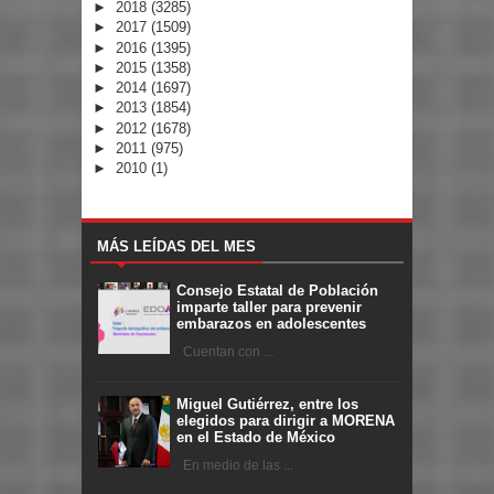
►
2018
(3285)
►
2017
(1509)
►
2016
(1395)
►
2015
(1358)
►
2014
(1697)
►
2013
(1854)
►
2012
(1678)
►
2011
(975)
►
2010
(1)
MÁS LEÍDAS DEL MES
Consejo Estatal de Población
imparte taller para prevenir
embarazos en adolescentes
Cuentan con ...
Miguel Gutiérrez, entre los
elegidos para dirigir a MORENA
en el Estado de México
En medio de las ...