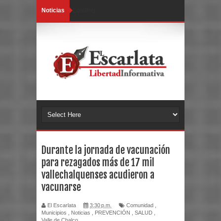
Noticias
Loading...
Durante la jornada de vacunación
para rezagados más de 17 mil
vallechalquenses acudieron a
vacunarse
El Escarlata
3:30 p.m.
Comunidad
,
Municipios
,
Noticias
,
PREVENCIÓN
,
SALUD
,
Valle de Chalco