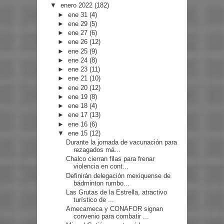
▼
enero 2022
(182)
►
ene 31
(4)
►
ene 29
(5)
►
ene 27
(6)
►
ene 26
(12)
►
ene 25
(9)
►
ene 24
(8)
►
ene 23
(11)
►
ene 21
(10)
►
ene 20
(12)
►
ene 19
(8)
►
ene 18
(4)
►
ene 17
(13)
►
ene 16
(6)
▼
ene 15
(12)
Durante la jornada de vacunación para
rezagados má...
Chalco cierran filas para frenar
violencia en cont...
Definirán delegación mexiquense de
bádminton rumbo...
Las Grutas de la Estrella, atractivo
turístico de ...
Amecameca y CONAFOR signan
convenio para combatir ...