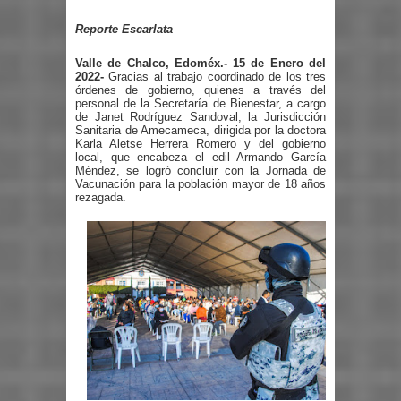
Reporte Escarlata
Valle de Chalco, Edoméx.- 15 de Enero del
2022-
Gracias al trabajo coordinado de los tres
órdenes de gobierno, quienes a través del
personal de la Secretaría de Bienestar, a cargo
de Janet Rodríguez Sandoval; la Jurisdicción
Sanitaria de Amecameca, dirigida por la doctora
Karla Aletse Herrera Romero y del gobierno
local, que encabeza el edil Armando García
Méndez, se logró concluir con la Jornada de
Vacunación para la población mayor de 18 años
rezagada.