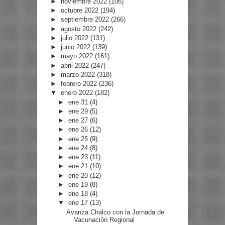
►
noviembre 2022
(106)
►
octubre 2022
(194)
►
septiembre 2022
(266)
►
agosto 2022
(242)
►
julio 2022
(131)
►
junio 2022
(139)
►
mayo 2022
(161)
►
abril 2022
(247)
►
marzo 2022
(318)
►
febrero 2022
(236)
▼
enero 2022
(182)
►
ene 31
(4)
►
ene 29
(5)
►
ene 27
(6)
►
ene 26
(12)
►
ene 25
(9)
►
ene 24
(8)
►
ene 23
(11)
►
ene 21
(10)
►
ene 20
(12)
►
ene 19
(8)
►
ene 18
(4)
▼
ene 17
(13)
Avanza Chalco con la Jornada de
Vacunación Regional