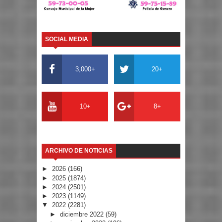
SOCIAL MEDIA
3,000+
20+
10+
8+
ARCHIVO DE NOTICIAS
►
2026
(166)
►
2025
(1874)
►
2024
(2501)
►
2023
(1149)
▼
2022
(2281)
►
diciembre 2022
(59)