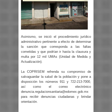
Asimismo, se inició el procedimiento jurídico
administrativo pertinente a efecto de determinar
la sanción que corresponda a las faltas
cometidas y que podrían ir hasta la clausura y
multa por 12 mil UMAs (Unidad de Medida y
Actualización).
La COPRISEM refrenda su compromiso de
salvaguardar la salud de la población y pone a
disposición los números 911 y 722-213-7000,
así como el correo electrónico
denuncia.regulacionsanitaria@edomex.gob.mx
para recibir denuncias ciudadanas y brindar
orientación.