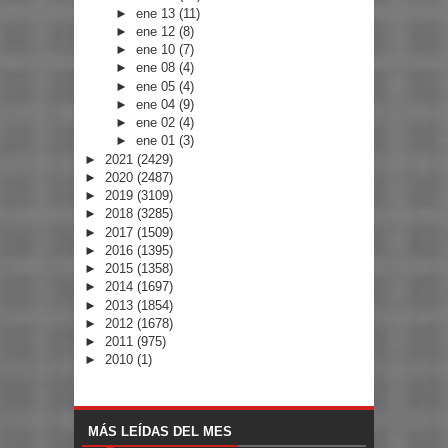
►
ene 13
(11)
►
ene 12
(8)
►
ene 10
(7)
►
ene 08
(4)
►
ene 05
(4)
►
ene 04
(9)
►
ene 02
(4)
►
ene 01
(3)
►
2021
(2429)
►
2020
(2487)
►
2019
(3109)
►
2018
(3285)
►
2017
(1509)
►
2016
(1395)
►
2015
(1358)
►
2014
(1697)
►
2013
(1854)
►
2012
(1678)
►
2011
(975)
►
2010
(1)
MÁS LEÍDAS DEL MES