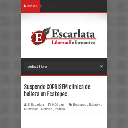
Noticias
Loading...
Suspende COPRISEM clínica de
belleza en Ecatepec
El Escarlata
9:00 a.m.
Ecatepec
,
Edoméx
,
Municipios
,
Noticias
,
Política