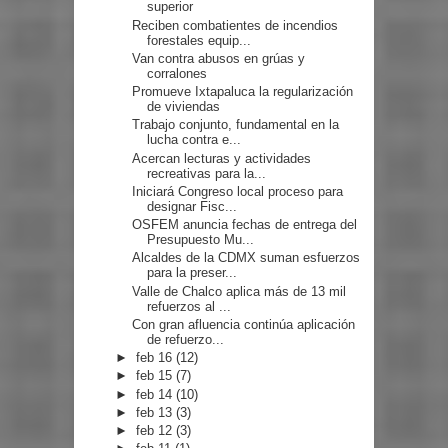
superior
Reciben combatientes de incendios
forestales equip...
Van contra abusos en grúas y
corralones
Promueve Ixtapaluca la regularización
de viviendas
Trabajo conjunto, fundamental en la
lucha contra e...
Acercan lecturas y actividades
recreativas para la...
Iniciará Congreso local proceso para
designar Fisc...
OSFEM anuncia fechas de entrega del
Presupuesto Mu...
Alcaldes de la CDMX suman esfuerzos
para la preser...
Valle de Chalco aplica más de 13 mil
refuerzos al ...
Con gran afluencia continúa aplicación
de refuerzo...
►
feb 16
(12)
►
feb 15
(7)
►
feb 14
(10)
►
feb 13
(3)
►
feb 12
(3)