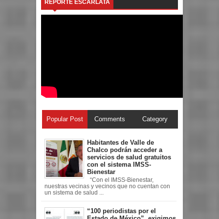
REPORTE ESCARLATA
Popular Post
Comments
Category
Habitantes de Valle de
Chalco podrán acceder a
servicios de salud gratuitos
con el sistema IMSS-
Bienestar
“Con el IMSS-Bienestar,
nuestras vecinas y vecinos que no cuentan con
un sistema de salud ...
“100 periodistas por el
Estado de México”, exigimos