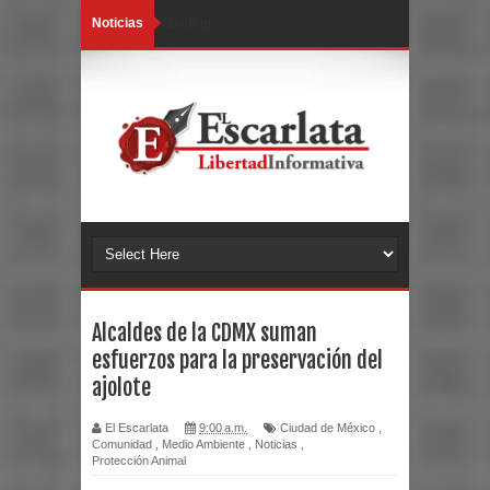
Noticias
Loading...
Alcaldes de la CDMX suman
esfuerzos para la preservación del
ajolote
El Escarlata
9:00 a.m.
Ciudad de México
,
Comunidad
,
Medio Ambiente
,
Noticias
,
Protección Animal