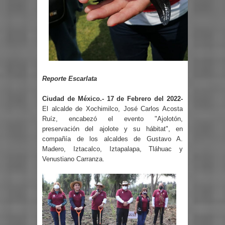
Reporte Escarlata
Ciudad de México.- 17 de Febrero del 2022-
El alcalde de Xochimilco, José Carlos Acosta
Ruíz, encabezó el evento "Ajolotón,
preservación del ajolote y su hábitat", en
compañía de los alcaldes de Gustavo A.
Madero, Iztacalco, Iztapalapa, Tláhuac y
Venustiano Carranza.