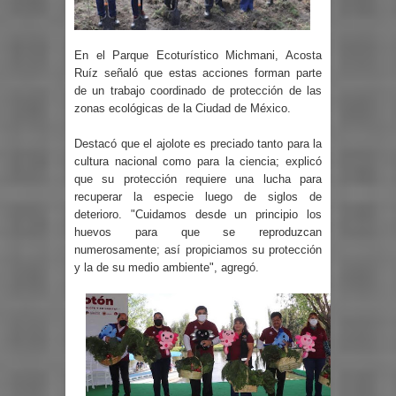
En el Parque Ecoturístico Michmani, Acosta
Ruíz señaló que estas acciones forman parte
de un trabajo coordinado de protección de las
zonas ecológicas de la Ciudad de México.
Destacó que el ajolote es preciado tanto para la
cultura nacional como para la ciencia; explicó
que su protección requiere una lucha para
recuperar la especie luego de siglos de
deterioro. "Cuidamos desde un principio los
huevos para que se reproduzcan
numerosamente; así propiciamos su protección
y la de su medio ambiente", agregó.