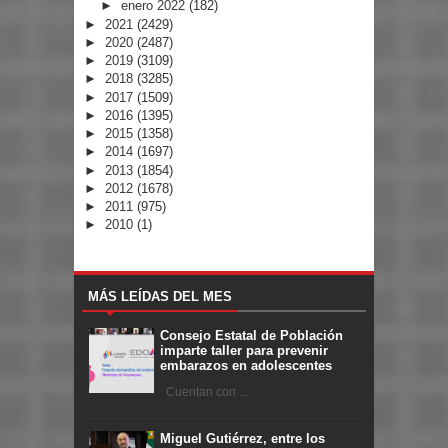
►
enero 2022
(182)
►
2021
(2429)
►
2020
(2487)
►
2019
(3109)
►
2018
(3285)
►
2017
(1509)
►
2016
(1395)
►
2015
(1358)
►
2014
(1697)
►
2013
(1854)
►
2012
(1678)
►
2011
(975)
►
2010
(1)
MÁS LEÍDAS DEL MES
Consejo Estatal de Población
imparte taller para prevenir
embarazos en adolescentes
Cuentan con ...
Miguel Gutiérrez, entre los