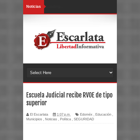
Noticias
Loading...
Escuela Judicial recibe RVOE de tipo
superior
El Escarlata
1:07 p.m.
Edoméx
,
Educación
,
Municipios
,
Noticias
,
Política
,
SEGURIDAD