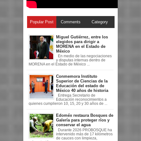
Popular Post
Comments
Category
Miguel Gutiérrez, entre los
elegidos para dirigir a
MORENA en el Estado de
México
En medio de las negociaciones
y disputas internas dentro de
MORENA en el Estado de México ...
Conmemora Instituto
Superior de Ciencias de la
Educación del estado de
México 40 años de historia
Entrega Secretario de
Educación reconocimientos a
quienes cumplieron 10, 15, 20 y 30 años de ...
Edoméx restaura Bosques de
Galería para proteger ríos y
conservar el agua
Durante 2026 PROBOSQUE ha
intervenido más de 17 kilómetros
de cauces con limpieza,