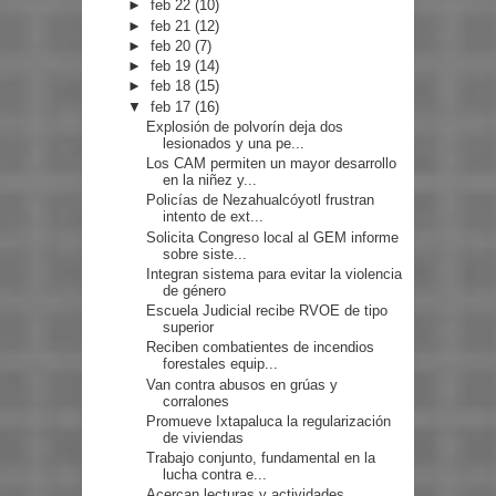
►
feb 22
(10)
►
feb 21
(12)
►
feb 20
(7)
►
feb 19
(14)
►
feb 18
(15)
▼
feb 17
(16)
Explosión de polvorín deja dos
lesionados y una pe...
Los CAM permiten un mayor desarrollo
en la niñez y...
Policías de Nezahualcóyotl frustran
intento de ext...
Solicita Congreso local al GEM informe
sobre siste...
Integran sistema para evitar la violencia
de género
Escuela Judicial recibe RVOE de tipo
superior
Reciben combatientes de incendios
forestales equip...
Van contra abusos en grúas y
corralones
Promueve Ixtapaluca la regularización
de viviendas
Trabajo conjunto, fundamental en la
lucha contra e...
Acercan lecturas y actividades