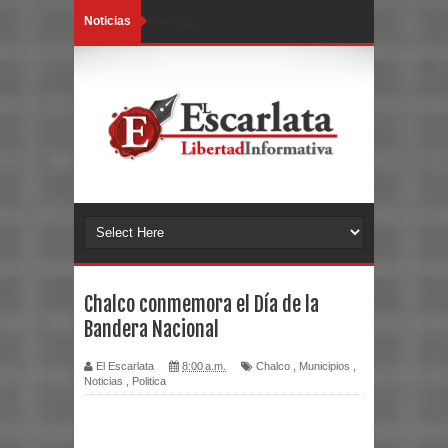
Noticias
Loading...
Chalco conmemora el Día de la
Bandera Nacional
El Escarlata
8:00 a.m.
Chalco
,
Municipios
,
Noticias
,
Politica