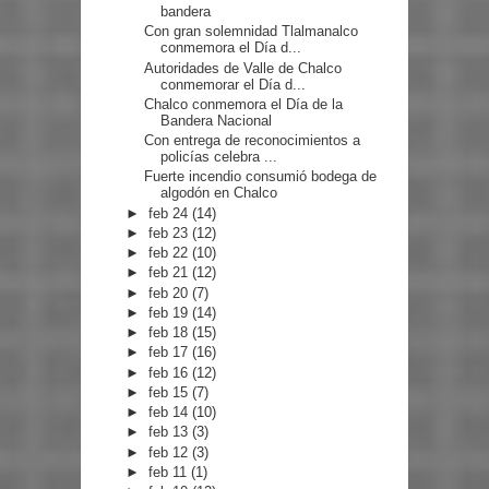
bandera
Con gran solemnidad Tlalmanalco
conmemora el Día d...
Autoridades de Valle de Chalco
conmemorar el Día d...
Chalco conmemora el Día de la
Bandera Nacional
Con entrega de reconocimientos a
policías celebra ...
Fuerte incendio consumió bodega de
algodón en Chalco
►
feb 24
(14)
►
feb 23
(12)
►
feb 22
(10)
►
feb 21
(12)
►
feb 20
(7)
►
feb 19
(14)
►
feb 18
(15)
►
feb 17
(16)
►
feb 16
(12)
►
feb 15
(7)
►
feb 14
(10)
►
feb 13
(3)
►
feb 12
(3)
►
feb 11
(1)