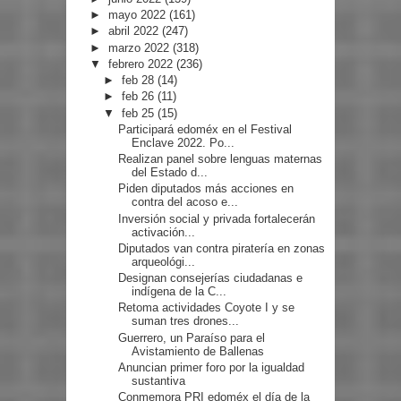
►
mayo 2022
(161)
►
abril 2022
(247)
►
marzo 2022
(318)
▼
febrero 2022
(236)
►
feb 28
(14)
►
feb 26
(11)
▼
feb 25
(15)
Participará edoméx en el Festival
Enclave 2022. Po...
Realizan panel sobre lenguas maternas
del Estado d...
Piden diputados más acciones en
contra del acoso e...
Inversión social y privada fortalecerán
activación...
Diputados van contra piratería en zonas
arqueológi...
Designan consejerías ciudadanas e
indígena de la C...
Retoma actividades Coyote I y se
suman tres drones...
Guerrero, un Paraíso para el
Avistamiento de Ballenas
Anuncian primer foro por la igualdad
sustantiva
Conmemora PRI edoméx el día de la