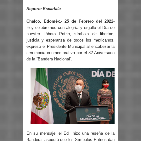
Reporte Escarlata
Chalco, Edoméx.- 25 de Febrero del 2022-
Hoy celebremos con alegría y orgullo el Día de
nuestro Lábaro Patrio, símbolo de libertad,
justicia y esperanza de todos los mexicanos,
expresó el Presidente Municipal al encabezar la
ceremonia conmemorativa por el 82 Aniversario
de la “Bandera Nacional”.
En su mensaje, el Edil hizo una reseña de la
Bandera, aseguró que los Símbolos Patrios dan